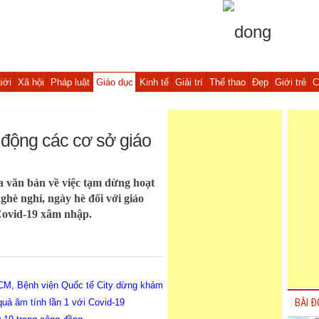
iới
Xã hội
Pháp luật
Giáo dục
Kinh tế
Giải trí
Thể thao
Đẹp
Giới trẻ
C
động các cơ sở giáo
văn bản về việc tạm dừng hoạt
hè nghỉ, ngày hè đối với giáo
ovid-19 xâm nhập.
HCM, Bệnh viện Quốc tế City dừng khám
uả âm tính lần 1 với Covid-19
BÀI Đ