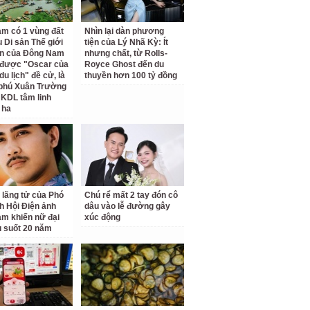
am có 1 vùng đất
Nhìn lại dàn phương
 Di sản Thế giới
tiện của Lý Nhã Kỳ: Ít
ên của Đông Nam
nhưng chất, từ Rolls-
 được "Oscar của
Royce Ghost đến du
u lịch" đề cử, là
thuyền hơn 100 tỷ đồng
 phú Xuân Trường
 KDL tâm linh
 ha
 lãng tử của Phó
Chú rể mất 2 tay đón cô
ch Hội Điện ảnh
dâu vào lễ đường gây
am khiến nữ đại
xúc động
u suốt 20 năm