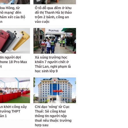
oa Hồng, từ
Ô tô đỗ qua đêm ở khu
 hồ mạng' đến
đô thị Thanh Hà bị tháo
hám xét của Bộ
trộm 2 bánh, công an
an
vào cuộc
tin người đợi
Xả súng trường học
hone 18 Pro Max
khiến 7 người chết ở
ết
Thái Lan, nghi phạm là
học sinh lớp 9
n khởi công xây
Chỉ đạo 'nóng' từ Cục
Trường THPT
Thuế: Sẽ công khai
àn 1
thông tin người nộp
thuế nếu thuộc trường
hợp sau