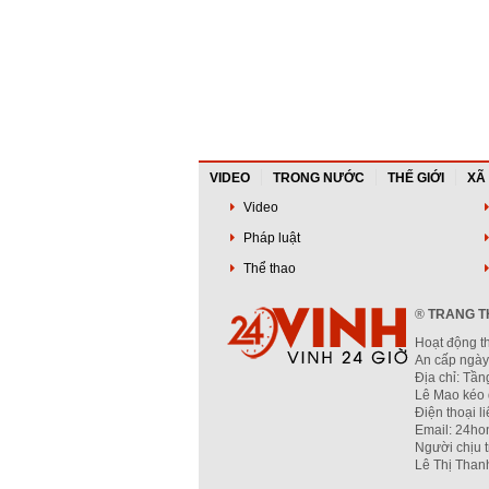
VIDEO
TRONG NƯỚC
THẾ GIỚI
XÃ
Video
Pháp luật
Thể thao
®
TRANG TH
Hoạt động t
An cấp ngày
Địa chỉ: Tầ
Lê Mao kéo 
Điện thoại l
Email: 24ho
Người chịu 
Lê Thị Than