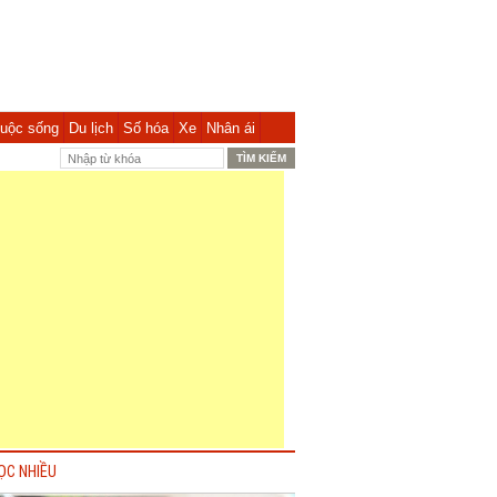
uộc sống
Du lịch
Số hóa
Xe
Nhân ái
ỌC NHIỀU