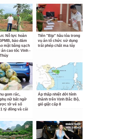
n: Nỗ lực hoàn
Tiến "Bịp" hầu tòa trong
 GPMB, bảo đảm
vụ án tổ chức sử dụng
ao mặt bằng sạch
trái phép chất ma túy
 án cao tốc Vinh -
 Thủy
hu gom rác,
Áp thấp nhiệt đới hình
phụ nữ bất ngờ
thành trên Vịnh Bắc Bộ,
ược tờ vé số
gió giật cấp 8
31 tỷ đồng và cái