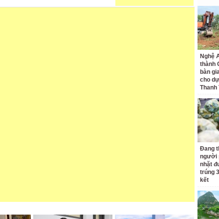
Nghệ A
thành
bàn gi
cho dự
Thanh
Đang t
người 
nhặt đ
trúng 
kết