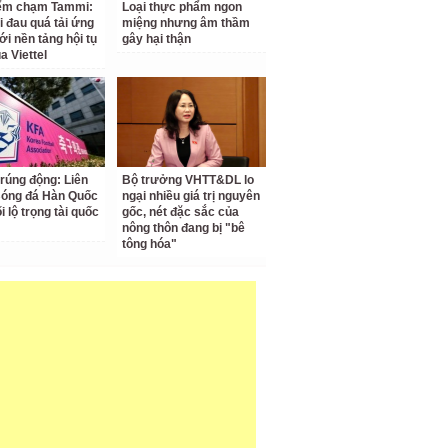
iểm chạm Tammi:
Loại thực phẩm ngon
i đau quá tải ứng
miệng nhưng âm thầm
ới nền tảng hội tụ
gây hại thận
a Viettel
 rúng động: Liên
Bộ trưởng VHTT&DL lo
Bóng đá Hàn Quốc
ngại nhiều giá trị nguyên
ối lộ trọng tài quốc
gốc, nét đặc sắc của
nông thôn đang bị "bê
tông hóa"