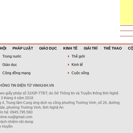
 HỘI
PHÁP LUẬT
GIÁO DỤC
KINH TẾ
GIẢI TRÍ
THỂ THAO
CỘ
Trong nước
Thế giới
Giáo dục
Kinh tế
Cộng đồng mạng
Cuộc sống
ÔNG TIN ĐIỆN TỬ VINH24H.VN
heo giấy phép số 32/GP-TTĐT, do Sở Thông tin và Truyền thông tỉnh Nghệ
 3 tháng 4 năm 2018
ng 4, Trung tâm Cung ứng dịch vụ công phường Trường Vinh, số 26, đường
dài, phường Trường Vinh, tỉnh Nghệ An
iên hệ: 0945.795.560
nline.na@gmail.com
trách nhiệm nội dung:
h Huyền