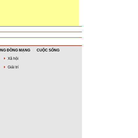
NG ĐỒNG MẠNG
CUỘC SỐNG
Xã hội
Giải trí