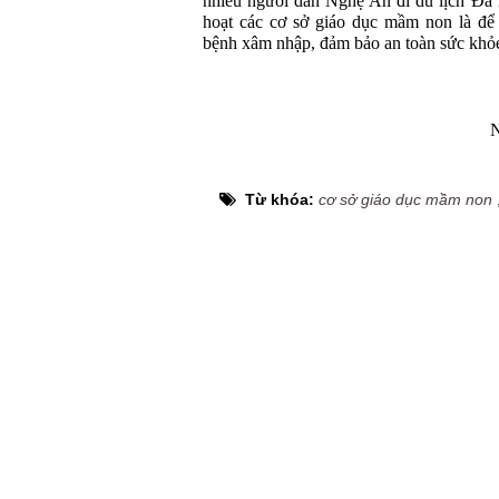
nhiều người dân Nghệ An đi du lịch Đà 
hoạt các cơ sở giáo dục mầm non là để
bệnh xâm nhập, đảm bảo an toàn sức khỏe
N
Từ khóa:
cơ sở giáo dục mầm non