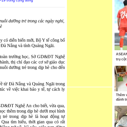
-19 trong cộng đồng
uôi dưỡng trẻ trong các ngày nghỉ,
è
ày có diễn biến mới, Bộ Y tế công bố
P Đà Nẵng và tỉnh Quảng Ngãi.
ASEAN 
 toàn trường học, Sở GD&ĐT Nghệ
trụ cộ
h, thị chỉ đạo các cơ sở giáo dục
uôi dưỡng trẻ trong dịp hè cho đến
ở về từ Đà Nẵng và Quảng Ngãi trong
úc về việc khai báo y tế, tự cách ly
Thêm v
đánh t
D&ĐT Nghệ An cho biết, vừa qua,
ọc thêm trong dịp hè dưới mọi hình
 trẻ trong dịp hè là hoạt động tự
Qua tìm hiểu, thời gian qua có rất