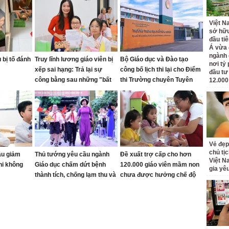
Việt N
sở hữu
đầu ti
Á vừa
ngành d
bị tố đánh
Truy lĩnh lương giáo viên bị
Bộ Giáo dục và Đào tạo
nơi tỷ
xếp sai hạng: Trả lại sự
công bố lịch thi lại cho Điểm
đầu tư
công bằng sau những "bất
thi Trường chuyên Tuyên
12.000
cập"
Quang
Vẻ đẹp
chủ tị
ầu giảm
Thủ tướng yêu cầu ngành
Đề xuất trợ cấp cho hơn
Việt N
thi không
Giáo dục chấm dứt bệnh
120.000 giáo viên mầm non
gia yê
thành tích, chống lạm thu và
chưa được hưởng chế độ
siết kỷ cương trường học