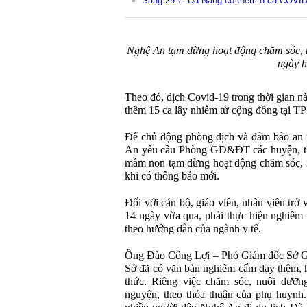
Sáng 29-7: Đà Nẵng có thêm 8 ca COVID
Nghệ An tạm dừng hoạt động chăm sóc, n
ngày h
Theo đó, dịch Covid-19 trong thời gian n
thêm 15 ca lây nhiễm từ cộng đồng tại T
Để chủ động phòng dịch và đảm bảo an
An yêu cầu Phòng GD&ĐT các huyện, thàn
mầm non tạm dừng hoạt động chăm sóc, n
khi có thông báo mới.
Đối với cán bộ, giáo viên, nhân viên tr
14 ngày vừa qua, phải thực hiện nghiêm t
theo hướng dẫn của ngành y tế.
Ông Đào Công Lợi – Phó Giám đốc Sở G
Sở đã có văn bản nghiêm cấm dạy thêm, h
thức. Riêng việc chăm sóc, nuôi dưỡng
nguyện, theo thỏa thuận của phụ huynh. 