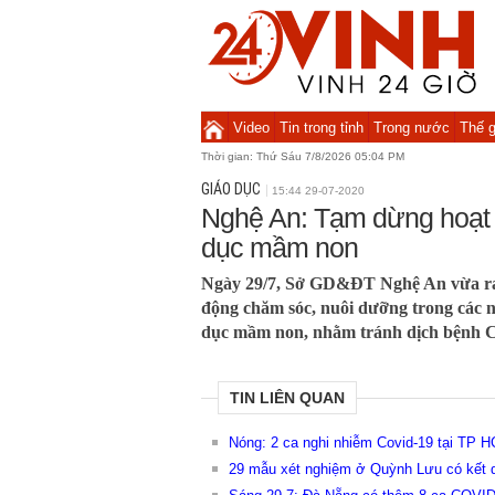
Video
Tin trong tỉnh
Trong nước
Thế g
Thời gian:
Thứ Sáu 7/8/2026 05:04 PM
GIÁO DỤC
15:44 29-07-2020
Nghệ An: Tạm dừng hoạt 
dục mầm non
Ngày 29/7, Sở GD&ĐT Nghệ An vừa ra 
động chăm sóc, nuôi dưỡng trong các ng
dục mầm non, nhằm tránh dịch bệnh C
TIN LIÊN QUAN
Nóng: 2 ca nghi nhiễm Covid-19 tại TP 
29 mẫu xét nghiệm ở Quỳnh Lưu có kết q