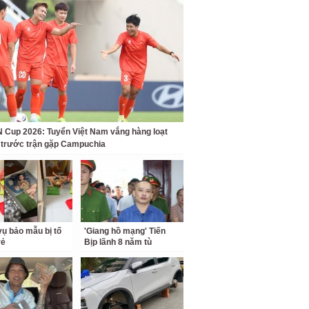
Cup 2026: Tuyển Việt Nam vắng hàng loạt
t trước trận gặp Campuchia
ụ bảo mẫu bị tố
'Giang hồ mạng' Tiến
rẻ
Bịp lãnh 8 năm tù