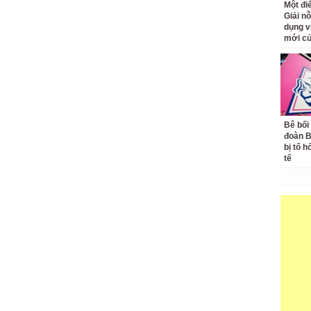
Một đ
Giải nỗ
dụng v
mới củ
Bê bối
đoàn 
bị tố h
tế