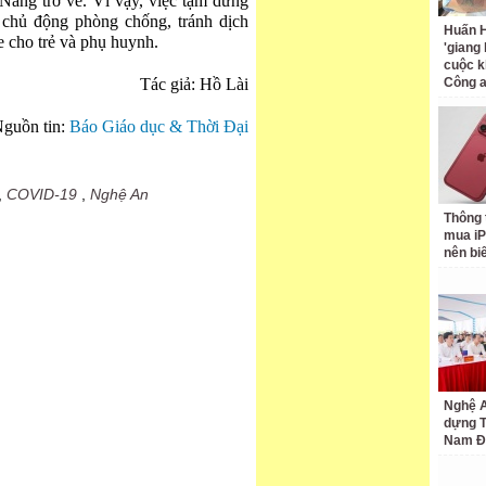
Nẵng trở về. Vì vậy, việc tạm dừng
 chủ động phòng chống, tránh dịch
Huấn H
 cho trẻ và phụ huynh.
'giang
cuộc k
Tác giả: Hồ Lài
Công 
guồn tin:
Báo Giáo dục & Thời Đại
,
COVID-19
,
Nghệ An
Thông 
mua iP
nên bi
Nghệ A
dựng 
Nam Đ