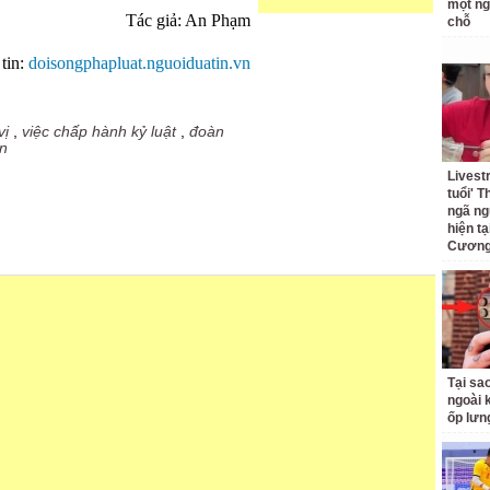
một ng
Tác giả: An Phạm
chỗ
tin:
doisongphapluat.nguoiduatin.vn
vị
,
việc chấp hành kỷ luật
,
đoàn
n
Livest
tuổi' 
ngã ng
hiện t
Cương 
Tại sa
ngoài 
ốp lưn