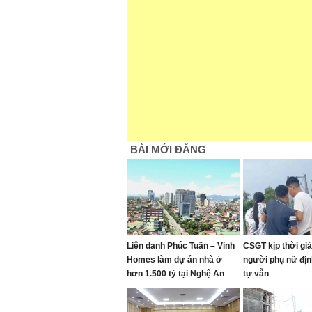
BÀI MỚI ĐĂNG
Liên danh Phúc Tuấn – Vinh
CSGT kịp thời giả
Homes làm dự án nhà ở
người phụ nữ địn
hơn 1.500 tỷ tại Nghệ An
tự vẫn