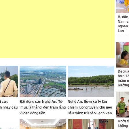
Bị dẫn 
Nam v
ngoạn 
Lan
Đề xuấ
hơn 12
mầm n
hưởng
i cứu
Bất động sản Nghệ An: Từ
Nghệ An: Sớm xử lý lấn
h nhảy cầu
'mua là thắng' đến trầm lắng
chiếm luồng tuyến Khu neo
vì cạn dòng tiền
đậu tránh trú bão Lạch Vạn
Khởi tố
khống 