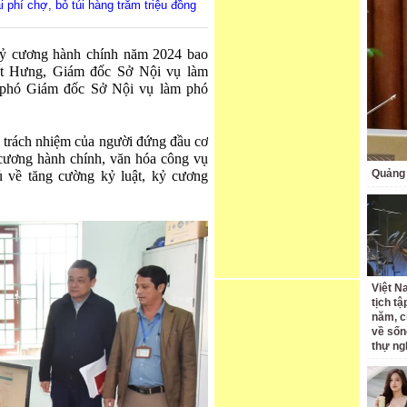
i phí chợ, bỏ túi hàng trăm triệu đồng
 kỷ cương hành chính năm 2024 bao
ết Hưng, Giám đốc Sở Nội vụ làm
 phó Giám đốc Sở Nội vụ làm phó
n trách nhiệm của người đứng đầu cơ
ỷ cương hành chính, văn hóa công vụ
Quảng 
 về tăng cường kỷ luật, kỷ cương
Việt N
tịch tậ
năm, c
về sốn
thự ng