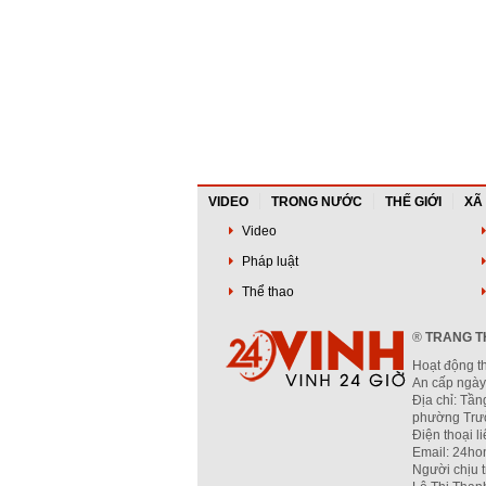
VIDEO
TRONG NƯỚC
THẾ GIỚI
XÃ
Video
Pháp luật
Thể thao
®
TRANG TH
Hoạt động t
An cấp ngày
Địa chỉ: Tần
phường Trườ
Điện thoại l
Email: 24ho
Người chịu 