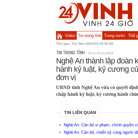
Video
Tin trong tỉnh
Trong nước
Thế g
Thời gian:
Thứ Năm 6/8/2026 09:36 AM
TIN TRONG TỈNH
10:11 20-01-2024
Nghệ An thành lập đoàn k
hành kỷ luật, kỷ cương c
đơn vị
UBND tỉnh Nghệ An vừa có quyết định 
chấp hành kỷ luật, kỷ cương hành chí
TIN LIÊN QUAN
Nghệ An: Cán bộ vi phạm, chính quyền c
Nghệ An: Cán bộ, chiến sỹ cùng người dâ