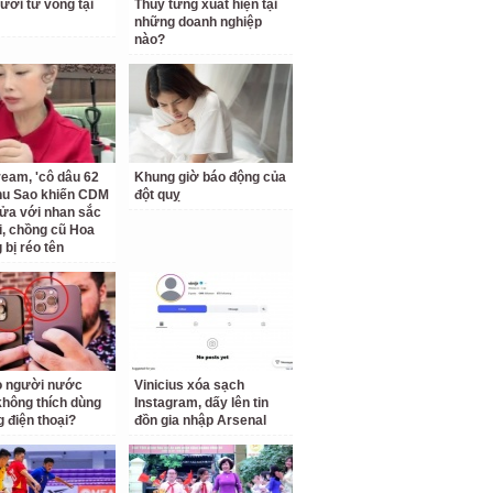
ười tử vong tại
Thúy từng xuất hiện tại
những doanh nghiệp
nào?
ream, 'cô dâu 62
Khung giờ báo động của
Thu Sao khiến CDM
đột quỵ
ửa với nhan sắc
ại, chồng cũ Hoa
bị réo tên
o người nước
Vinicius xóa sạch
không thích dùng
Instagram, dấy lên tin
g điện thoại?
đồn gia nhập Arsenal