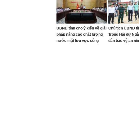
UBND tỉnh cho ý kiến về giải
Chủ tịch UBND tỉ
pháp nâng cao chất lượng
Trọng Hải dự Ngà
nước mặt lưu vực sông
dân bảo vệ an ni
Đào, sông Cầu Đước
năm 2026