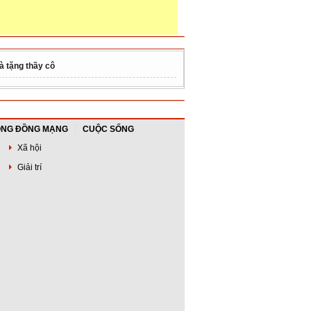
à tặng thầy cô
NG ĐỒNG MẠNG
CUỘC SỐNG
Xã hội
Giải trí