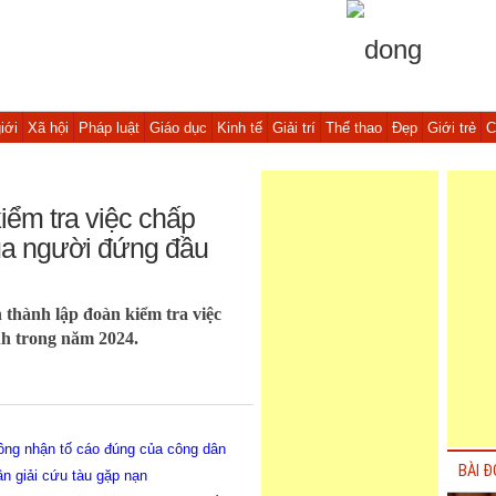
iới
Xã hội
Pháp luật
Giáo dục
Kinh tế
Giải trí
Thể thao
Đẹp
Giới trẻ
C
iểm tra việc chấp
ủa người đứng đầu
thành lập đoàn kiểm tra việc
nh trong năm 2024.
ông nhận tố cáo đúng của công dân
BÀI Đ
n giải cứu tàu gặp nạn