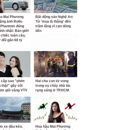
ậu Mai Phương
Bất động sản Nghệ An:
ăng ảnh Rolls-
Từ 'mua là thắng' đến
 Phantom đúng
trầm lắng vì cạn dòng
inh nhật: Bản giới
tiền
 chiếc toàn cầu,
 đổi gần 68 tỷ
 cặp sao "phim
Hai cha con tử vong
h thật" gây sốt
trong vụ cháy nhà lúc
him giờ vàng VTV
rạng sáng ở TP.HCM
m xe đầu kéo,
Hoa hậu Mai Phương