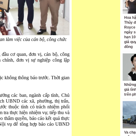
Hoa h
Thúy đ
Royce
ngày s
hạn 10
ian làm việc của cán bộ, công chức
giá quy
đồng
 đầu cơ quan, đơn vị, cán bộ, công
 chính, đơn vị sự nghiệp công lập
ặc không thông báo trước. Thời gian
Những
giả tìn
trên p
ưởng các ban, ngành cấp tỉnh, Chủ
ịch UBND các xã, phường, thị trấn,
ớc thuộc tỉnh có trách nhiệm phối
m tra thực hiện nhiệm vụ; tiếp thu và
eo thẩm quyền, báo cáo kết quả thực
ở Nội vụ để tổng hợp báo cáo UBND
Va chạ