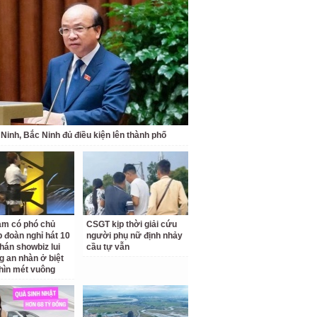
Ninh, Bắc Ninh đủ điều kiện lên thành phố
am có phó chủ
CSGT kịp thời giải cứu
p đoàn nghỉ hát 10
người phụ nữ định nhảy
hán showbiz lui
cầu tự vẫn
g an nhàn ở biệt
hìn mét vuông