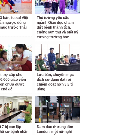
3 bàn, futsal Việt
Thủ tướng yêu cầu
ẫn ngược dòng
ngành Giáo dục chấm
mục trước Thái
dứt bệnh thành tích,
chống lạm thu và siết kỷ
cương trường học
t trợ cấp cho
Lừa bán, chuyển mục
0.000 giáo viên
đích sử dụng đất rồi
on chưa được
chiếm đoạt hơn 3,8 tỉ
 chế độ
đồng
 7 bị can lập
Đâm dao ở trung tâm
hồ sơ bệnh nhân
London, một nữ nghi