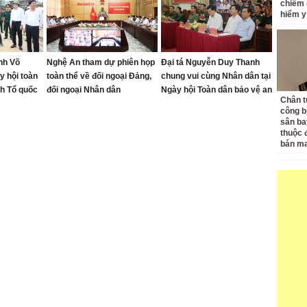
chiếm 
hiểm y
nh Võ
Nghệ An tham dự phiên họp
Đại tá Nguyễn Duy Thanh
y hội toàn
toàn thể về đối ngoại Đảng,
chung vui cùng Nhân dân tại
nh Tổ quốc
đối ngoại Nhân dân
Ngày hội Toàn dân bảo vệ an
Chân t
ninh Tổ quốc xã Anh Sơn
công bị
sân ba
thuộc 
bán ma