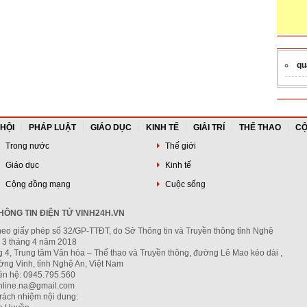
qu
 HỘI
PHÁP LUẬT
GIÁO DỤC
KINH TẾ
GIẢI TRÍ
THỂ THAO
CỘ
Trong nước
Thế giới
Giáo dục
Kinh tế
Cộng đồng mạng
Cuộc sống
ÔNG TIN ĐIỆN TỬ VINH24H.VN
heo giấy phép số 32/GP-TTĐT, do Sở Thông tin và Truyền thông tỉnh Nghệ
 3 tháng 4 năm 2018
g 4, Trung tâm Văn hóa – Thể thao và Truyền thông, đường Lê Mao kéo dài ,
ng Vinh, tỉnh Nghệ An, Việt Nam
iên hệ: 0945.795.560
nline.na@gmail.com
trách nhiệm nội dung: