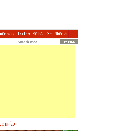
uộc sống
Du lịch
Số hóa
Xe
Nhân ái
ỌC NHIỀU