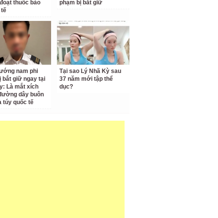
đoạt thuốc bảo
phạm bị bắt giữ
 tế
ướng nam phi
Tại sao Lý Nhã Kỳ sau
 bắt giữ ngay tại
37 năm mới tập thể
y: Là mắt xích
dục?
đường dây buôn
 túy quốc tế