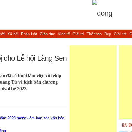
iới
Xã hội
Pháp luật
Giáo dục
Kinh tế
Giải trí
Thể thao
Đẹp
Giới trẻ
C
ị cho Lễ hội Làng Sen
o đã có buổi làm việc với ekip
Quang Tú về kịch bản chương
nival hè 2023.
 năm 2023 mang đậm bản sắc văn hóa
BÀI Đ
hắng’