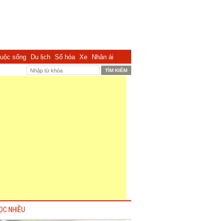
uộc sống
Du lịch
Số hóa
Xe
Nhân ái
ỌC NHIỀU