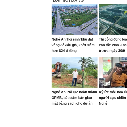
BÀI MỚI ĐĂNG
Nghệ An ‘hồi sinh’ khu đất
Thi công đồng lo
vàng để đấu giá, khởi điểm
cao tốc Vinh -Th
hơn 824 tỉ đồng
trước ngày 30/9
Nghệ An: Nỗ lực hoàn thành
Ký ức thời hoa l
GPMB, bảo đảm bàn giao
người cựu chiến 
mặt bằng sạch cho dự án
Nghệ
cao tốc Vinh - Thanh Thủy