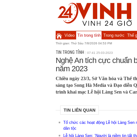
Video
Tin trong tỉnh
Trong nước
Thế g
Thời gian:
Thứ Sáu 7/8/2026 04:53 PM
TIN TRONG TỈNH
07:41 25-03-2023
Nghệ An tích cực chuẩn b
năm 2023
Chiều ngày 23/3, Sở Văn hóa và Thể tha
sáng tạo Song Hà Media và Đạo diễn 
trình khai mạc Lễ hội Làng Sen và Car
TIN LIÊN QUAN
Tổ chức các hoạt động Lễ hội Làng Sen
dân tộc
Lễ hội Làng Sen: ‘Người là niềm tin tất t