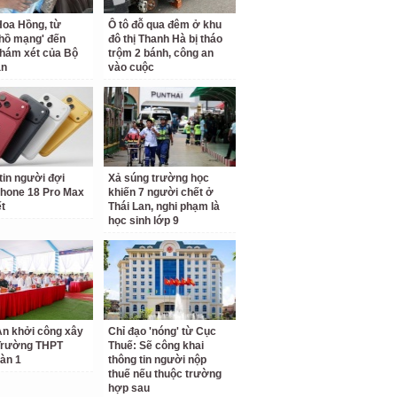
oa Hồng, từ
Ô tô đỗ qua đêm ở khu
 hồ mạng' đến
đô thị Thanh Hà bị tháo
hám xét của Bộ
trộm 2 bánh, công an
an
vào cuộc
tin người đợi
Xả súng trường học
hone 18 Pro Max
khiến 7 người chết ở
ết
Thái Lan, nghi phạm là
học sinh lớp 9
n khởi công xây
Chỉ đạo 'nóng' từ Cục
Trường THPT
Thuế: Sẽ công khai
àn 1
thông tin người nộp
thuế nếu thuộc trường
hợp sau