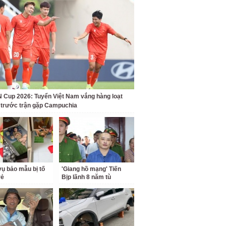
Cup 2026: Tuyển Việt Nam vắng hàng loạt
t trước trận gặp Campuchia
ụ bảo mẫu bị tố
'Giang hồ mạng' Tiến
rẻ
Bịp lãnh 8 năm tù