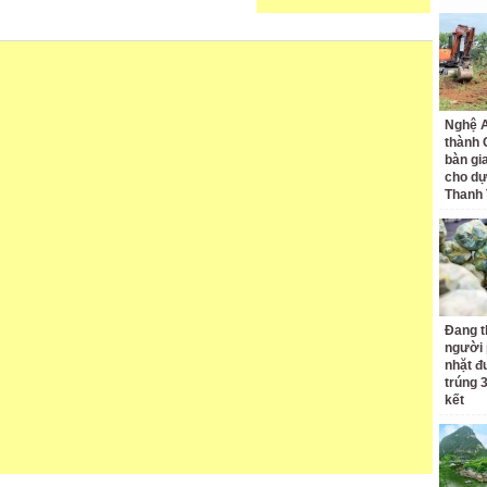
Nghệ A
thành
bàn gi
cho dự
Thanh
Đang t
người 
nhặt đ
trúng 
kết