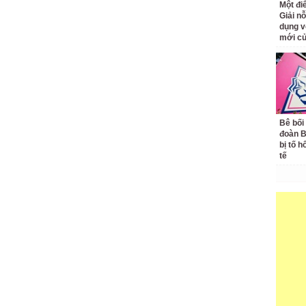
Một đ
Giải nỗ
dụng v
mới củ
Bê bối
đoàn 
bị tố h
tế