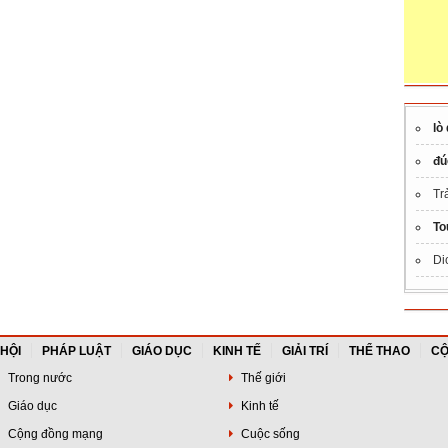
lò
đú
Tr
To
Di
 HỘI
PHÁP LUẬT
GIÁO DỤC
KINH TẾ
GIẢI TRÍ
THỂ THAO
CỘ
Trong nước
Thế giới
Giáo dục
Kinh tế
Cộng đồng mạng
Cuộc sống