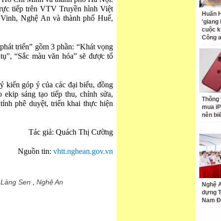
rực tiếp trên VTV Truyền hình Việt
Huấn H
 Vinh, Nghệ An và thành phố Huế,
'giang
cuộc k
Công 
 phát triển” gồm 3 phần: “Khát vọng
 tụ”, “Sắc màu văn hóa” sẽ được tổ
 ý kiến góp ý của các đại biểu, đồng
ekip sáng tạo tiếp thu, chỉnh sửa,
Thông 
ỉnh phê duyệt, triển khai thực hiện
mua iP
nên bi
Tác giả: Quách Thị Cường
Nguồn tin:
vhtt.nghean.gov.vn
 Làng Sen
,
Nghệ An
Nghệ A
dựng 
Nam Đ