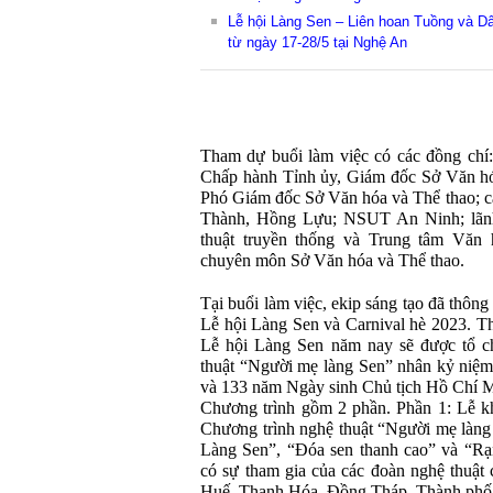
Lễ hội Làng Sen – Liên hoan Tuồng và Dâ
từ ngày 17-28/5 tại Nghệ An
Tham dự buổi làm việc có các đồng chí
Chấp hành Tỉnh ủy, Giám đốc Sở Văn hó
Phó Giám đốc Sở Văn hóa và Thể thao;
Thành, Hồng Lựu; NSUT An Ninh; lãnh
thuật truyền thống và Trung tâm Văn 
chuyên môn Sở Văn hóa và Thể thao.
Tại buổi làm việc, ekip sáng tạo đã thôn
Lễ hội Làng Sen và Carnival hè 2023. Th
Lễ hội Làng Sen năm nay sẽ được tổ ch
thuật “Người mẹ làng Sen” nhân kỷ niệ
và 133 năm Ngày sinh Chủ tịch Hồ Chí M
Chương trình gồm 2 phần. Phần 1: Lễ kh
Chương trình nghệ thuật “Người mẹ làng
Làng Sen”, “Đóa sen thanh cao” và “Rạ
có sự tham gia của các đoàn nghệ thuật
Huế, Thanh Hóa, Đồng Tháp, Thành phố 