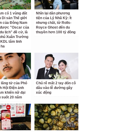
am có 1 vùng đất
Nhìn lại dàn phương
 Di sản Thế giới
tiện của Lý Nhã Kỳ: Ít
ên của Đông Nam
nhưng chất, từ Rolls-
 được "Oscar của
Royce Ghost đến du
u lịch" đề cử, là
thuyền hơn 100 tỷ đồng
 phú Xuân Trường
 KDL tâm linh
 ha
 lãng tử của Phó
Chú rể mất 2 tay đón cô
ch Hội Điện ảnh
dâu vào lễ đường gây
am khiến nữ đại
xúc động
u suốt 20 năm