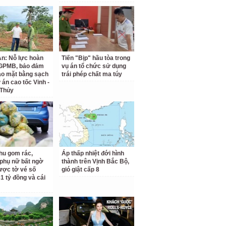
n: Nỗ lực hoàn
Tiến "Bịp" hầu tòa trong
 GPMB, bảo đảm
vụ án tổ chức sử dụng
ao mặt bằng sạch
trái phép chất ma túy
 án cao tốc Vinh -
 Thủy
hu gom rác,
Áp thấp nhiệt đới hình
phụ nữ bất ngờ
thành trên Vịnh Bắc Bộ,
ược tờ vé số
gió giật cấp 8
31 tỷ đồng và cái