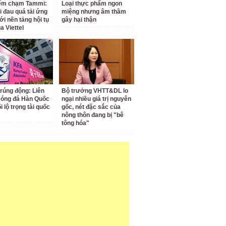
iểm chạm Tammi:
Loại thực phẩm ngon
i đau quá tải ứng
miệng nhưng âm thầm
ới nền tảng hội tụ
gây hại thận
a Viettel
 rúng động: Liên
Bộ trưởng VHTT&DL lo
Bóng đá Hàn Quốc
ngại nhiều giá trị nguyên
ối lộ trọng tài quốc
gốc, nét đặc sắc của
nông thôn đang bị "bê
tông hóa"