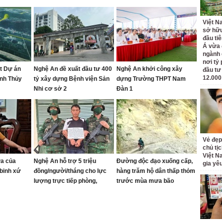
Việt N
sở hữu
đầu ti
Á vừa
ngành d
nơi tỷ
ạt Dự án
Nghệ An đề xuất đầu tư 400
Nghệ An khởi công xây
đầu tư
12.000
anh Thủy
tỷ xây dựng Bệnh viện Sản
dựng Trường THPT Nam
Nhi cơ sở 2
Đàn 1
Vẻ đẹp
chủ tị
Việt N
ửa của
Nghệ An hỗ trợ 5 triệu
Đường độc đạo xuống cấp,
gia yê
binh xứ
đồng/người/tháng cho lực
hàng trăm hộ dân thấp thỏm
lượng trực tiếp phòng,
trước mùa mưa bão
chống ma túy