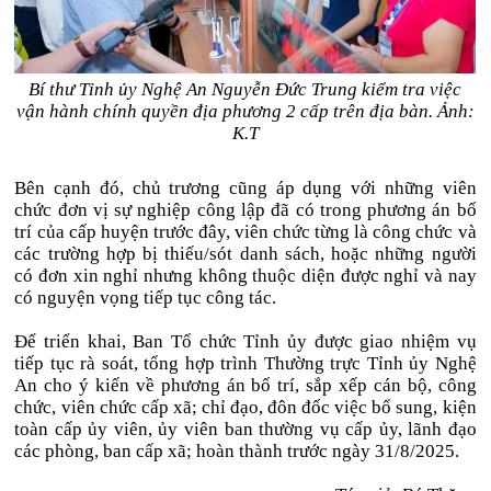
Bí thư Tỉnh ủy Nghệ An Nguyễn Đức Trung kiểm tra việc
vận hành chính quyền địa phương 2 cấp trên địa bàn. Ảnh:
K.T
Bên cạnh đó, chủ trương cũng áp dụng với những viên
chức đơn vị sự nghiệp công lập đã có trong phương án bố
trí của cấp huyện trước đây, viên chức từng là công chức và
các trường hợp bị thiếu/sót danh sách, hoặc những người
có đơn xin nghỉ nhưng không thuộc diện được nghỉ và nay
có nguyện vọng tiếp tục công tác.
Để triển khai, Ban Tổ chức Tỉnh ủy được giao nhiệm vụ
tiếp tục rà soát, tổng hợp trình Thường trực Tỉnh ủy Nghệ
An cho ý kiến về phương án bố trí, sắp xếp cán bộ, công
chức, viên chức cấp xã; chỉ đạo, đôn đốc việc bổ sung, kiện
toàn cấp ủy viên, ủy viên ban thường vụ cấp ủy, lãnh đạo
các phòng, ban cấp xã; hoàn thành trước ngày 31/8/2025.