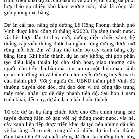
trình triển khai dự án, chủ đầu tư và đơn vị thi công đã phối
hợp tháo gỡ nhiều khó khăn vướng mắc, nhất là công tác
giải phóng mặt bằng.
Dự án cải tạo, nâng cấp đường Lê Hồng Phong, thành phố
Vinh được khởi công từ tháng 9/2023. Hạ tầng thoát nước,
vỉa hè được đầu tư thay mới; đường điện chiếu sáng, hệ
thống cáp viễn thông được hạ ngầm; lòng đường được mở
rộng mỗi bên 2m và thay thế toàn bộ cây xanh bằng cây
bằng lăng. Khi hoàn thành, dự án này không chỉ góp phần
tạo điều kiện thuận lợi cho sinh hoạt, giao thương của
người dân trên địa bàn mà còn tạo ra một diện mạo cảnh
quan mới đồng bộ và hiện đại cho tuyến đường huyết mạch
của thành phố. Với ý nghĩa đó, UBND thành phố Vinh đã
thường xuyên đôn đốc, chỉ đạo đơn vị thi công tập trung
máy móc, nhân lực để đẩy nhanh tiến độ. Sau hơn 1 năm
triển khai, đến nay, dự án đã cơ bản hoàn thành.
Từ các dự án hạ tầng chiến lược cho đến chỉnh trang các
tuyến đường hiện có gắn với hệ thống thoát nước, vỉa hè,
cây xanh liên tiếp được triển khai đã tạo nên những dấu ấn
về hạ tầng rất rõ nét, trong đó có nhiều dự án hoàn thành
đảm bảo tiến độ và chất lượng đã đem lại những hiệu ứng