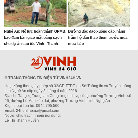
Nghệ An: Nỗ lực hoàn thành GPMB,
Đường độc đạo xuống cấp, hàng
bảo đảm bàn giao mặt bằng sạch
trăm hộ dân thấp thỏm trước mùa
cho dự án cao tốc Vinh - Thanh
mưa bão
Thủy
®
TRANG THÔNG TIN ĐIỆN TỬ VINH24H.VN
Hoạt động theo giấy phép số 32/GP-TTĐT, do Sở Thông tin và Truyền thông
tỉnh Nghệ An cấp ngày 3 tháng 4 năm 2018
Địa chỉ: Tầng 4, Trung tâm Cung ứng dịch vụ công phường Trường Vinh, số
26, đường Lê Mao kéo dài, phường Trường Vinh, tỉnh Nghệ An
Điện thoại liên hệ: 0945.795.560
Email: 24honline.na@gmail.com
Người chịu trách nhiệm nội dung:
Lê Thị Thanh Huyền