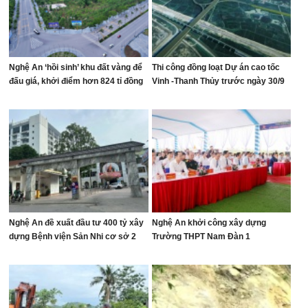
Nghệ An ‘hồi sinh’ khu đất vàng để
Thi công đồng loạt Dự án cao tốc
đấu giá, khởi điểm hơn 824 tỉ đồng
Vinh -Thanh Thủy trước ngày 30/9
Nghệ An đề xuất đầu tư 400 tỷ xây
Nghệ An khởi công xây dựng
dựng Bệnh viện Sản Nhi cơ sở 2
Trường THPT Nam Đàn 1