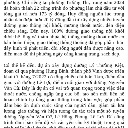
phương. Chỉ riêng tại phường Trường Thi, trong năm 2024
đã hoàn thành 22 công trình do phường làm chủ đầu tư với
tổng giá trị hơn 173 tỷ đồng. Huy động nguồn lực trong
nhân dân được hơn 20 tỷ đồng đầu tư xây dựng nhiều tuyến
đường giao thông nội khối, mương thoát nước, đèn điện
chiếu sáng. Đến nay, 100% đường giao thông nội khối
được bê tông và thảm nhựa, hệ thống mương thoát nước cơ
bản hoàn thiện, giao thông thông thoáng đã góp phần thúc
đẩy kinh tế phát triển, đời sống người dân được nâng cao,
diện mạo đô thị phường ngày càng khang trang, sạch đẹp.
Có thể kể đến, dự án xây dựng đường Lý Thường Kiệt,
đoạn đi qua phường Hưng Bình, thành phố Vinh được triển
khai từ tháng 7/2022 có tổng chiều dài hơn 1km, điểm đầu
giao với đường Lê Lợi, điểm cuối giao với đường Nguyễn
Văn Cừ. Đây là dự án có vai trò quan trọng trong việc tiêu
thoát nước, chống ngập úng cục bộ, tạo nên mối liên hệ
hoàn chỉnh hạ tầng giao thông trong khu vực; góp phần
đảm bảo ổn định cuộc sống của người dân, giảm tải lưu
lượng giao thông và hiện tượng ùn tắc trên một số tuyến
đường Nguyễn Văn Cừ, Lê Hồng Phong, Lê Lợi. Để công
trình đảm bảo tiến độ và các yêu cầu kỹ thuật, trong quá