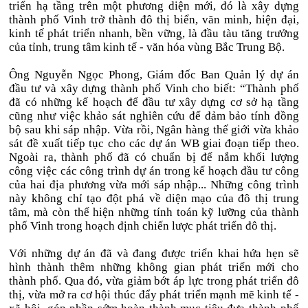
triển hạ tầng trên một phương diện mới, đó là xây dựng
thành phố Vinh trở thành đô thị biển, văn minh, hiện đại,
kinh tế phát triển nhanh, bền vững, là đầu tàu tăng trưởng
của tỉnh, trung tâm kinh tế - văn hóa vùng Bắc Trung Bộ.
Ông Nguyễn Ngọc Phong, Giám đốc Ban Quản lý dự án
đầu tư và xây dựng thành phố Vinh cho biết: “Thành phố
đã có những kế hoạch để đầu tư xây dựng cơ sở hạ tầng
cũng như việc khảo sát nghiên cứu để đảm bảo tính đồng
bộ sau khi sáp nhập. Vừa rồi, Ngân hàng thế giới vừa khảo
sát đề xuất tiếp tục cho các dự án WB giai đoạn tiếp theo.
Ngoài ra, thành phố đã có chuẩn bị để nắm khối lượng
công việc các công trình dự án trong kế hoạch đầu tư công
của hai địa phương vừa mới sáp nhập... Những công trình
này không chỉ tạo đột phá về diện mạo của đô thị trung
tâm, mà còn thể hiện những tính toán kỹ lưỡng của thành
phố Vinh trong hoạch định chiến lược phát triển đô thị.
Với những dự án đã và đang được triển khai hứa hẹn sẽ
hình thành thêm những không gian phát triển mới cho
thành phố. Qua đó, vừa giảm bớt áp lực trong phát triển đô
thị, vừa mở ra cơ hội thúc đẩy phát triển mạnh mẽ kinh tế -