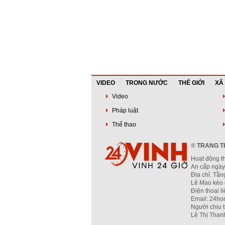
VIDEO
TRONG NƯỚC
THẾ GIỚI
XÃ
Video
Pháp luật
Thể thao
®
TRANG TH
Hoạt động t
An cấp ngày
Địa chỉ: Tầ
Lê Mao kéo 
Điện thoại l
Email: 24ho
Người chịu 
Lê Thị Than