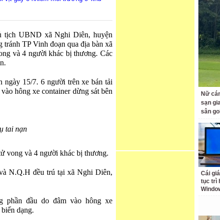
ủ tịch UBND xã Nghi Diên, huyện
 tránh TP Vinh đoạn qua địa bàn xã
vong và 4 người khác bị thương. Các
n.
 ngày 15/7. 6 người trên xe bán tải
 vào hông xe container dừng sát bên
Nữ cán
sạn gia
sân go
ụ tai nạn
 tử vong và 4 người khác bị thương.
và N.Q.H đều trú tại xã Nghi Diên,
Cái giá
tục trì
Windo
ỏng phần đầu do đâm vào hông xe
 biến dạng.