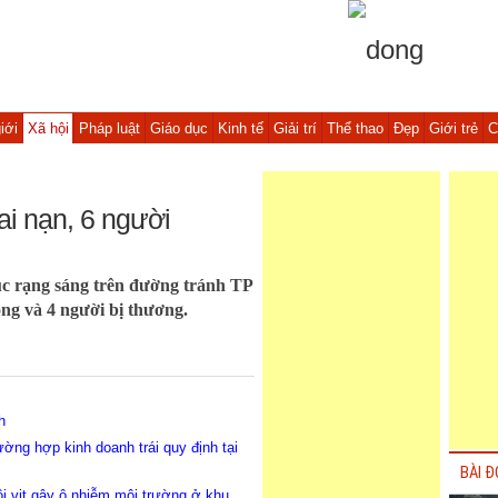
iới
Xã hội
Pháp luật
Giáo dục
Kinh tế
Giải trí
Thể thao
Đẹp
Giới trẻ
C
ai nạn, 6 người
 lúc rạng sáng trên đường tránh TP
ng và 4 người bị thương.
h
ờng hợp kinh doanh trái quy định tại
BÀI Đ
i vịt gây ô nhiễm môi trường ở khu