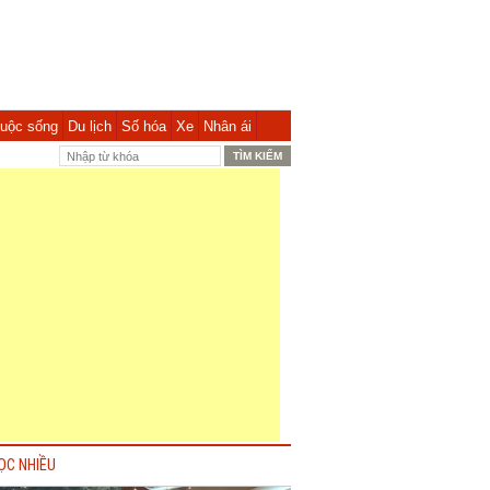
uộc sống
Du lịch
Số hóa
Xe
Nhân ái
ỌC NHIỀU