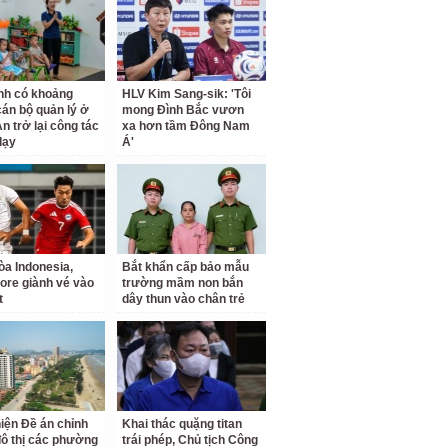
nh có khoảng
HLV Kim Sang-sik: 'Tôi
cán bộ quản lý ở
mong Đình Bắc vươn
n trở lại công tác
xa hơn tầm Đông Nam
dạy
Á'
a Indonesia,
Bắt khẩn cấp bảo mẫu
ore giành vé vào
trường mầm non bắn
t
dây thun vào chân trẻ
iện Đề án chỉnh
Khai thác quặng titan
đô thị các phường
trái phép, Chủ tịch Công