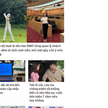
 bộ thuế là tiểu thư RMIT từng quản lý khách
 đình từ thời sinh viên, khí chất gây chú ý trên
lf
 đắt đỏ khi liên
Tiết lộ sốc của mẹ
 hoãn cập nhật
chồng khiến tôi không
ws
biết có nên tiếp tục cuộc
hôn nhân 7 năm nữa
hay không