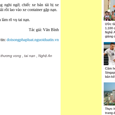
g nghi ngờ, chiếc xe bán tải bị xe
ái rồi lao vào xe container gặp nạn.
 làm rõ vụ tai nạn.
Ước tí
1.100 
Tác giả: Văn Bình
Nghệ A
giảng 
tin:
doisongphapluat.nguoiduatin.vn
,
thương vong
,
tai nạn
,
Nghệ An
Cầm hò
Singap
bán kế
Thực h
trang 