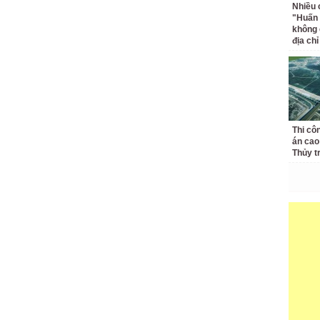
Nhiều 
"Huấn
không 
địa ch
Thi cô
án cao
Thủy t