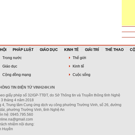
 HỘI
PHÁP LUẬT
GIÁO DỤC
KINH TẾ
GIẢI TRÍ
THỂ THAO
CỘ
Trong nước
Thế giới
Giáo dục
Kinh tế
Cộng đồng mạng
Cuộc sống
ÔNG TIN ĐIỆN TỬ VINH24H.VN
heo giấy phép số 32/GP-TTĐT, do Sở Thông tin và Truyền thông tỉnh Nghệ
 3 tháng 4 năm 2018
ng 4, Trung tâm Cung ứng dịch vụ công phường Trường Vinh, số 26, đường
dài, phường Trường Vinh, tỉnh Nghệ An
iên hệ: 0945.795.560
nline.na@gmail.com
trách nhiệm nội dung:
h Huyền