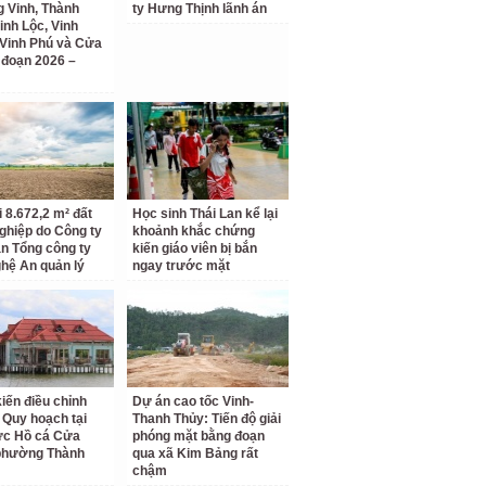
 Vinh, Thành
ty Hưng Thịnh lãnh án
inh Lộc, Vinh
Vinh Phú và Cửa
i đoạn 2026 –
i 8.672,2 m² đất
Học sinh Thái Lan kể lại
ghiệp do Công ty
khoảnh khắc chứng
n Tổng công ty
kiến giáo viên bị bắn
hệ An quản lý
ngay trước mặt
kiến điều chỉnh
Dự án cao tốc Vinh-
 Quy hoạch tại
Thanh Thủy: Tiến độ giải
ực Hồ cá Cửa
phóng mặt bằng đoạn
phường Thành
qua xã Kim Bảng rất
chậm