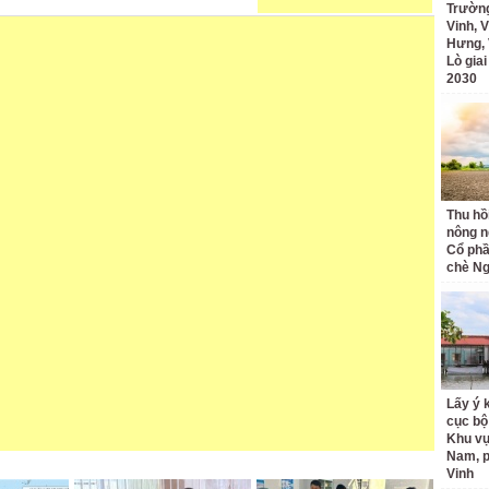
Trường
Vinh, V
Hưng, 
Lò gia
2030
Thu hồ
nông n
Cổ phầ
chè Ng
Lấy ý 
cục bộ
Khu v
Nam, 
Vinh