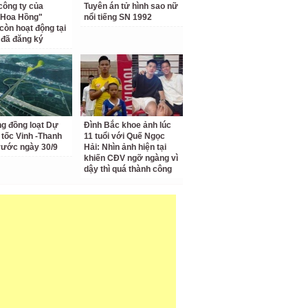
công ty của
Tuyên án tử hình sao nữ
 Hoa Hồng"
nổi tiếng SN 1992
còn hoạt động tại
ỉ đã đăng ký
ng đồng loạt Dự
Đình Bắc khoe ảnh lúc
 tốc Vinh -Thanh
11 tuổi với Quế Ngọc
rước ngày 30/9
Hải: Nhìn ảnh hiện tại
khiến CĐV ngỡ ngàng vì
dậy thì quá thành công