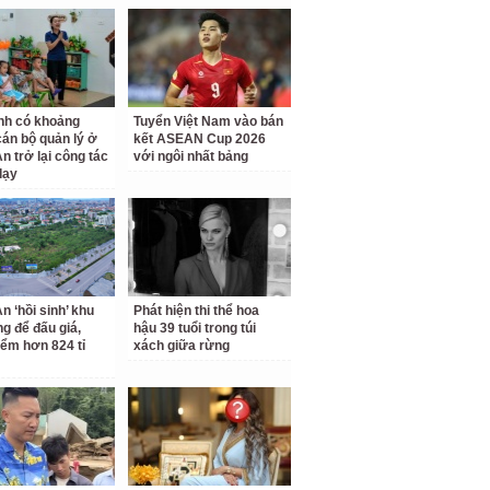
nh có khoảng
Tuyển Việt Nam vào bán
cán bộ quản lý ở
kết ASEAN Cup 2026
n trở lại công tác
với ngôi nhất bảng
dạy
n ‘hồi sinh’ khu
Phát hiện thi thể hoa
ng để đấu giá,
hậu 39 tuổi trong túi
iểm hơn 824 tỉ
xách giữa rừng