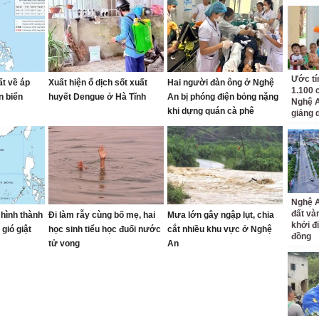
Ước tí
ất về áp
Xuất hiện ổ dịch sốt xuất
Hai người đàn ông ở Nghệ
1.100 
n biển
huyết Dengue ở Hà Tĩnh
An bị phóng điện bỏng nặng
Nghệ A
khi dựng quán cà phê
giảng 
Nghệ A
đất và
 hình thành
Đi làm rẫy cùng bố mẹ, hai
Mưa lớn gây ngập lụt, chia
khởi đ
gió giật
học sinh tiểu học đuối nước
cắt nhiều khu vực ở Nghệ
đồng
tử vong
An