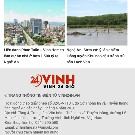
Thượng, phường Vinh Lộc
Liên danh Phúc Tuấn – Vinh Homes
Nghệ An: Sớm xử lý lấn chiếm
làm dự án nhà ở hơn 1.500 tỷ tại
luồng tuyến Khu neo đậu tránh trú
Nghệ An
bão Lạch Vạn
®
TRANG THÔNG TIN ĐIỆN TỬ VINH24H.VN
Hoạt động theo giấy phép số 32/GP-TTĐT, do Sở Thông tin và Truyền thông
tỉnh Nghệ An cấp ngày 3 tháng 4 năm 2018
Địa chỉ: Tầng 4, Trung tâm Văn hóa – Thể thao và Truyền thông, đường Lê
Mao kéo dài , phường Trường Vinh, tỉnh Nghệ An, Việt Nam
Điện thoại liên hệ: 0945.795.560
Email: 24honline.na@gmail.com
Người chịu trách nhiệm nội dung: