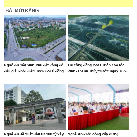
BÀI MỚI ĐĂNG
Nghệ An ‘hồi sinh’ khu đất vàng để
Thi công đồng loạt Dự án cao tốc
đấu giá, khởi điểm hơn 824 tỉ đồng
Vinh -Thanh Thủy trước ngày 30/9
Nghệ An đề xuất đầu tư 400 tỷ xây
Nghệ An khởi công xây dựng