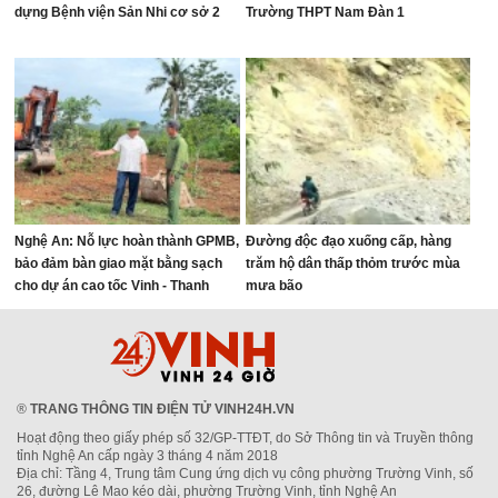
dựng Bệnh viện Sản Nhi cơ sở 2
Trường THPT Nam Đàn 1
Nghệ An: Nỗ lực hoàn thành GPMB,
Đường độc đạo xuống cấp, hàng
bảo đảm bàn giao mặt bằng sạch
trăm hộ dân thấp thỏm trước mùa
cho dự án cao tốc Vinh - Thanh
mưa bão
Thủy
®
TRANG THÔNG TIN ĐIỆN TỬ VINH24H.VN
Hoạt động theo giấy phép số 32/GP-TTĐT, do Sở Thông tin và Truyền thông
tỉnh Nghệ An cấp ngày 3 tháng 4 năm 2018
Địa chỉ: Tầng 4, Trung tâm Cung ứng dịch vụ công phường Trường Vinh, số
26, đường Lê Mao kéo dài, phường Trường Vinh, tỉnh Nghệ An