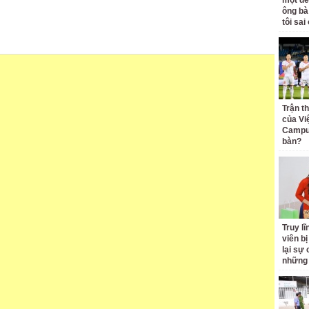
một đê
ông bà
tôi sai
Trận t
của Vi
Campuc
bàn?
Truy l
viên bị
lại sự
những 