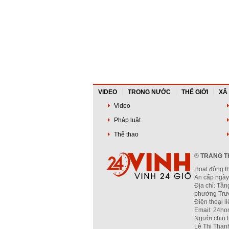
VIDEO
TRONG NƯỚC
THẾ GIỚI
XÃ
Video
Pháp luật
Thể thao
®
TRANG TH
Hoạt động t
An cấp ngày
Địa chỉ: Tần
phường Trườ
Điện thoại l
Email: 24ho
Người chịu 
Lê Thị Than