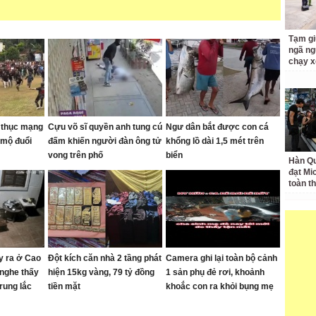
Tạm gi
ngã ng
chạy x
y thục mạng
Cựu võ sĩ quyền anh tung cú
Ngư dân bắt được con cá
 mộ đuổi
đấm khiến người đàn ông tử
khổng lồ dài 1,5 mét trên
vong trên phố
biển
Hàn Qu
đạt Mi
toàn t
y ra ở Cao
Đột kích căn nhà 2 tầng phát
Camera ghi lại toàn bộ cảnh
nghe thấy
hiện 15kg vàng, 79 tỷ đồng
1 sản phụ đẻ rơi, khoảnh
rung lắc
tiền mặt
khoắc con ra khỏi bụng mẹ
khiến nhiều người thót tim