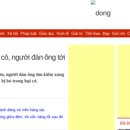
iới
Xã hội
Pháp luật
Giáo dục
Kinh tế
Giải trí
Thể thao
Đẹp
Giới trẻ
C
 cỏ, người đàn ông tới
ươn, người đàn ông tìm kiếm xung
 bị bỏ trong bụi cỏ.
cảnh đáng sợ trên hàng rào
ồng giữa đêm, tôi sốc nặng rồi sau đó
BÀI Đ