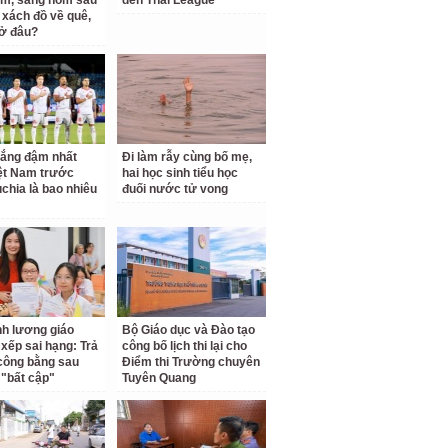
m, sáng hôm sau
đến Thai League
 xách đồ về quê,
 ở đâu?
hắng đậm nhất
Đi làm rẫy cùng bố mẹ,
ệt Nam trước
hai học sinh tiểu học
hia là bao nhiêu
đuối nước tử vong
ĩnh lương giáo
Bộ Giáo dục và Đào tạo
 xếp sai hạng: Trả
công bố lịch thi lại cho
 công bằng sau
Điểm thi Trường chuyên
"bất cập"
Tuyên Quang