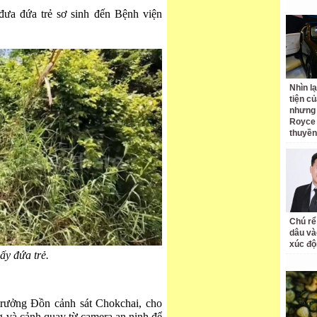
đưa đứa trẻ sơ sinh đến Bệnh viện
Nhìn l
tiện củ
nhưng 
Royce 
thuyền
Chú rể
dâu và
xúc độ
hấy đứa trẻ.
trưởng Đồn cảnh sát Chokchai, cho