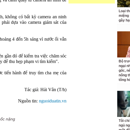
g và cảnh quay từ camera an ninh để
Loại t
miệng
ánh, không có bất kỳ camera an ninh
gây hạ
n phải dựa vào camera giám sát của
khoảng 4 đến 5h sáng vì nước ối vẫn
ện gần đó để kiểm tra việc chăm sóc
ây để thu hẹp phạm vi tìm kiếm".
Bộ tr
ngại nh
gốc, n
ợc tiến hành để truy tìm cha mẹ của
nông t
tông h
Tác giả: Hải Vân (T/h)
Nguồn tin:
nguoiduatin.vn
sốc nặng
Tôi ch
ngủ ng