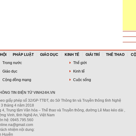
 HỘI
PHÁP LUẬT
GIÁO DỤC
KINH TẾ
GIẢI TRÍ
THỂ THAO
CỘ
Trong nước
Thế giới
Giáo dục
Kinh tế
Cộng đồng mạng
Cuộc sống
ÔNG TIN ĐIỆN TỬ VINH24H.VN
heo giấy phép số 32/GP-TTĐT, do Sở Thông tin và Truyền thông tỉnh Nghệ
 3 tháng 4 năm 2018
g 4, Trung tâm Văn hóa – Thể thao và Truyền thông, đường Lê Mao kéo dài ,
ng Vinh, tỉnh Nghệ An, Việt Nam
iên hệ: 0945.795.560
nline.na@gmail.com
trách nhiệm nội dung:
h Huyền