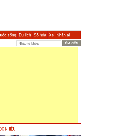
uộc sống
Du lịch
Số hóa
Xe
Nhân ái
ỌC NHIỀU