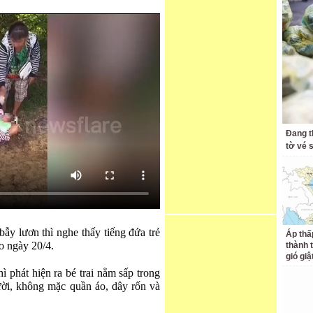
Đang t
tờ vé s
bẫy lươn thì nghe thấy tiếng đứa trẻ
Áp thấ
o ngày 20/4.
thành 
gió giậ
 phát hiện ra bé trai nằm sấp trong
ười, không mặc quần áo, dây rốn và