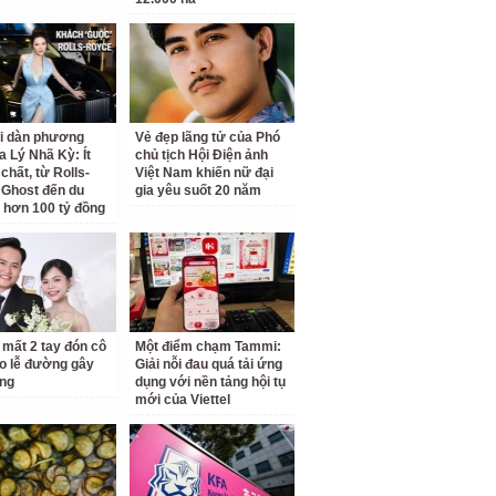
ại dàn phương
Vẻ đẹp lãng tử của Phó
a Lý Nhã Kỳ: Ít
chủ tịch Hội Điện ảnh
chất, từ Rolls-
Việt Nam khiến nữ đại
Ghost đến du
gia yêu suốt 20 năm
 hơn 100 tỷ đồng
 mất 2 tay đón cô
Một điểm chạm Tammi:
o lễ đường gây
Giải nỗi đau quá tải ứng
ng
dụng với nền tảng hội tụ
mới của Viettel