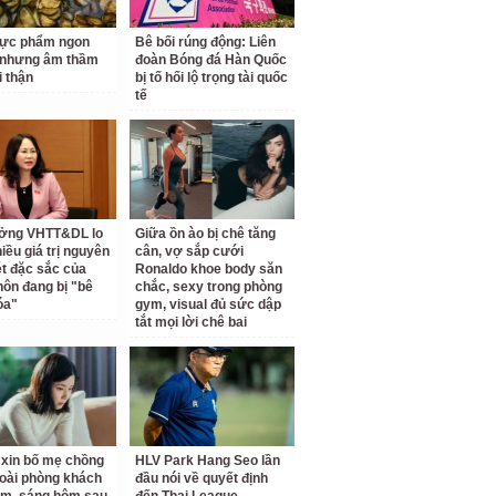
hực phẩm ngon
Bê bối rúng động: Liên
 nhưng âm thầm
đoàn Bóng đá Hàn Quốc
i thận
bị tố hối lộ trọng tài quốc
tế
ưởng VHTT&DL lo
Giữa ồn ào bị chê tăng
iều giá trị nguyên
cân, vợ sắp cưới
ét đặc sắc của
Ronaldo khoe body săn
hôn đang bị "bê
chắc, sexy trong phòng
óa"
gym, visual đủ sức dập
tắt mọi lời chê bai
ỉ xin bố mẹ chồng
HLV Park Hang Seo lần
oài phòng khách
đầu nói về quyết định