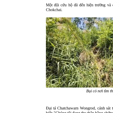
Một đội cứu hộ đã đến hiện trường và 
Chokchai.
Bụi cỏ nơi tìm t
Đại tá Chatchawarn Wongrod, cảnh sát 