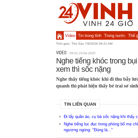
Video
Tin trong tỉnh
Trong nước
Thế g
Thời gian:
Thứ Sáu 7/8/2026 08:21 AM
VIDEO
09:51 23-04-2025
Nghe tiếng khóc trong bụi
xem thì sốc nặng
Nghe thấy tiếng khóc khi đi thu bẫy l
quanh thì phát hiện thấy bé trai sơ sinh
TIN LIÊN QUAN
Đi lấy quần áo, cụ bà sốc nặng khi thấy 
Nghe tiếng lục đục trong phòng bố mẹ ch
ngượng ngùng: "Đúng là..."