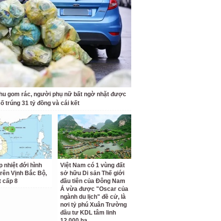
hu gom rác, người phụ nữ bất ngờ nhặt được
ố trúng 31 tỷ đồng và cái kết
p nhiệt đới hình
Việt Nam có 1 vùng đất
trên Vịnh Bắc Bộ,
sở hữu Di sản Thế giới
t cấp 8
đầu tiên của Đông Nam
Á vừa được "Oscar của
ngành du lịch" đề cử, là
nơi tỷ phú Xuân Trường
đầu tư KDL tâm linh
12.000 ha