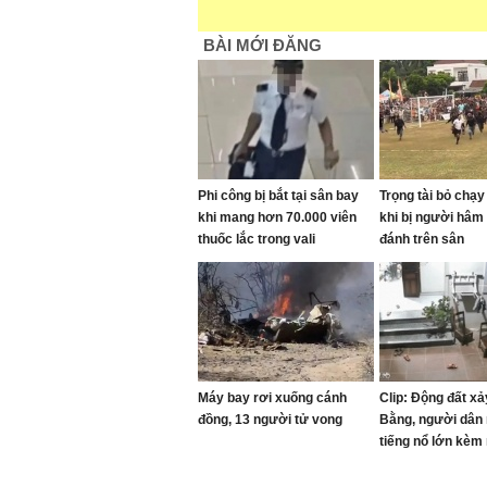
BÀI MỚI ĐĂNG
Phi công bị bắt tại sân bay
Trọng tài bỏ chạ
khi mang hơn 70.000 viên
khi bị người hâm
thuốc lắc trong vali
đánh trên sân
Máy bay rơi xuống cánh
Clip: Động đất xả
đồng, 13 người tử vong
Bằng, người dân 
tiếng nổ lớn kèm 