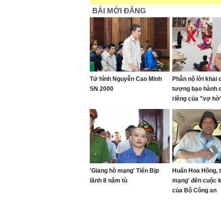
BÀI MỚI ĐĂNG
Tử hình Nguyễn Cao Minh
Phẫn nộ lời khai 
SN 2000
tượng bạo hành 
riêng của "vợ hờ"
gối đến 1 giờ sán
'Giang hồ mạng' Tiến Bịp
Huấn Hoa Hồng, t
lãnh 8 năm tù
mạng' đến cuộc 
của Bộ Công an