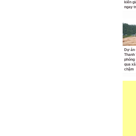
kiến gi
ngay t
Dự án 
Thanh 
phóng 
qua xã
chậm