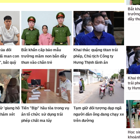
Bắt kh
trườn
dây th
của đối
Bắt khẩn cấp bảo mẫu
Khai thác quặng titan trái
dã man con
trường mầm non bắn dây
phép, Chủ tịch Công ty
, bắt quỳ
thun vào chân trẻ
Hưng Thịnh lãnh án
g
Khai t
trái p
ty Hưn
ừ 'giang hồ
Tiến "Bịp" hầu tòa trong vụ
Tạm giữ đối tượng đạp ngã
khám xét
án tổ chức sử dụng trái
người đàn ông đang chạy xe
phép chất ma túy
trên đường
Học si
khoản