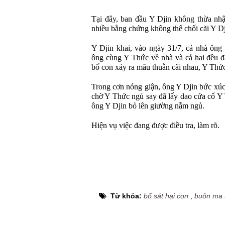
Tại đây, ban đầu Y Djin không thừa nhận
nhiều bằng chứng không thể chối cãi Y Dji
Y Djin khai, vào ngày 31/7, cả nhà ông
ông cùng Y Thức về nhà và cả hai đều đ
bố con xảy ra mâu thuẫn cãi nhau, Y Thức
Trong cơn nóng giận, ông Y Djin bức xúc 
chờ Y Thức ngủ say đã lấy dao cứa cổ Y 
ông Y Djin bỏ lên giường nằm ngủ.
Hiện vụ việc đang được điều tra, làm rõ.
Từ khóa:
bố sát hại con
,
buôn ma 