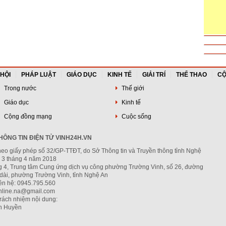
 HỘI
PHÁP LUẬT
GIÁO DỤC
KINH TẾ
GIẢI TRÍ
THỂ THAO
CỘ
Trong nước
Thế giới
Giáo dục
Kinh tế
Cộng đồng mạng
Cuộc sống
ÔNG TIN ĐIỆN TỬ VINH24H.VN
heo giấy phép số 32/GP-TTĐT, do Sở Thông tin và Truyền thông tỉnh Nghệ
 3 tháng 4 năm 2018
ng 4, Trung tâm Cung ứng dịch vụ công phường Trường Vinh, số 26, đường
dài, phường Trường Vinh, tỉnh Nghệ An
iên hệ: 0945.795.560
nline.na@gmail.com
trách nhiệm nội dung:
h Huyền