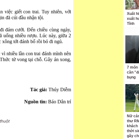
 việc giết con trai. Tuy nhiên, với
Xuất hi
n đã cúi đầu nhận tội.
xuất h
Tĩnh
 đi đám cưới. Đến chiều cùng ngày,
ã uống nhiều rượu. Lúc này, giữa 2
 xông tới đánh bố rồi bỏ đi ngủ.
vì nhiều lần con trai đánh mình nên
Thức tử vong tại chỗ. Gây án xong,
7 món 
cần "
bụng
Tác giả:
Thúy Diễm
Nguồn tin:
Báo Dân trí
Nữ cán
thuột
thư RM
khách 
thời si
gây ch