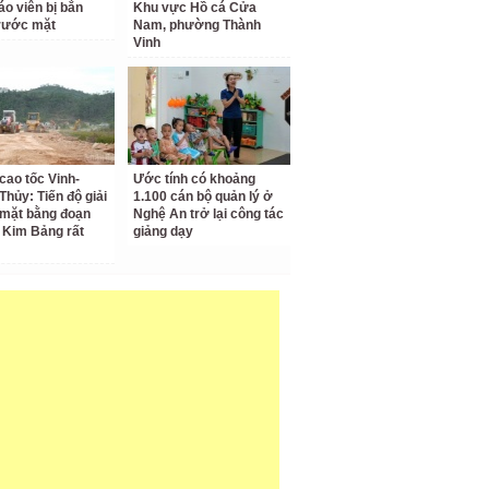
áo viên bị bắn
Khu vực Hồ cá Cửa
rước mặt
Nam, phường Thành
Vinh
cao tốc Vinh-
Ước tính có khoảng
Thủy: Tiến độ giải
1.100 cán bộ quản lý ở
mặt bằng đoạn
Nghệ An trở lại công tác
 Kim Bảng rất
giảng dạy