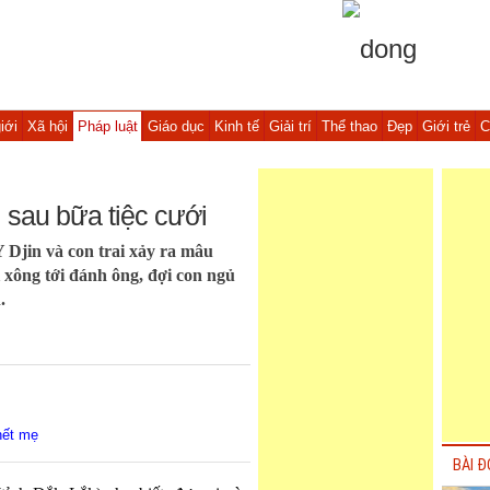
iới
Xã hội
Pháp luật
Giáo dục
Kinh tế
Giải trí
Thể thao
Đẹp
Giới trẻ
C
i sau bữa tiệc cưới
Y Djin và con trai xảy ra mâu
 xông tới đánh ông, đợi con ngủ
.
hết mẹ
BÀI Đ