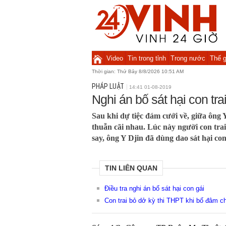
Video
Tin trong tỉnh
Trong nước
Thế g
Thời gian:
Thứ Bảy 8/8/2026 10:51 AM
PHÁP LUẬT
14:41 01-08-2019
Nghi án bố sát hại con tra
Sau khi dự tiệc đám cưới về, giữa ông 
thuẫn cãi nhau. Lúc này người con trai
say, ông Y Djin đã dùng dao sát hại con
TIN LIÊN QUAN
Điều tra nghi án bố sát hại con gái
Con trai bỏ dở kỳ thi THPT khi bố đâm c