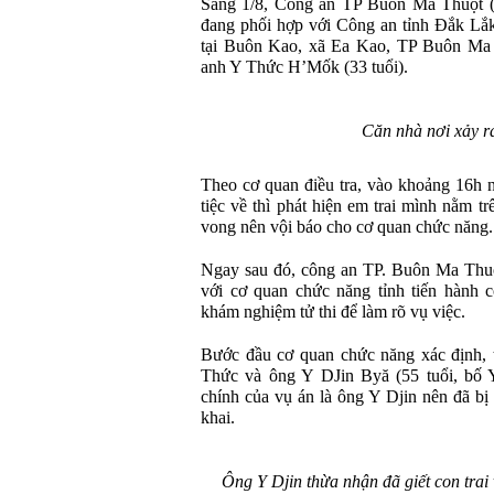
Sáng 1/8, Công an TP Buôn Ma Thuột (t
đang phối hợp với Công an tỉnh Đắk Lắk
tại Buôn Kao, xã Ea Kao, TP Buôn Ma 
anh Y Thức H’Mốk (33 tuổi).
Căn nhà nơi xảy r
Theo cơ quan điều tra, vào khoảng 16h n
tiệc về thì phát hiện em trai mình nằm t
vong nên vội báo cho cơ quan chức năng.
Ngay sau đó, công an TP. Buôn Ma Thuộ
với cơ quan chức năng tỉnh tiến hành 
khám nghiệm tử thi để làm rõ vụ việc.
Bước đầu cơ quan chức năng xác định, 
Thức và ông Y DJin Byă (55 tuổi, bố 
chính của vụ án là ông Y Djin nên đã bị
khai.
Ông Y Djin thừa nhận đã giết con trai 