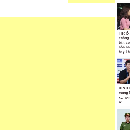
Tiết l
chồng 
biết có
hôn nh
hay k
HLV Ki
mong 
xa hơ
Á'