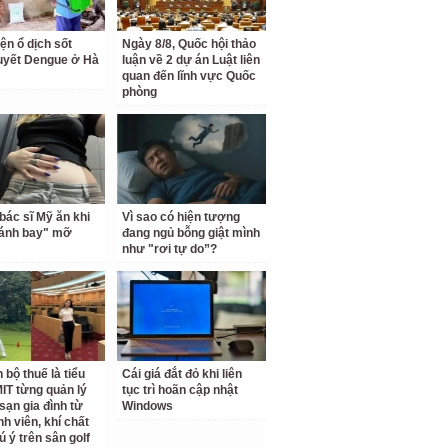
ện ổ dịch sốt
Ngày 8/8, Quốc hội thảo
uyết Dengue ở Hà
luận về 2 dự án Luật liên
quan đến lĩnh vực Quốc
phòng
bác sĩ Mỹ ăn khi
Vì sao có hiện tượng
đánh bay" mỡ
đang ngủ bỗng giật mình
như "rơi tự do”?
 bộ thuế là tiểu
Cái giá đắt đỏ khi liên
IT từng quản lý
tục trì hoãn cập nhật
sạn gia đình từ
Windows
nh viên, khí chất
ú ý trên sân golf