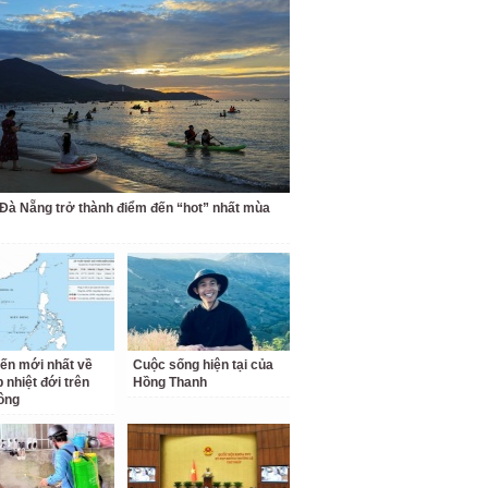
 Đà Nẵng trở thành điểm đến “hot” nhất mùa
iến mới nhất về
Cuộc sống hiện tại của
 nhiệt đới trên
Hồng Thanh
ông