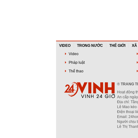
VIDEO
TRONG NƯỚC
THẾ GIỚI
XÃ
Video
Pháp luật
Thể thao
®
TRANG TH
Hoạt động t
An cấp ngày
Địa chỉ: Tầ
Lê Mao kéo 
Điện thoại l
Email: 24ho
Người chịu 
Lê Thị Than