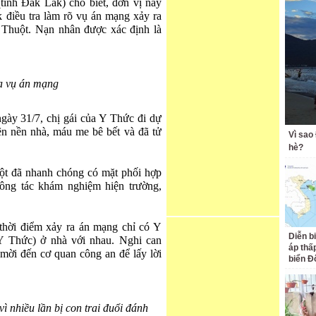
ỉnh Đắk Lắk) cho biết, đơn vị này
 điều tra làm rõ vụ án mạng xảy ra
Thuột. Nạn nhân được xác định là
a vụ án mạng
gày 31/7, chị gái của Y Thức đi dự
rên nền nhà, máu me bê bết và đã tử
Vì sao
hè?
t đã nhanh chóng có mặt phối hợp
công tác khám nghiệm hiện trường,
thời điểm xảy ra án mạng chỉ có Y
Diễn b
Y Thức) ở nhà với nhau. Nghi can
áp thấp
 mời đến cơ quan công an để lấy lời
biển Đ
vì nhiều lần bị con trai đuổi đánh