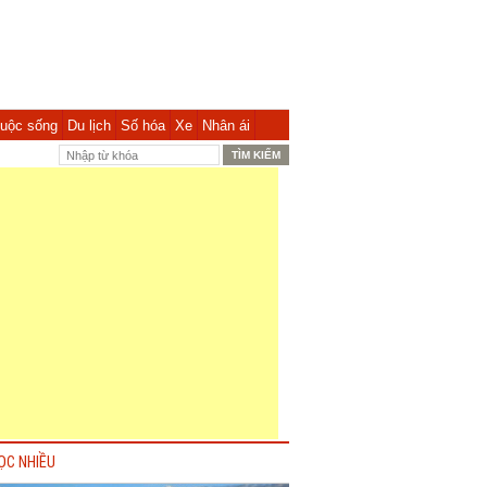
uộc sống
Du lịch
Số hóa
Xe
Nhân ái
ỌC NHIỀU