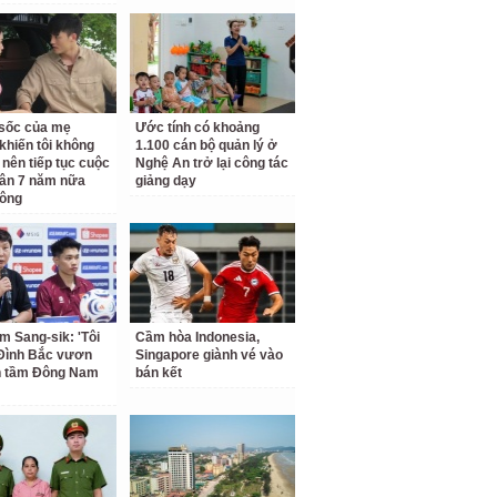
ộ sốc của mẹ
Ước tính có khoảng
khiến tôi không
1.100 cán bộ quản lý ở
 nên tiếp tục cuộc
Nghệ An trở lại công tác
ân 7 năm nữa
giảng dạy
hông
m Sang-sik: 'Tôi
Cầm hòa Indonesia,
Đình Bắc vươn
Singapore giành vé vào
n tầm Đông Nam
bán kết