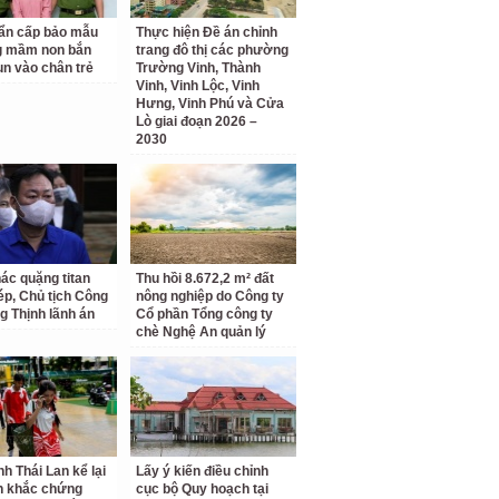
ẩn cấp bảo mẫu
Thực hiện Đề án chỉnh
g mầm non bắn
trang đô thị các phường
un vào chân trẻ
Trường Vinh, Thành
Vinh, Vinh Lộc, Vinh
Hưng, Vinh Phú và Cửa
Lò giai đoạn 2026 –
2030
hác quặng titan
Thu hồi 8.672,2 m² đất
hép, Chủ tịch Công
nông nghiệp do Công ty
g Thịnh lãnh án
Cổ phần Tổng công ty
chè Nghệ An quản lý
nh Thái Lan kể lại
Lấy ý kiến điều chỉnh
h khắc chứng
cục bộ Quy hoạch tại