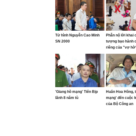
Tử hình Nguyễn Cao Minh
Phẫn nộ lời khai 
SN 2000
tượng bạo hành 
riêng của "vợ hờ"
gối đến 1 giờ sán
'Giang hồ mạng' Tiến Bịp
Huấn Hoa Hồng, t
lãnh 8 năm tù
mạng' đến cuộc 
của Bộ Công an