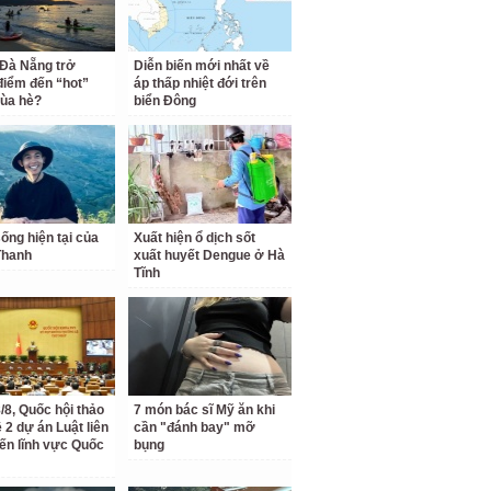
 Đà Nẵng trở
Diễn biến mới nhất về
điểm đến “hot”
áp thấp nhiệt đới trên
ùa hè?
biển Đông
ống hiện tại của
Xuất hiện ổ dịch sốt
Thanh
xuất huyết Dengue ở Hà
Tĩnh
/8, Quốc hội thảo
7 món bác sĩ Mỹ ăn khi
 2 dự án Luật liên
cần "đánh bay" mỡ
ến lĩnh vực Quốc
bụng