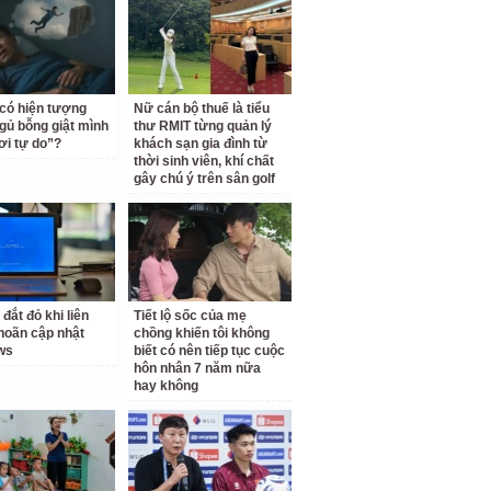
 có hiện tượng
Nữ cán bộ thuế là tiểu
gủ bỗng giật mình
thư RMIT từng quản lý
ơi tự do”?
khách sạn gia đình từ
thời sinh viên, khí chất
gây chú ý trên sân golf
 đắt đỏ khi liên
Tiết lộ sốc của mẹ
 hoãn cập nhật
chồng khiến tôi không
ws
biết có nên tiếp tục cuộc
hôn nhân 7 năm nữa
hay không