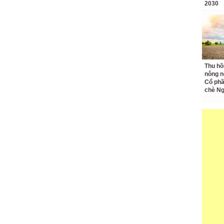
2030
Thu hồ
nông n
Cổ phầ
chè Ng