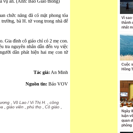
ra vụ án. (Ảnh: Báo Giao thông)
uan chức năng đã có mặt phong tỏa
Vì sao
n trường, bà H. tử vong trong nhà để
thành 
nhất m
o. Gia đình cô giáo chỉ có 2 mẹ con.
ều tra nguyên nhân dẫn đến vụ việc
người dân phát hiện hai mẹ con tử
Cuộc s
Hồng 
Tác giả:
An Minh
Nguồn tin:
Báo VOV
hương
,
Võ Lao / Vi Thị H.
,
công
ba
,
giáo viên
,
phú thọ
,
Cô giáo
,
Ngày 8
luận về
quan đ
phòng