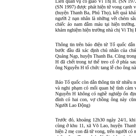
Liên quan vụ cô giáo Vì Thị H. (SN 197
(SN 1997) được phát hiện tử vong cạnh v
(huyện Thanh Ba, Phú Thọ), kết quả khá
người 2 nạn nhân là những vết chém sâ
chiếc áo nam đẫm máu tại hiện trường
khám nghiệm hiện trường nhà chị Vi Thị 
Thông tin trên báo điện tử Tổ quốc dẫn 
bước đầu đã xác định chủ nhân của chi
Quảng Nạp, huyện Thanh Ba. Cũng trong 
H đã chết trong tư thế treo cổ ở phía s
ông Nguyễn H tổ chức tang lễ cho ông nà
Báo Tổ quốc còn dẫn thông tin từ nhiều n
và nghi phạm có mối quan hệ tình cảm v
Nguyễn H không có nghề nghiệp ổn định,
đình có hai con, vợ chồng ông này cũn
Người Lao Động)
Trước đó, khoảng 12h30 ngày 24/1, khi
cùng ở khu 11, xã Võ Lao, huyện Thanh
hiện 2 mẹ con đã tử vong, trên người có 