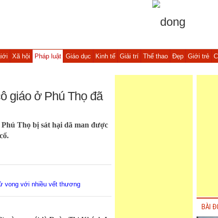
iới
Xã hội
Pháp luật
Giáo dục
Kinh tế
Giải trí
Thể thao
Đẹp
Giới trẻ
C
cô giáo ở Phú Thọ đã
ở Phú Thọ bị sát hại dã man được
cổ.
ử vong với nhiều vết thương
BÀI Đ