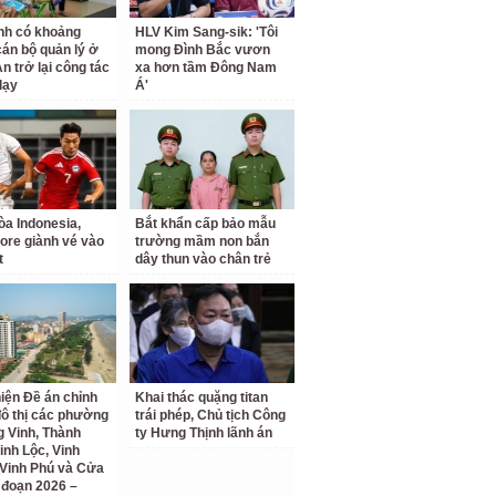
nh có khoảng
HLV Kim Sang-sik: 'Tôi
cán bộ quản lý ở
mong Đình Bắc vươn
n trở lại công tác
xa hơn tầm Đông Nam
dạy
Á'
a Indonesia,
Bắt khẩn cấp bảo mẫu
ore giành vé vào
trường mầm non bắn
t
dây thun vào chân trẻ
iện Đề án chỉnh
Khai thác quặng titan
đô thị các phường
trái phép, Chủ tịch Công
 Vinh, Thành
ty Hưng Thịnh lãnh án
inh Lộc, Vinh
Vinh Phú và Cửa
i đoạn 2026 –