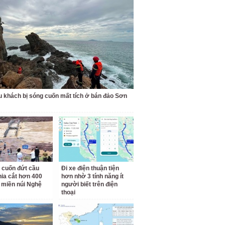
u khách bị sóng cuốn mất tích ở bán đảo Sơn
 cuốn đứt cầu
Đi xe điện thuận tiện
hia cắt hơn 400
hơn nhờ 3 tính năng ít
 miền núi Nghệ
người biết trên điện
thoại