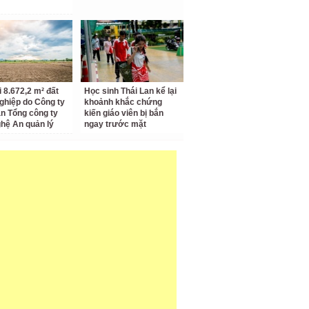
i 8.672,2 m² đất
Học sinh Thái Lan kể lại
ghiệp do Công ty
khoảnh khắc chứng
n Tổng công ty
kiến giáo viên bị bắn
hệ An quản lý
ngay trước mặt