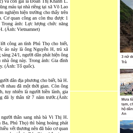
2) và con gái là Đoàn Thị Khánh L.
ũng máu tại nhà riêng tại xã Võ Lao
m nghiệm hiện trường cho thấy trên
u. Cơ quan công an còn thu được 1
. Trong ảnh: Lực lượng chức năng
H. (Ảnh: Vietnamnet)
lời công an tỉnh Phú Thọ cho biết,
ếc áo này là ông Nguyễn H, trú xã
sáng 24/1, người dân phát hiện ông
3 nữ d
au nhà ông này. Trong ảnh: Gia đình
Trà
y. (Ảnh: Tổ quốc).
gười dân địa phương cho biết, bà H.
ới nhau đã một thời gian. Còn ông
 tuy nhiên là người hiền lành, gia
g đã ly thân từ 7 năm trước.(Ảnh:
Mưa lũ
tạm, c
hộ dân
An
 người thân sang nhà bà Vi Thị H.
 Ba, Phú Thọ) thì bàng hoàng phát
nhiều vết thương nên đã báo cơ quan