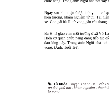
chức năng. Trong ảnh: Ngôi nhà nơi xảy 
Ngay sau khi nhận được thông tin, cơ q
hiện trường, khám nghiệm tử thi. Tại hiệ
xe. Con gái bà H. tử vong gần cầu thang.
Bà H. là giáo viên một trường ở xã Võ La
Hiện cơ quan chức năng đang tiếp tục đi
đau lòng này. Trong ảnh: Ngôi nhà nơi 
vong. (Ảnh: Tuổi Trẻ).
Từ khóa:
Huyện Thanh Ba
,
Vết T
an tỉnh phú thọ
,
khám nghiệm
,
thanh 
tử vong