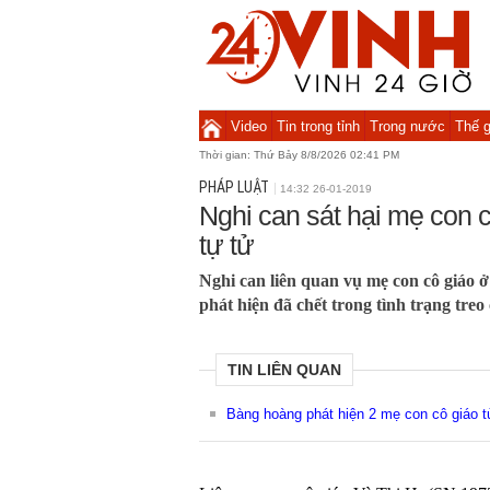
Video
Tin trong tỉnh
Trong nước
Thế g
Thời gian:
Thứ Bảy 8/8/2026 02:41 PM
PHÁP LUẬT
14:32 26-01-2019
Nghi can sát hại mẹ con 
tự tử
Nghi can liên quan vụ mẹ con cô giáo 
phát hiện đã chết trong tình trạng treo 
TIN LIÊN QUAN
Bàng hoàng phát hiện 2 mẹ con cô giáo t