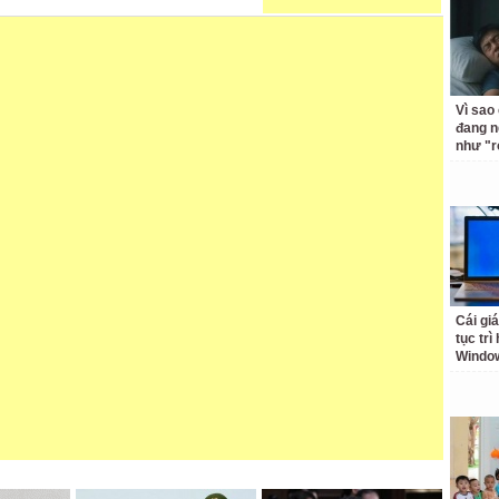
Vì sao
đang n
như "r
Cái giá
tục trì
Windo