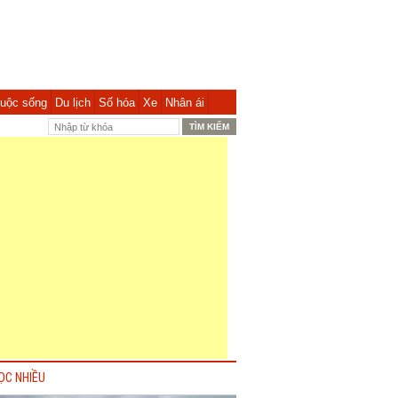
uộc sống
Du lịch
Số hóa
Xe
Nhân ái
ỌC NHIỀU