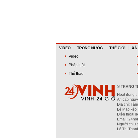
VIDEO
TRONG NƯỚC
THẾ GIỚI
XÃ
Video
Pháp luật
Thể thao
®
TRANG TH
Hoạt động t
An cấp ngày
Địa chỉ: Tầ
Lê Mao kéo 
Điện thoại l
Email: 24ho
Người chịu 
Lê Thị Than