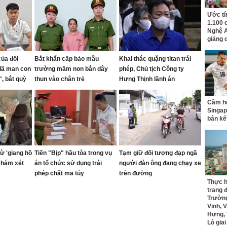
Ước tí
1.100 
Nghệ A
giảng 
của đối
Bắt khẩn cấp bảo mẫu
Khai thác quặng titan trái
dã man con
trường mầm non bắn dây
phép, Chủ tịch Công ty
, bắt quỳ
thun vào chân trẻ
Hưng Thịnh lãnh án
g
Cầm hò
Singap
bán kế
ừ 'giang hồ
Tiến "Bịp" hầu tòa trong vụ
Tạm giữ đối tượng đạp ngã
khám xét
án tổ chức sử dụng trái
người đàn ông đang chạy xe
phép chất ma túy
trên đường
Thực h
trang 
Trường
Vinh, V
Hưng, 
Lò gia