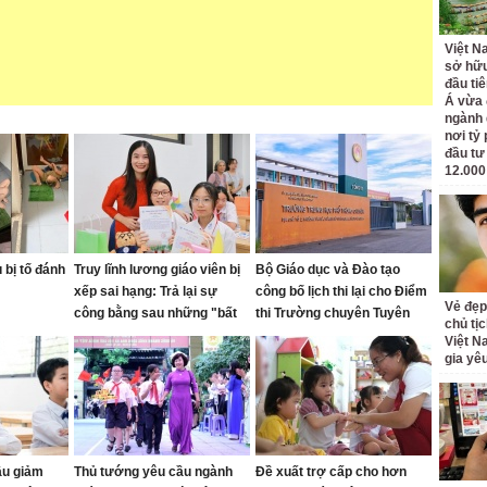
Việt N
sở hữu
đầu ti
Á vừa
ngành d
nơi tỷ
đầu tư
12.000
bị tố đánh
Truy lĩnh lương giáo viên bị
Bộ Giáo dục và Đào tạo
xếp sai hạng: Trả lại sự
công bố lịch thi lại cho Điểm
Vẻ đẹp
công bằng sau những "bất
thi Trường chuyên Tuyên
chủ tị
cập"
Quang
Việt N
gia yê
ầu giảm
Thủ tướng yêu cầu ngành
Đề xuất trợ cấp cho hơn