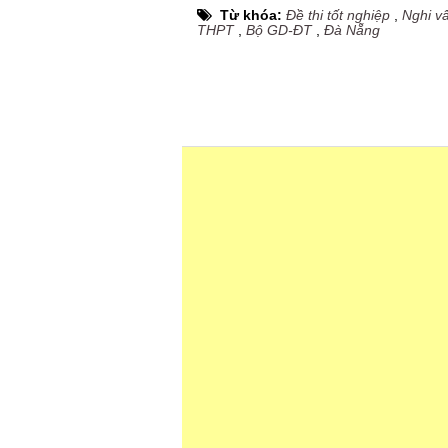
Từ khóa:
Đề thi tốt nghiệp
,
Nghi vấ
THPT
,
Bộ GD-ĐT
,
Đà Nẵng