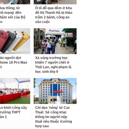
oa Hồng, từ
Ô tô đỗ qua đêm ở khu
 hồ mạng' đến
đô thị Thanh Hà bị tháo
hám xét của Bộ
trộm 2 bánh, công an
an
vào cuộc
tin người đợi
Xả súng trường học
hone 18 Pro Max
khiến 7 người chết ở
ết
Thái Lan, nghi phạm là
học sinh lớp 9
n khởi công xây
Chỉ đạo 'nóng' từ Cục
Trường THPT
Thuế: Sẽ công khai
àn 1
thông tin người nộp
thuế nếu thuộc trường
hợp sau