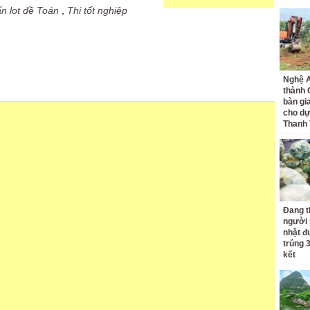
n lot đề Toán
,
Thi tốt nghiệp
Nghệ A
thành
bàn gi
cho dự
Thanh
Đang t
người 
nhặt đ
trúng 
kết