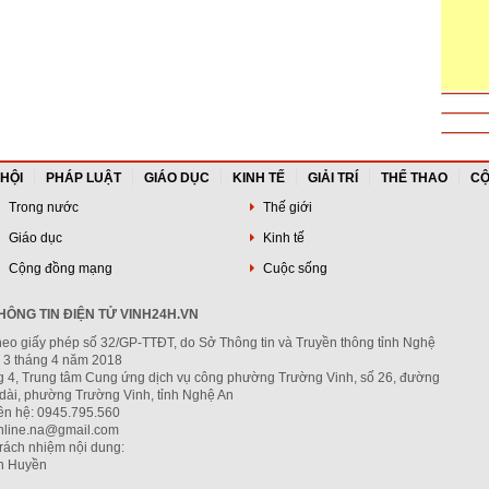
 HỘI
PHÁP LUẬT
GIÁO DỤC
KINH TẾ
GIẢI TRÍ
THỂ THAO
CỘ
Trong nước
Thế giới
Giáo dục
Kinh tế
Cộng đồng mạng
Cuộc sống
ÔNG TIN ĐIỆN TỬ VINH24H.VN
heo giấy phép số 32/GP-TTĐT, do Sở Thông tin và Truyền thông tỉnh Nghệ
 3 tháng 4 năm 2018
ng 4, Trung tâm Cung ứng dịch vụ công phường Trường Vinh, số 26, đường
dài, phường Trường Vinh, tỉnh Nghệ An
iên hệ: 0945.795.560
nline.na@gmail.com
trách nhiệm nội dung:
h Huyền