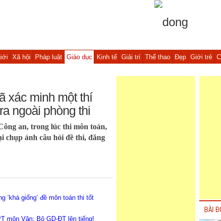
iới
Xã hội
Pháp luật
Giáo dục
Kinh tế
Giải trí
Thể thao
Đẹp
Giới trẻ
C
Đã xác minh một thí
a ngoài phòng thi
ông an, trong lúc thi môn toán,
ại chụp ảnh câu hỏi đề thi, đăng
g ‘khá giống’ đề môn toán thi tốt
BÀI Đ
HPT môn Văn: Bộ GD-ĐT lên tiếng!