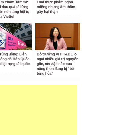
iểm chạm Tammi:
Loại thực phẩm ngon
i đau quá tải ứng
miệng nhưng âm thầm
ới nền tảng hội tụ
gây hại thận
a Viettel
 rúng động: Liên
Bộ trưởng VHTT&DL lo
Bóng đá Hàn Quốc
ngại nhiều giá trị nguyên
ối lộ trọng tài quốc
gốc, nét đặc sắc của
nông thôn đang bị "bê
tông hóa"