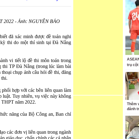
 THPT 2022 - Ảnh: NGUYÊN BẢO
biết đã xác minh được đề toán nghi
a kỳ thi do một thí sinh tại Đà Nẵng
ASEAN 
nh vi tiết lộ đề thi môn toán trong
trụ cộ
ng thi TP Đà Nẵng (trong lúc làm bài
n thoại chụp ảnh câu hỏi đề thi, đăng
thi.
phối hợp với các bên liên quan làm
p luật. Tuy nhiên, vụ việc này không
iệp THPT năm 2022.
Thêm v
đánh t
 chức năng của Bộ Công an, Ban chỉ
ạo các đơn vị liên quan trong ngành
áp giáo dục, chấn chỉnh các cá nhân