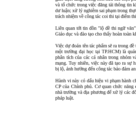
và tổ chức trong việc đăng tải thông tin
dư luận; xử lý nghiêm sai phạm trong thự
trách nhiệm về công tác coi thi tại điểm th
Liên quan tới tin đồn "lộ đề thi ngữ vă
Giáo dục và đào tạo cho thấy hoàn toàn k
Việc dự đoán tên tác phẩm sẽ ra trong đề 
một trường đại học tại TP.HCM) là quản
phân tích của các cá nhân trong nhóm v
mạng. Tuy nhiên, việc này đã tạo ra sự h
bị lộ, ảnh hưởng đến công tác bảo đảm an 
Hành vi này có dấu hiệu vi phạm hành c
CP của Chính phủ. Cơ quan chức năng 
nhà trường và địa phương để xử lý các đố
pháp luật.