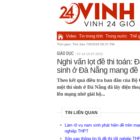
Video
Tin trong tỉnh
Trong nước
Thế g
Thời gian:
Thứ Sáu 7/8/2026 06:37 PM
GIÁO DỤC
07:14 15-07-2022
Nghi vấn lọt đề thi toán: 
sinh ở Đà Nẵng mang đề r
Theo kết quả điều tra ban đầu của Bộ C
một thí sinh ở Đà Nẵng đã lấy điện tho
lên mạng nhờ giải hộ...
TIN LIÊN QUAN
Làm rõ vụ nam sinh phát hiện đề trên mạn
nghiệp THPT
Xôn xao thông tin lộ đề thi tốt nghiệp T