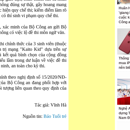
 không đúng sự thật, gây hoang mang
Huấn H
c hiện quy chế thi; kiểm điểm làm rõ
'giang
i có thí sinh vi phạm quy chế thi.
cuộc k
Công 
n", xác minh của Bộ Công an gửi Bộ
hông có việc lộ đề thi môn ngữ văn.
thi chính thức của 3 sinh viên (thuộc
 trị mạng "Kaito Kid" dựa trên sự
à kết quả bình chọn của cộng đồng
Thông 
iểu lầm trong dư luận về việc đề thi
mua iP
ninh, an toàn cho kỳ thi.
nên bi
hính theo nghị định số 15/2020/NĐ-
của Bộ Công an đang phối hợp với
i tượng liên quan theo quy định của
Tác giả: Vĩnh Hà
Nghệ A
dựng 
Nguồn tin:
Báo Tuổi trẻ
Nam Đ