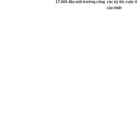
17.000 đầu mối trường công
các kỳ thi, cuộc 
cần thiết