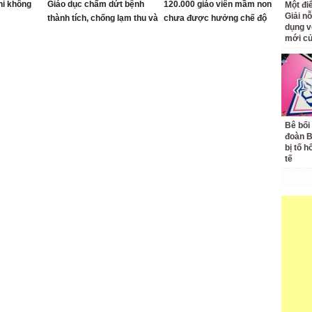
thi không
Giáo dục chấm dứt bệnh
120.000 giáo viên mầm non
Một đ
Giải nỗ
thành tích, chống lạm thu và
chưa được hưởng chế độ
dụng v
siết kỷ cương trường học
mới củ
Bê bối
đoàn 
bị tố h
tế