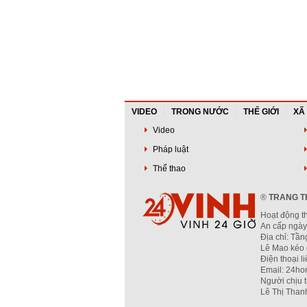
VIDEO
TRONG NƯỚC
THẾ GIỚI
XÃ
Video
Pháp luật
Thể thao
®
TRANG TH
Hoạt động t
An cấp ngày
Địa chỉ: Tầ
Lê Mao kéo 
Điện thoại l
Email: 24ho
Người chịu 
Lê Thị Than