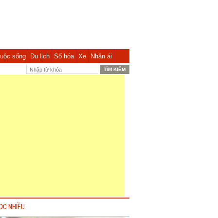
uộc sống
Du lịch
Số hóa
Xe
Nhân ái
ỌC NHIỀU