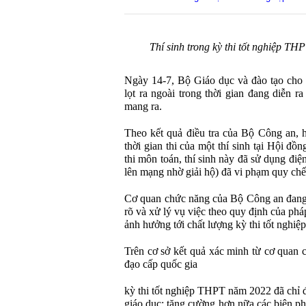
Thí sinh trong kỳ thi tốt nghiệp
Ngày 14-7, Bộ Giáo dục và đào tạo cho 
lọt ra ngoài trong thời gian đang diễn r
mang ra.
Theo kết quả điều tra của Bộ Công an, hà
thời gian thi của một thí sinh tại Hội đồ
thi môn toán, thí sinh này đã sử dụng điệ
lên mạng nhờ giải hộ) đã vi phạm quy chế 
Cơ quan chức năng của Bộ Công an đang 
rõ và xử lý vụ việc theo quy định của phá
ảnh hưởng tới chất lượng kỳ thi tốt ngh
Trên cơ sở kết quả xác minh từ cơ quan
đạo cấp quốc gia
kỳ thi tốt nghiệp THPT năm 2022 đã chỉ đ
giáo dục: tăng cường hơn nữa các biện ph