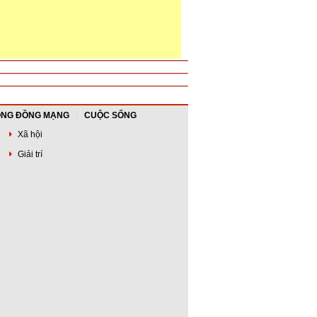
NG ĐỒNG MẠNG
CUỘC SỐNG
Xã hội
Giải trí