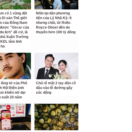
am có 1 vùng đất
Nhìn lại dàn phương
 Di sản Thế giới
tiện của Lý Nhã Kỳ: Ít
ên của Đông Nam
nhưng chất, từ Rolls-
 được "Oscar của
Royce Ghost đến du
u lịch" đề cử, là
thuyền hơn 100 tỷ đồng
 phú Xuân Trường
 KDL tâm linh
 ha
 lãng tử của Phó
Chú rể mất 2 tay đón cô
ch Hội Điện ảnh
dâu vào lễ đường gây
am khiến nữ đại
xúc động
u suốt 20 năm