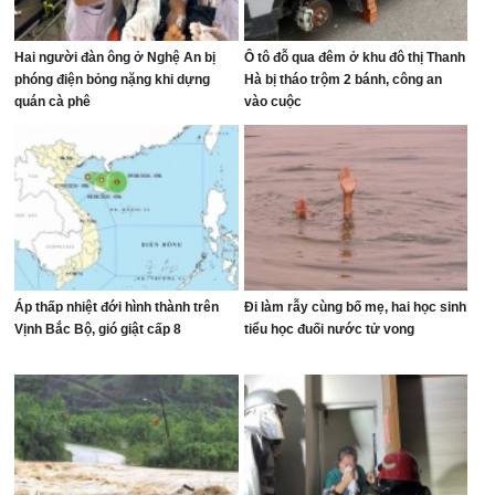
Hai người đàn ông ở Nghệ An bị
Ô tô đỗ qua đêm ở khu đô thị Thanh
phóng điện bỏng nặng khi dựng
Hà bị tháo trộm 2 bánh, công an
quán cà phê
vào cuộc
Áp thấp nhiệt đới hình thành trên
Đi làm rẫy cùng bố mẹ, hai học sinh
Vịnh Bắc Bộ, gió giật cấp 8
tiểu học đuối nước tử vong