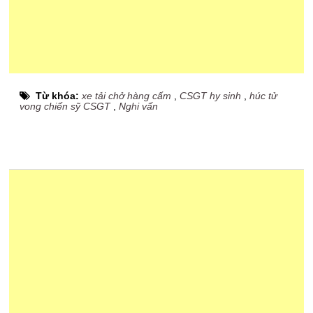
Từ khóa:
xe tải chở hàng cấm
,
CSGT hy sinh
,
húc tử
vong chiến sỹ CSGT
,
Nghi vấn