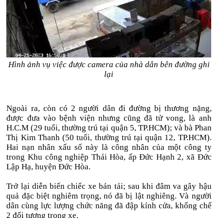
Hình ảnh vụ việc được camera của nhà dân bên đường ghi
lại
Ngoài ra, còn có 2 người dân đi đường bị thương nặng,
được đưa vào bệnh viện nhưng cũng đã tử vong, là anh
H.C.M (29 tuổi, thường trú tại quận 5, TP.HCM); và bà Phan
Thị Kim Thanh (50 tuổi, thường trú tại quận 12, TP.HCM).
Hai nạn nhân xấu số này là công nhân của một công ty
trong Khu công nghiệp Thái Hòa, ấp Đức Hạnh 2, xã Đức
Lập Hạ, huyện Đức Hòa.
Trở lại diễn biến chiếc xe bán tải; sau khi đâm va gây hậu
quả đặc biệt nghiêm trọng, nó đã bị lật nghiêng. Và người
dân cùng lực lượng chức năng đã đập kính cửa, khống chế
2 đối tượng trong xe.