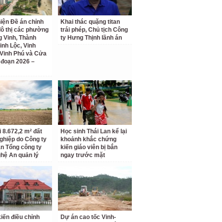
iện Đề án chỉnh
Khai thác quặng titan
đô thị các phường
trái phép, Chủ tịch Công
 Vinh, Thành
ty Hưng Thịnh lãnh án
inh Lộc, Vinh
Vinh Phú và Cửa
i đoạn 2026 –
i 8.672,2 m² đất
Học sinh Thái Lan kể lại
ghiệp do Công ty
khoảnh khắc chứng
n Tổng công ty
kiến giáo viên bị bắn
hệ An quản lý
ngay trước mặt
kiến điều chỉnh
Dự án cao tốc Vinh-