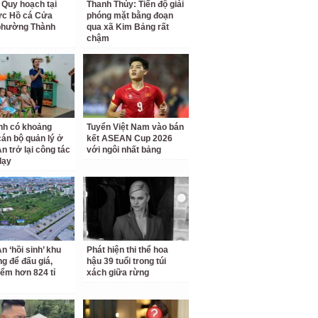
 Quy hoạch tại
Thanh Thủy: Tiến độ giải
ực Hồ cá Cửa
phóng mặt bằng đoạn
phường Thành
qua xã Kim Bảng rất
chậm
nh có khoảng
Tuyển Việt Nam vào bán
cán bộ quản lý ở
kết ASEAN Cup 2026
n trở lại công tác
với ngôi nhất bảng
dạy
n ‘hồi sinh’ khu
Phát hiện thi thể hoa
ng để đấu giá,
hậu 39 tuổi trong túi
iểm hơn 824 tỉ
xách giữa rừng