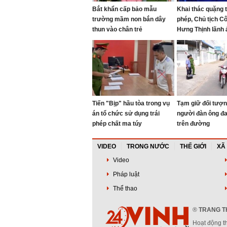
Bắt khẩn cấp bảo mẫu
Khai thác quặng ti
trường mầm non bắn dây
phép, Chủ tịch Cô
thun vào chân trẻ
Hưng Thịnh lãnh 
Tiến "Bịp" hầu tòa trong vụ
Tạm giữ đối tượn
án tổ chức sử dụng trái
người đàn ông đ
phép chất ma túy
trên đường
VIDEO
TRONG NƯỚC
THẾ GIỚI
XÃ
Video
Pháp luật
Thể thao
®
TRANG TH
Hoạt động t