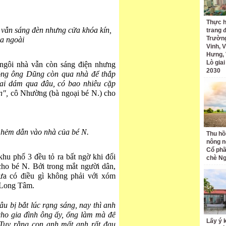
Thực h
 vẫn sáng đèn nhưng cửa khóa kín,
trang 
Trường
ra ngoài
Vinh, V
Hưng, 
Lò gia
 ngôi nhà vẫn còn sáng điện nhưng
2030
ồng ông Dũng còn qua nhà để thắp
ai dám qua đâu, có bao nhiêu cặp
n",
cô Nhường (bà ngoại bé N.) cho
hẻm dẫn vào nhà của bé N.
Thu hồ
nông n
Cổ phầ
hu phố 3 đều tỏ ra bất ngờ khi đối
chè Ng
cho bé N. Bởi trong mắt người dân,
hưa có điều gì không phải với xóm
 Long Tâm.
u bị bắt lúc rạng sáng, nay thì anh
cho gia đình ông ấy, ổng làm mà để
Lấy ý 
 Tuy rằng con anh mất anh rất đau