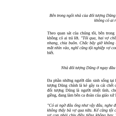
Bên trong ngôi nhà của đối tượng Dũng
không có ai 
Theo quan sát của chúng tôi, bên trong
không có ai trả lời.
"Tối qua, hai vợ ch
nhang, chia buồn. Chắc bây giờ không 
mắt nhìn vào, nghĩ cũng tội nghiệp vợ co
biết.
Nhà đối tượng Dũng ở ngay đầu 
Đa phần những người dân sinh sống tại k
tượng Dũng chính là kẻ gây ra cái chết 
đối tượng Dũng là người nhiệt tình, c
giềng, đang làm bên ca đoàn của giáo xứ
"Có ai ngờ đâu ổng như vậy đâu, nghe đâ
không thấy bà vợ qua nữa. Kể cũng tội 
vợ con phải chịu điều tiếng không hay.