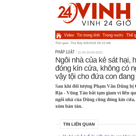
Video
Tin trong tỉnh
Trong nước
Thế g
Thời gian:
Thứ Bảy 8/8/2026 06:22 AM
PHÁP LUẬT
11:29 20-04-2021
Ngôi nhà của kẻ sát hại, 
đóng kín cửa, không có n
vậy tội cho đứa con đang 
Sau khi đối tượng Phạm Văn Dũng bị
Rịa - Vũng Tàu bắt tạm giam vì liên qua
ngôi nhà của Dũng cũng đóng kín cửa, 
xóm bàn tán.
TIN LIÊN QUAN