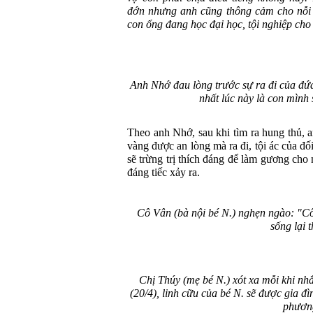
đớn nhưng anh cũng thông cảm cho nỗi
con ổng đang học đại học, tội nghiệp cho
Anh Nhớ đau lòng trước sự ra đi của đứ
nhất lúc này là con mình
Theo anh Nhớ, sau khi tìm ra hung thủ, 
vàng được an lòng mà ra đi, tội ác của đố
sẽ trừng trị thích đáng để làm gương cho
đáng tiếc xảy ra.
Cô Vân (bà nội bé N.) nghẹn ngào: "C
sống lại t
Chị Thúy (mẹ bé N.) xót xa mỗi khi nh
(20/4), linh cữu của bé N. sẽ được gia đì
phươn