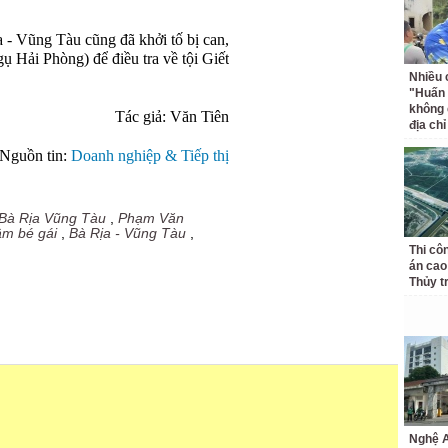
- Vũng Tàu cũng đã khởi tố bị can,
 Hải Phòng) để điều tra về tội Giết
Nhiều 
"Huấn
không 
Tác giả: Văn Tiên
địa ch
Nguồn tin:
Doanh nghiệp & Tiếp thị
 Bà Rịa Vũng Tàu
,
Phạm Văn
âm bé gái
,
Bà Rịa - Vũng Tàu
,
Thi cô
án cao
Thủy t
Nghệ A