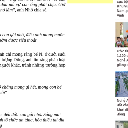
cục bộ
 đau mà vợ con ổng phải chịu.
Giờ
Khu v
 nó lắm",
anh Nhớ chia sẻ.
Nam, 
Vinh
a con gái nhỏ, điều anh mong muốn
 sớm được siêu thoát
Ước tí
anh chỉ mong rằng bé N. ở dưới suối
1.100 
i tượng Dũng, anh tin rằng pháp luật
Nghệ A
 người khác, tránh những trường hợp
giảng 
ô chẳng mong gì hết, mong con bé
hôi"
Nghệ A
đất và
khởi đ
ắc đến đứa con gái nhỏ. Sáng mai
đồng
nh tổ chức an táng, hỏa thiêu tại địa
g