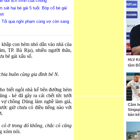
an dối lịch trình của chồng
 sát hại bé gái 5 tuổi: Bóp cổ bé gái
dục
t: Tối qua nghi phạm cùng vợ còn sang
m khắp con hẻm nhỏ dẫn vào nhà của
, TP. Bà Rịa), nhiều người thân,
ưa bé gái xấu số.
HLV Ki
tầm Đ
chia buồn cùng gia đình bé N.
cho biết ngôi nhà kế bên đường hẻm
g - kẻ đã gây ra cái chết tức tưởi
 vợ chồng Dũng làm nghề làm giá,
Cầm hò
rước giờ chưa có điều tiếng nào với
Singap
i.
bán kế
 có ở trong đó không, chắc có cũng
g xóm nói.