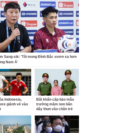
m Sang-sik: 'Tôi mong Đình Bắc vươn xa hơn
ông Nam Á'
a Indonesia,
Bắt khẩn cấp bảo mẫu
ore giành vé vào
trường mầm non bắn
t
dây thun vào chân trẻ