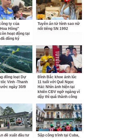
công ty của
Tuyên án tử hình sao nữ
 Hoa Hồng"
nổi tiếng SN 1992
còn hoạt động tại
ỉ đã đăng ký
ng đồng loạt Dự
Đình Bắc khoe ảnh lúc
 tốc Vinh -Thanh
11 tuổi với Quế Ngọc
rước ngày 30/9
Hải: Nhìn ảnh hiện tại
khiến CĐV ngỡ ngàng vì
dậy thì quá thành công
n đề xuất đầu tư
Sập công trình tại Cuba,