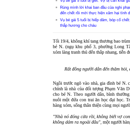
Vụ bé gái 5 tuổi bị giết: Vợ bị can khai gi
Rùng mình lời khai ban đầu của nghi phạm
đến chết rồi mới thực hiện xâm hại tình 
Vụ bé gái 5 tuổi bị hiếp dâm, bóp cổ chế
thắp hương cho cháu
Tối 19/4, không khí tang thương bao trù
bé N. (ngụ khu phố 3, phường Long Tâm
xóm làng tranh thủ đến thắp nhang, tiễn đ
Rất đông người dân đến thăm hỏi, 
Ngồi trước ngõ vào nhà, gia đình bé N. 
chính là nhà của đối tượng Phạm Văn Dũn
cho bé N. Theo người dân, bình thường
nuôi một đứa con trai ăn học đại học. T
hàng xóm, sống thân thiện cùng mọi ngườ
"Nhà nó đóng cửa rồi, không biết vợ con
không dám ra ngoài đâu",
một người hàn