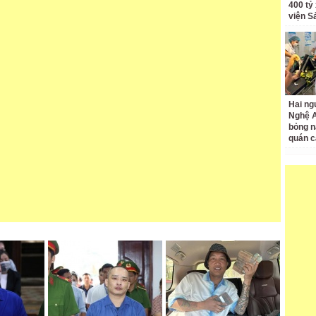
400 tỷ
viện S
Hai ng
Nghệ A
bỏng n
quán c