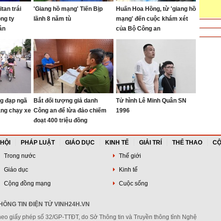
tan trái
'Giang hồ mạng' Tiến Bịp
Huấn Hoa Hồng, từ 'giang hồ
ng ty
lãnh 8 năm tù
mạng' đến cuộc khám xét
án
của Bộ Công an
g đạp ngã
Bắt đối tượng giả danh
Tử hình Lê Minh Quân SN
ang chạy xe
Công an để lừa đảo chiếm
1996
đoạt 400 triệu đồng
 HỘI
PHÁP LUẬT
GIÁO DỤC
KINH TẾ
GIẢI TRÍ
THỂ THAO
CỘ
Trong nước
Thế giới
Giáo dục
Kinh tế
Cộng đồng mạng
Cuộc sống
ÔNG TIN ĐIỆN TỬ VINH24H.VN
heo giấy phép số 32/GP-TTĐT, do Sở Thông tin và Truyền thông tỉnh Nghệ