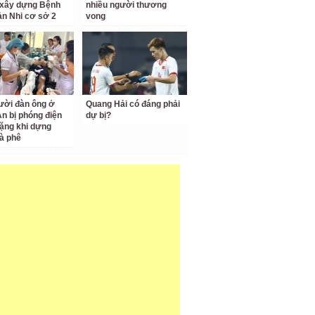
 xây dựng Bệnh
nhiều người thương
ản Nhi cơ sở 2
vong
ười đàn ông ở
Quang Hải có đáng phải
n bị phóng điện
dự bị?
ặng khi dựng
à phê