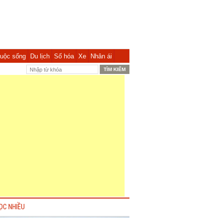
uộc sống
Du lịch
Số hóa
Xe
Nhân ái
ỌC NHIỀU