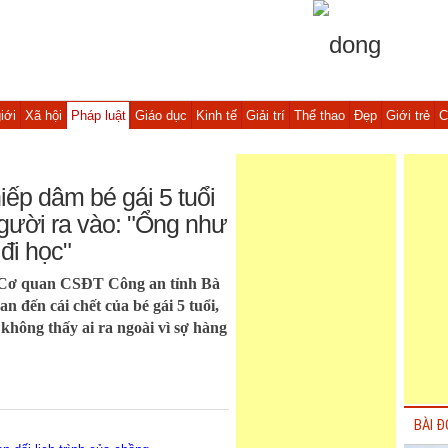
iới
Xã hội
Pháp luật
Giáo dục
Kinh tế
Giải trí
Thể thao
Đẹp
Giới trẻ
C
hiếp dâm bé gái 5 tuổi
gười ra vào: "Ổng như
đi học"
 Cơ quan CSĐT Công an tỉnh Bà
n đến cái chết của bé gái 5 tuổi,
không thấy ai ra ngoài vì sợ hàng
BÀI Đ