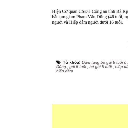
Hiện Cơ quan CSĐT Công an tỉnh Bà Rịa 
bắt tạm giam Phạm Văn Dũng (46 tuổi, ngụ
người và Hiếp dâm người dưới 16 tuổi.
Từ khóa:
Đám tang bé gái 5 tuổi ở
Dũng
,
gái 5 tuổi
,
bé gái 5 tuổi
,
hiếp d
hiếp dâm