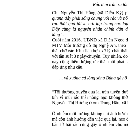
Rác thải tràn ra lò
Chị Nguyễn Thị Hằng (xã Diễn Kỷ) p
quanh đây phải sống chung với rác và nỗ
rác thải quá tải là nơi tập trung các l
Đây cũng là nguyên nhân
chính dẫn đ
lắng”
.
Cuối năm 2016, UBND xã Diễn Ngọc đ
MTV Môi trường đô thị Nghệ An, theo đó
thải chở vào Khu liên hợp xử lý chất th
với tần suất 3 ngày/chuyến. Tuy nhiên, d
nay cộng thêm lượng rác thải mới phát 
đáp ứng nhu cầu.
... và xuống cả lòng sông Bùng gây 
“Tôi thường xuyên qua lại trên tuyến đườ
kín vì mùi rác thải nồng nặc không thở
Nguyễn Thị Hương (xóm Trung Hậu, xã 
Ô nhiễm môi trường không chỉ ảnh hưởng
mà còn ảnh hưởng đến việc qua lại, neo 
bẩn từ bãi rác cũng gây ô nhiễm cho m