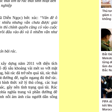
 thải lớn từ rác thải sinh hoạt đến
g nghiệp
Thủ tư
giảm cá
ã Diễn Ngọc) bức xúc:
“Vấn đề ô
không 
t nhiều nhưng vẫn chưa được giải
rên thì chính quyền cũng có vào cuộc
 rồi đâu vào đó và ô nhiễm vẫn như
ín bãi rác.
Bắt Gi
Mekolo
từng đ
 xây dựng năm 2011 với diện tích
làm đư
ó độ sâu khoảng vài mét so với mặt
Bắc N
 bãi rác đã trở nên quá tải, rác thải
t đường đê, ngổn ngang đủ thứ rác.
 hình thức xử lý thủ công, các loại
c, gây nên tình trạng quá tải. Rác
 phía nghĩa trang và phần đường đê
ành nỗi ám ảnh của người dân sống
FIFA d
kết Wo
Moroc