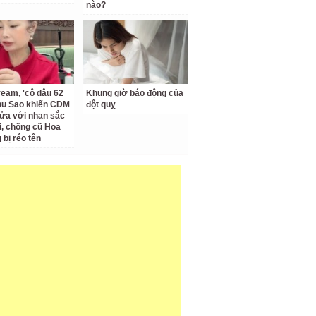
nào?
ream, 'cô dâu 62
Khung giờ báo động của
Thu Sao khiến CDM
đột quỵ
ửa với nhan sắc
ại, chồng cũ Hoa
bị réo tên