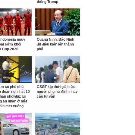
thống Trump
Indonesia nguy
Quảng Ninh, Bắc Ninh
loại sớm khỏi
đủ điều kiện lên thành
 Cup 2026
phố
am có phó chủ
CSGT kịp thời giải cứu
p đoàn nghỉ hát 10
người phụ nữ định nhảy
hán showbiz lui
cầu tự vẫn
g an nhàn ở biệt
hìn mét vuông