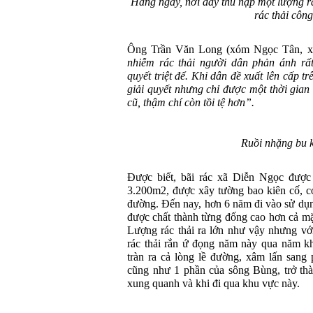
Hàng ngày, nơi đây thu nạp một lượng rác
rác thải côn
Ông Trần Văn Long (xóm Ngọc Tân, x
nhiễm rác thải người dân phản ánh rấ
quyết triệt để. Khi dân đề xuất lên cấp t
giải quyết nhưng chỉ được một thời gian
cũ, thậm chí còn tồi tệ hơn”.
Ruồi nhặng bu k
Được biết, bãi rác xã Diễn Ngọc được
3.200m2, được xây tường bao kiên cố, c
đường. Đến nay, hơn 6 năm đi vào sử dụng,
được chất thành từng đống cao hơn cả mặ
Lượng rác thải ra lớn như vậy nhưng với
rác thải rắn ứ đọng năm này qua năm khá
tràn ra cả lòng lề đường, xâm lấn sang
cũng như 1 phần của sông Bùng, trở th
xung quanh và khi đi qua khu vực này.