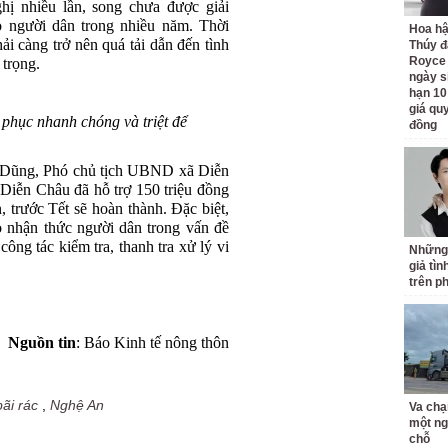
hị nhiều lần, song chưa được giải
 người dân trong nhiều năm. Thời
Hoa h
ải càng trở nên quá tải dẫn đến tình
Thúy đ
Royce
 trọng.
ngày s
hạn 10
giá quy
 phục nhanh chóng và triệt để
đồng
n Dũng, Phó chủ tịch UBND xã Diễn
iễn Châu đã hỗ trợ 150 triệu đồng
, trước Tết sẽ hoàn thành. Đặc biệt,
o nhận thức người dân trong vấn đề
ông tác kiểm tra, thanh tra xử lý vi
Những
giả tìn
trên p
Nguồn tin
: Báo Kinh tế nông thôn
bãi rác
,
Nghệ An
Va chạ
một ng
chỗ