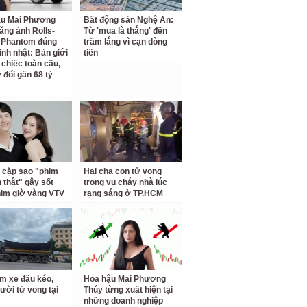
ậu Mai Phương
Bất động sản Nghệ An:
ăng ảnh Rolls-
Từ 'mua là thắng' đến
 Phantom đúng
trầm lắng vì cạn dòng
inh nhật: Bản giới
tiền
 chiếc toàn cầu,
 đổi gần 68 tỷ
 cặp sao "phim
Hai cha con tử vong
h thật" gây sốt
trong vụ cháy nhà lúc
him giờ vàng VTV
rạng sáng ở TP.HCM
m xe đầu kéo,
Hoa hậu Mai Phương
ười tử vong tại
Thúy từng xuất hiện tại
những doanh nghiệp