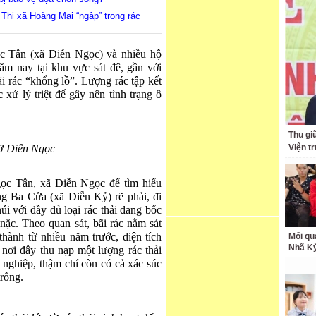
 Thị xã Hoàng Mai “ngập” trong rác
 Tân (xã Diễn Ngọc) và nhiều hộ
m nay tại khu vực sát đê, gần với
i rác “khổng lồ”. Lượng rác tập kết
ử lý triệt để gây nên tình trạng ô
Thu giữ
 ở Diễn Ngọc
Viện t
gọc Tân, xã Diễn Ngọc để tìm hiểu
g Ba Cửa (xã Diễn Kỷ) rẽ phải, đi
i với đầy đủ loại rác thải đang bốc
nặc. Theo quan sát, bãi rác nằm sát
hành từ nhiều năm trước, diện tích
Mối qu
Nhã K
nơi đây thu nạp một lượng rác thải
ng nghiệp, thậm chí còn có cả xác súc
trống.