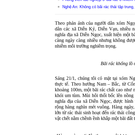
Nghệ An: Không có bãi rác thải tập trung,
Theo phản ánh của người dân xóm Ngọc
dân các xã Diễn Kỷ, Diễn Vạn, nhiều nă
nghĩa địa xã Diễn Ngọc, xuất hiện một bã
càng ngày càng nhiều nhưng không được x
nhiễm môi trường nghiêm trọng.
Bãi rác khổng lồ
Sáng 21/1, chúng tôi có mặt tại xóm N
thực tế. Theo hướng Nam – Bắc, từ Cốn
khoảng 100m, một bãi rác chất cao như nú
khói um tùm. Mùi hôi thối bốc lên nồng 
nghĩa địa của xã Diễn Ngọc, được hình t
rộng hàng nghìn mét vuông. Hàng ngày, 
lớn từ rác thải sinh hoạt đến rác thải cô
vật chết nằm chềnh ềnh khắp một bãi đất 