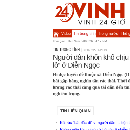
Video
Tin trong tỉnh
Trong nước
Thế g
Thời gian:
Thứ Năm 6/8/2026 04:17 PM
TIN TRONG TỈNH
08:09 22-01-2019
Người dân khốn khổ chịu 
lồ” ở Diễn Ngọc
Đi dọc tuyến đê thuộc xã Diễn Ngọc (D
bắt gặp hàng nghìn tấn rác thải. Thời
lượng rác thải càng quá tải dẫn đến tì
nghiêm trọng.
TIN LIÊN QUAN
Bãi rác “bất đắc dĩ” vì người dân … tiện 
Phóng viên tác nghiệp ở bãi rác ô nhiễm