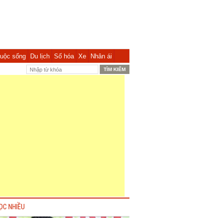
uộc sống
Du lịch
Số hóa
Xe
Nhân ái
ỌC NHIỀU