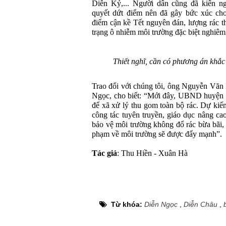
Diễn Kỷ,... Người dân cũng đã kiến ng
quyết dứt điểm nên đã gây bức xúc cho
điểm cận kề Tết nguyên đán, lượng rác th
trạng ô nhiễm môi trường đặc biệt nghiêm
Thiết nghĩ, cần có phương án khắc
Trao đổi với chúng tôi, ông Nguyễn Vă
Ngọc, cho biết: “Mới đây, UBND huyện D
để xã xử lý thu gom toàn bộ rác. Dự kiến
công tác tuyên truyền, giáo dục nâng ca
bảo vệ môi trường không đổ rác bừa bãi, c
phạm về môi trường sẽ được đẩy mạnh”.
Tác giả
: Thu Hiền - Xuân Hà
Từ khóa:
Diễn Ngọc
,
Diễn Châu
,