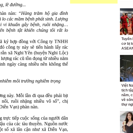
ng, lề đường...
hàn nàn:
“Hàng trăm hộ gia đình
i lo các mầm bệnh phát sinh. Lượng
oại vi khuẩn gây bệnh, ruồi nhặng…
ến bệnh tật
khiến chúng tôi rất lo
Tuyển 
ã ký hợp đồng với Công ty TNHH
cơ bị 
 công ty này sẽ tiến hành lấy rác
ASEAN
ải rắn xã Nghi Yên (huyện Nghi Lộc)
o lượng rác cũ tồn đọng từ nhiều năm
sinh ngày càng nhiều nên không thể
ô nhiễm môi trường nghiêm trọng
Việt N
tịch tậ
ng này. Mỗi lần đi qua đều phải bịt
năm, c
về sốn
 nổi, ruồi nhặng nhiều vô số”, chị
thự ng
Diễn Vạn) phàn nàn.
 trực tiếp cuộc sống của người dân
đậu của các tàu thuyền. Nguồn nước
ột số xã lân cận như xã Diễn Vạn,