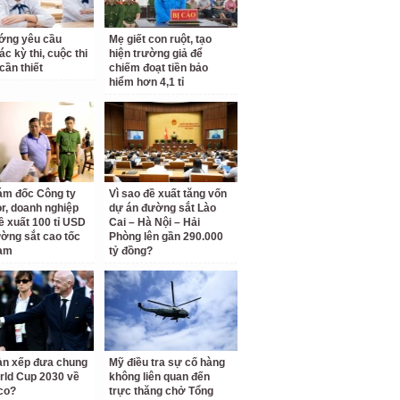
ớng yêu cầu
Mẹ giết con ruột, tạo
c kỳ thi, cuộc thi
hiện trường giả để
cần thiết
chiếm đoạt tiền bảo
hiểm hơn 4,1 tỉ
ám đốc Công ty
Vì sao đề xuất tăng vốn
r, doanh nghiệp
dự án đường sắt Lào
ề xuất 100 tỉ USD
Cai – Hà Nội – Hải
ờng sắt cao tốc
Phòng lên gần 290.000
am
tỷ đồng?
àn xếp đưa chung
Mỹ điều tra sự cố hàng
rld Cup 2030 về
không liên quan đến
co?
trực thăng chở Tổng