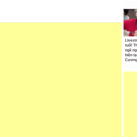
Livest
tuổi' 
ngã ng
hiện t
Cương 