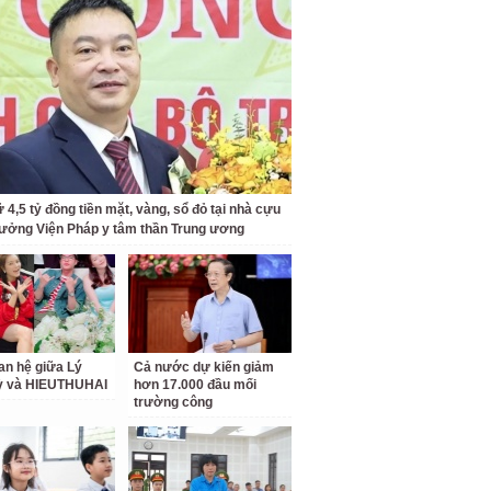
 4,5 tỷ đồng tiền mặt, vàng, sổ đỏ tại nhà cựu
rưởng Viện Pháp y tâm thần Trung ương
an hệ giữa Lý
Cả nước dự kiến giảm
ỳ và HIEUTHUHAI
hơn 17.000 đầu mối
trường công