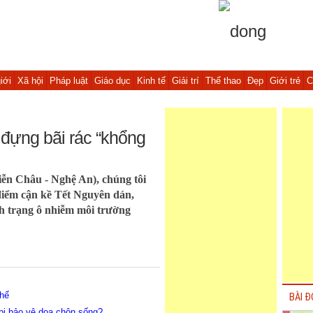
iới
Xã hội
Pháp luật
Giáo dục
Kinh tế
Giải trí
Thể thao
Đẹp
Giới trẻ
C
đựng bãi rác “khổng
iễn Châu - Nghệ An), chúng tôi
 điểm cận kề Tết Nguyên dán,
nh trạng ô nhiễm môi trường
thể
BÀI Đ
 bị bảo vệ dọa chôn sống?