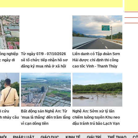
ông nghiệp
Từ ngày 07/9 - 07/10/2026
Liên danh có Tập đoàn Sơn
c ngày di
sẽ tổ chức tiếp nhận hồ sơ
Hải được chỉ định thi công
đăng ký mua nhà ở xã hội
cao tốc Vinh - Thanh Thủy
tại Khu nhà ở Mỹ Thượng,
phường Vinh Lộc
i cứu
Bất động sản Nghệ An: Từ
Nghệ An: Sớm xử lý lấn
h nhảy cầu
'mua là thắng' đến trầm lắng
chiếm luồng tuyến Khu neo
vì cạn dòng tiền
đậu tránh trú bão Lạch Vạn
 HỘI
PHÁP LUẬT
GIÁO DỤC
KINH TẾ
GIẢI TRÍ
THỂ THAO
CỘ