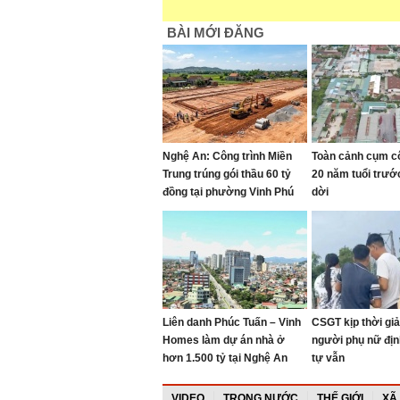
BÀI MỚI ĐĂNG
Nghệ An: Công trình Miền
Toàn cảnh cụm c
Trung trúng gói thầu 60 tỷ
20 năm tuổi trướ
đồng tại phường Vinh Phú
dời
Liên danh Phúc Tuấn – Vinh
CSGT kịp thời giả
Homes làm dự án nhà ở
người phụ nữ địn
hơn 1.500 tỷ tại Nghệ An
tự vẫn
VIDEO
TRONG NƯỚC
THẾ GIỚI
XÃ