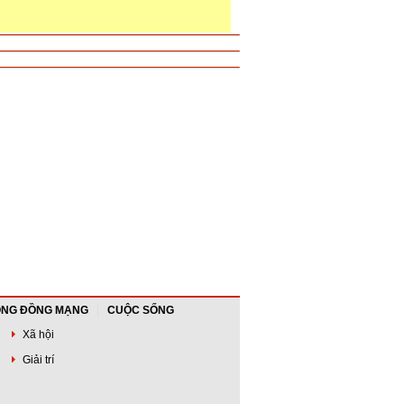
NG ĐỒNG MẠNG
CUỘC SỐNG
Xã hội
Giải trí