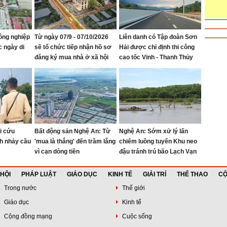
ông nghiệp
Từ ngày 07/9 - 07/10/2026
Liên danh có Tập đoàn Sơn
c ngày di
sẽ tổ chức tiếp nhận hồ sơ
Hải được chỉ định thi công
đăng ký mua nhà ở xã hội
cao tốc Vinh - Thanh Thủy
tại Khu nhà ở Mỹ Thượng,
phường Vinh Lộc
i cứu
Bất động sản Nghệ An: Từ
Nghệ An: Sớm xử lý lấn
h nhảy cầu
'mua là thắng' đến trầm lắng
chiếm luồng tuyến Khu neo
vì cạn dòng tiền
đậu tránh trú bão Lạch Vạn
 HỘI
PHÁP LUẬT
GIÁO DỤC
KINH TẾ
GIẢI TRÍ
THỂ THAO
CỘ
Trong nước
Thế giới
Giáo dục
Kinh tế
Cộng đồng mạng
Cuộc sống