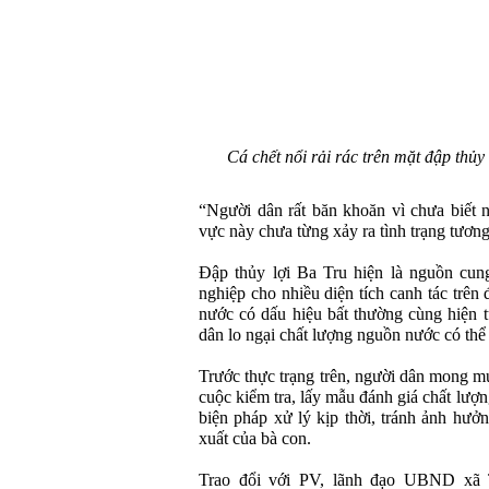
Cá chết nổi rải rác trên mặt đập thủ
“Người dân rất băn khoăn vì chưa biết 
vực này chưa từng xảy ra tình trạng tương
Đập thủy lợi Ba Tru hiện là nguồn cun
nghiệp cho nhiều diện tích canh tác trên 
nước có dấu hiệu bất thường cùng hiện t
dân lo ngại chất lượng nguồn nước có thể 
Trước thực trạng trên, người dân mong 
cuộc kiểm tra, lấy mẫu đánh giá chất lượ
biện pháp xử lý kịp thời, tránh ảnh hưở
xuất của bà con.
Trao đổi với PV, lãnh đạo UBND xã 