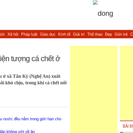
iới
Xã hội
Pháp luật
Giáo dục
Kinh tế
Giải trí
Thể thao
Đẹp
Giới trẻ
C
iện tượng cá chết ở
ru ở xã Tân Kỳ (Nghệ An) xuất
 khó chịu, trong khi cá chết nổi
ẫu nước đều nằm trong giới hạn cho
BÀI Đ
dân không vớt về ăn