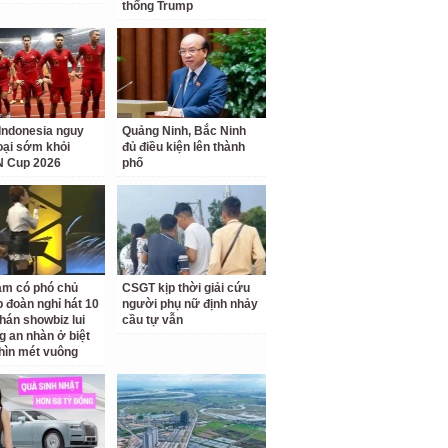
thống Trump
Indonesia nguy
Quảng Ninh, Bắc Ninh
loại sớm khỏi
đủ điều kiện lên thành
 Cup 2026
phố
am có phó chủ
CSGT kịp thời giải cứu
p đoàn nghỉ hát 10
người phụ nữ định nhảy
hán showbiz lui
cầu tự vẫn
g an nhàn ở biệt
hìn mét vuông