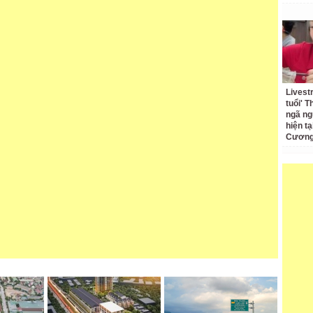
Livest
tuổi' 
ngã ng
hiện t
Cương 