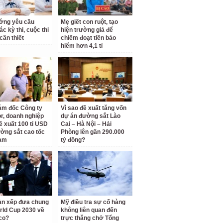
ớng yêu cầu
Mẹ giết con ruột, tạo
c kỳ thi, cuộc thi
hiện trường giả để
cần thiết
chiếm đoạt tiền bảo
hiểm hơn 4,1 tỉ
ám đốc Công ty
Vì sao đề xuất tăng vốn
r, doanh nghiệp
dự án đường sắt Lào
ề xuất 100 tỉ USD
Cai – Hà Nội – Hải
ờng sắt cao tốc
Phòng lên gần 290.000
am
tỷ đồng?
àn xếp đưa chung
Mỹ điều tra sự cố hàng
rld Cup 2030 về
không liên quan đến
co?
trực thăng chở Tổng