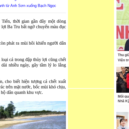
nhanh từ Anh Sơn xuống Bạch Ngọc
Tiến, thời gian gần đây một dòng
y lợi Ba Tru bất ngờ chuyển màu đục
òn phát ra mùi hôi khiến người dân
Thu giữ
loại cá trong đập thủy lợi cũng chết
Viện t
 dài nhiều ngày, gây tâm lý lo lắng
 cho biết hiện tượng cá chết xuất
rác trên mặt nước, bốc mùi khó chịu,
c hộ dân quanh khu vực.
Mối qu
Nhã K