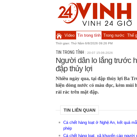
Video
Tin trong tỉnh
Trong nước
Thế g
Thời gian:
Thứ Năm 6/8/2026 09:26 PM
TIN TRONG TỈNH
20:07 15-06-2026
Người dân lo lắng trước h
đập thủy lợi
Nhiều ngày qua, tại đập thủy lợi Ba T
hiện dòng nước có màu đục, kèm mùi hôi
rải rác trên mặt đập.
TIN LIÊN QUAN
Cá chết hàng loạt ở Nghệ An, kết quả m
phép
Cá chết hàng loạt, xã khuyến cáo người 