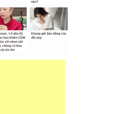
nào?
ream, 'cô dâu 62
Khung giờ báo động của
Thu Sao khiến CDM
đột quỵ
ửa với nhan sắc
ại, chồng cũ Hoa
bị réo tên