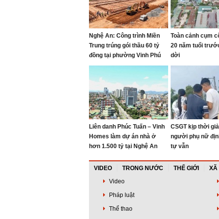
Nghệ An: Công trình Miền
Toàn cảnh cụm c
Trung trúng gói thầu 60 tỷ
20 năm tuổi trướ
đồng tại phường Vinh Phú
dời
Liên danh Phúc Tuấn – Vinh
CSGT kịp thời giả
Homes làm dự án nhà ở
người phụ nữ địn
hơn 1.500 tỷ tại Nghệ An
tự vẫn
VIDEO
TRONG NƯỚC
THẾ GIỚI
XÃ
Video
Pháp luật
Thể thao