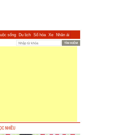
uộc sống
Du lịch
Số hóa
Xe
Nhân ái
ỌC NHIỀU