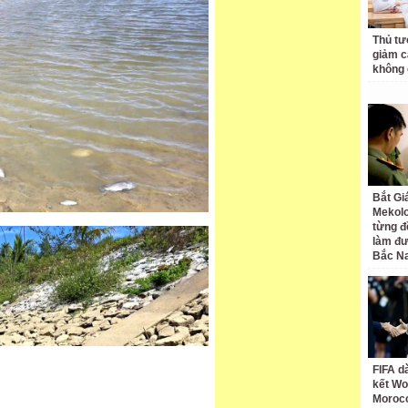
Thủ tư
giảm cá
không 
Bắt Gi
Mekolo
từng đ
làm đư
Bắc N
FIFA d
kết Wo
Moroc