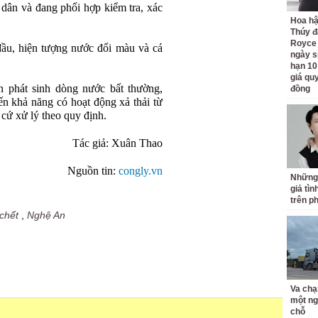
dân và đang phối hợp kiểm tra, xác
Hoa h
Thúy đ
Royce
đầu, hiện tượng nước đổi màu và cá
ngày s
hạn 10
giá quy
n phát sinh dòng nước bất thường,
đồng
ến khả năng có hoạt động xả thải từ
 cứ xử lý theo quy định.
Tác giả: Xuân Thao
Nguồn tin:
congly.vn
Những
giả tìn
trên p
chết
,
Nghệ An
Va chạ
một ng
chỗ