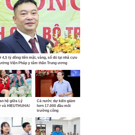
 4,5 tỷ đồng tiền mặt, vàng, sổ đỏ tại nhà cựu
rưởng Viện Pháp y tâm thần Trung ương
an hệ giữa Lý
Cả nước dự kiến giảm
ỳ và HIEUTHUHAI
hơn 17.000 đầu mối
trường công