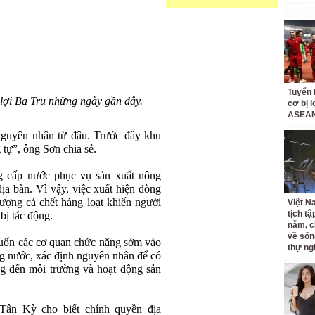
Tuyển 
y lợi Ba Tru những ngày gần đây.
cơ bị 
ASEAN
nguyên nhân từ đâu. Trước đây khu
 tự”, ông Sơn chia sẻ.
g cấp nước phục vụ sản xuất nông
địa bàn. Vì vậy, việc xuất hiện dòng
ượng cá chết hàng loạt khiến người
Việt N
tịch tậ
bị tác động.
năm, c
về sốn
muốn các cơ quan chức năng sớm vào
thự ng
ng nước, xác định nguyên nhân để có
ng đến môi trường và hoạt động sản
Tân Kỳ cho biết chính quyền địa