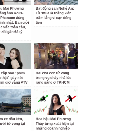
ậu Mai Phương
Bất động sản Nghệ An:
ăng ảnh Rolls-
Từ 'mua là thắng' đến
 Phantom đúng
trầm lắng vì cạn dòng
inh nhật: Bản giới
tiền
 chiếc toàn cầu,
 đổi gần 68 tỷ
 cặp sao "phim
Hai cha con tử vong
h thật" gây sốt
trong vụ cháy nhà lúc
him giờ vàng VTV
rạng sáng ở TP.HCM
m xe đầu kéo,
Hoa hậu Mai Phương
ười tử vong tại
Thúy từng xuất hiện tại
những doanh nghiệp