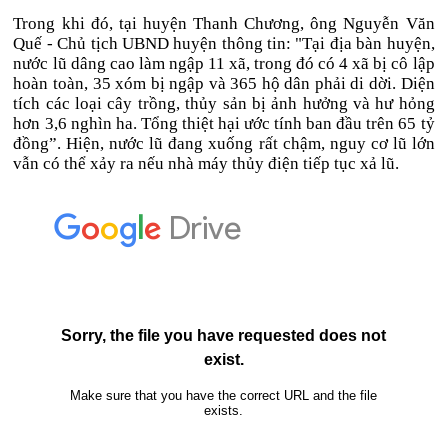
Trong khi đó, tại huyện Thanh Chương, ông Nguyễn Văn
Quế - Chủ tịch UBND huyện thông tin: "Tại địa bàn huyện,
nước lũ dâng cao làm ngập 11 xã, trong đó có 4 xã bị cô lập
hoàn toàn, 35 xóm bị ngập và 365 hộ dân phải di dời. Diện
tích các loại cây trồng, thủy sản bị ảnh hưởng và hư hỏng
hơn 3,6 nghìn ha. Tổng thiệt hại ước tính ban đầu trên 65 tỷ
đồng”. Hiện, nước lũ đang xuống rất chậm, nguy cơ lũ lớn
vẫn có thể xảy ra nếu nhà máy thủy điện tiếp tục xả lũ.