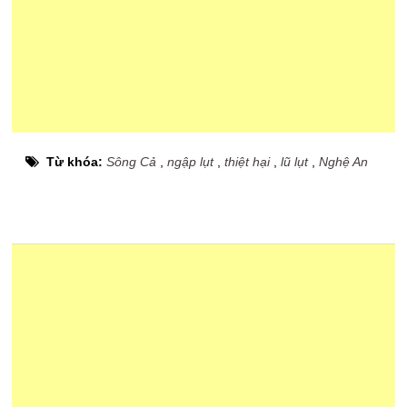
Từ khóa:
Sông Cả
,
ngập lụt
,
thiệt hại
,
lũ lụt
,
Nghệ An