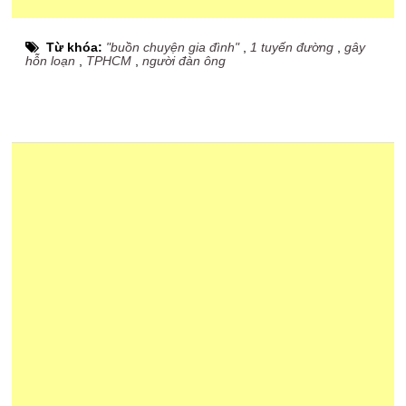
Từ khóa:
"buồn chuyện gia đình"
,
1 tuyến đường
,
gây
hỗn loạn
,
TPHCM
,
người đàn ông