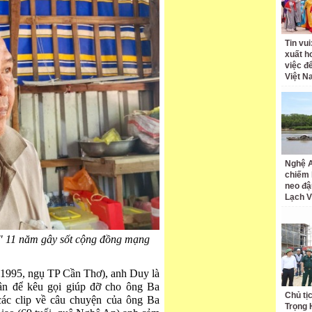
Tin vui
xuất h
việc đ
Việt N
Nghệ A
chiếm 
neo đậ
Lạch 
" 11 năm gây sốt cộng đồng mạng
1995, ngụ TP Cần Thơ), anh Duy là
ân để kêu gọi giúp đỡ cho ông Ba
Chủ tị
ác clip về câu chuyện của ông Ba
Trọng 