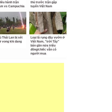
iều hành trận
thủ trước trận gặp
Nam vs Campuchia
tuyển Việt Nam
ủ Thái Lan bị sét
Loại lá rụng đầy vườn ở
ử vong khi đang
Việt Nam, "trời Tây"
bán gần nửa triệu
đồng/chiếc vẫn có
người mua