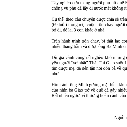
Tây nghèo cưu mang người phụ nữ quê N
chồng vũ phu đã lấy đi nước mắt không ít
Cụ thể, theo câu chuyện được chia sẻ trê
(69 tuổi) trong một cuộc trốn chạy ngườ
bỏ đi, để lại 3 con khác ở nhà.
Trên hành trình trốn chạy, bị thất lạc c
nhiều thăng trầm và được ông Ba Minh c
Dù gia cảnh cũng rất nghèo khó nhưng
yêu người "vợ nhặt" Thái Thị Giao suốt 1
tìm được mẹ, đã đến tận nơi đón bà về q
nhớ.
Hình ảnh ông Minh gương mặt hiền lành 
cửa nhìn bà Giao trở về quê đã gây nhiề
Rất nhiều người vì thương hoàn cảnh của 
Nguồn 