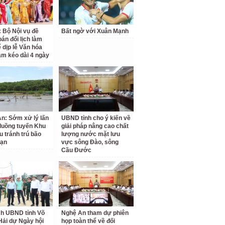
: Bộ Nội vụ đề
Bất ngờ với Xuân Mạnh
oán đổi lịch làm
ể dịp lễ Văn hóa
am kéo dài 4 ngày
n: Sớm xử lý lấn
UBND tỉnh cho ý kiến về
luồng tuyến Khu
giải pháp nâng cao chất
u tránh trú bão
lượng nước mặt lưu
Vạn
vực sông Đào, sông
Cầu Đước
ch UBND tỉnh Võ
Nghệ An tham dự phiên
Hải dự Ngày hội
họp toàn thể về đối