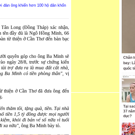
ười đàn ông khiến hơn 100 hộ dân khốn
 Tân Long (Đồng Tháp) xác nhận,
h tên đầy đủ là Ngô Hồng Minh, 66
oàn từ thiện ở Cần Thơ đến bàn bạc
gười quyên góp cho ông Ba Minh sẽ
Chân t
vào ngày 28/8, trước sự chứng kiến
bay: L
ài trợ đưa ra là mua đất cất nhà,
quốc t
ng Ba Minh có tiền phòng thân",
vị
ừ thiện ở Cần Thơ đã đưa ông đến
g.
Tại sa
 thăm tôi, tặng quà, tiền. Tại nhà
37 năm
số tiền 1,5 tỷ đồng được mọi người
dục?
 kiệm, khỏi đi bán vé số nữa vì tuổi
đi xa nữa",
ông Ba Minh bày tỏ.