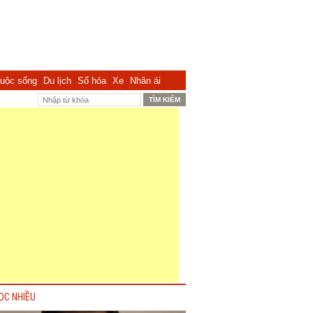
uộc sống
Du lịch
Số hóa
Xe
Nhân ái
ỌC NHIỀU