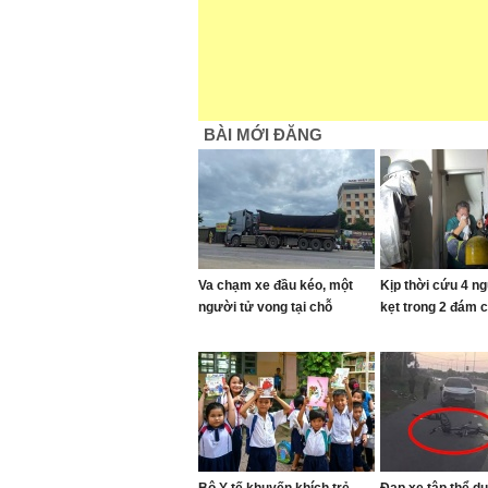
BÀI MỚI ĐĂNG
Va chạm xe đầu kéo, một
Kịp thời cứu 4 n
người tử vong tại chỗ
kẹt trong 2 đám 