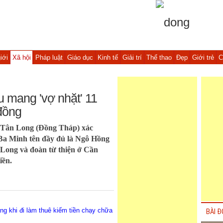
iới
Xã hội
Pháp luật
Giáo dục
Kinh tế
Giải trí
Thể thao
Đẹp
Giới trẻ
C
 mang 'vợ nhặt' 11
đồng
 Tân Long (Đồng Tháp) xác
 Ba Minh tên đầy đủ là Ngô Hồng
 Long và đoàn từ thiện ở Cần
iền.
g khi đi làm thuê kiếm tiền chạy chữa
BÀI Đ