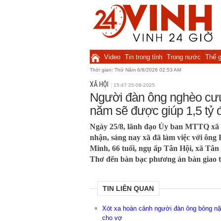
Video
Tin trong tỉnh
Trong nước
Thế g
Thời gian:
Thứ Năm 6/8/2026 02:53 AM
XÃ HỘI
15:47 25-08-2025
Người đàn ông nghèo cưu
năm sẽ được giúp 1,5 tỷ 
Ngày 25/8, lãnh đạo Ủy ban MTTQ xã
nhận, sáng nay xã đã làm việc với ông
Minh, 66 tuổi, ngụ ấp Tân Hội, xã Tân
Thơ đến bàn bạc phương án bàn giao t
TIN LIÊN QUAN
Xót xa hoàn cảnh người đàn ông bỏng nặn
cho vợ