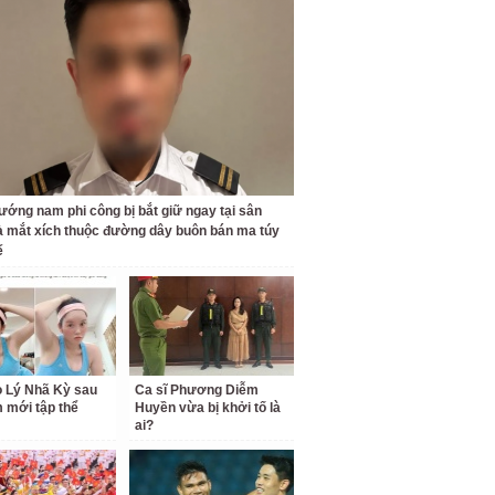
ướng nam phi công bị bắt giữ ngay tại sân
à mắt xích thuộc đường dây buôn bán ma túy
ế
o Lý Nhã Kỳ sau
Ca sĩ Phương Diễm
 mới tập thể
Huyền vừa bị khởi tố là
ai?