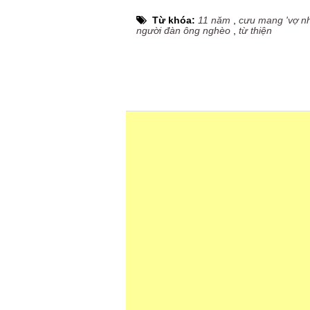
Từ khóa:
11 năm
,
cưu mang 'vợ nh
người đàn ông nghèo
,
từ thiện