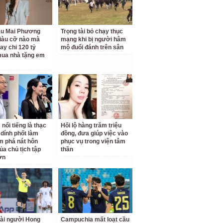
ậu Mai Phương
Trọng tài bỏ chạy thục
iàu cỡ nào mà
mạng khi bị người hâm
ay chi 120 tỷ
mộ đuổi đánh trên sân
ua nhà tặng em
nổi tiếng là thạc
Hối lộ hàng trăm triệu
 dính phốt làm
đồng, đưa giúp việc vào
am phá nát hôn
phục vụ trong viện tâm
ủa chủ tịch tập
thần
ớn
tài người Hong
Campuchia mất loạt cầu