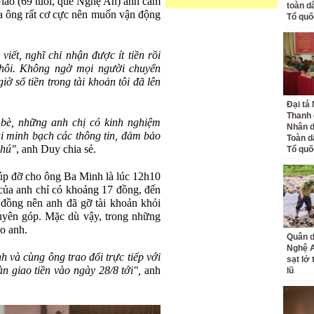
Giao (69 tuổi, quê Nghệ An) anh cảm
toàn d
ủa ông rất cơ cực nên muốn vận động
Tổ quố
viết, nghĩ chỉ nhận được ít tiền rồi
hôi. Không ngờ mọi người chuyển
iờ số tiền trong tài khoản tôi đã lên
Đại tá
Thanh 
 bè, những anh chị có kinh nghiệm
Nhân d
ai minh bạch các thông tin, đảm bảo
Toàn d
chú"
, anh Duy chia sẻ.
Tổ quố
iúp đỡ cho ông Ba Minh là lúc 12h10
n của anh chỉ có khoảng 17 đồng, đến
ỷ đồng nên anh đã gỡ tài khoản khỏi
quyên góp. Mặc dù vậy, trong những
o anh.
Quân d
Nghệ 
h và cùng ông trao đổi trực tiếp với
sạt lở
n giao tiền vào ngày 28/8 tới",
anh
lũ