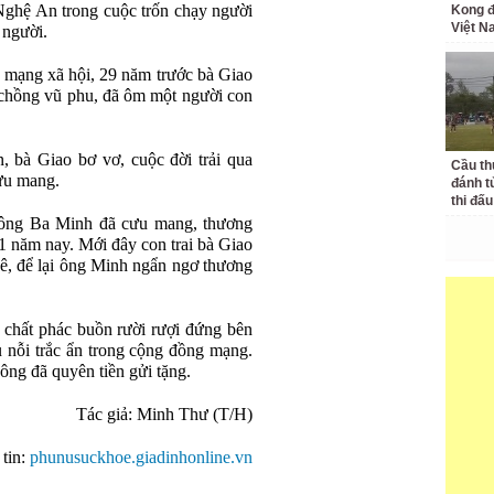
ghệ An trong cuộc trốn chạy người
Kong đ
Việt 
 người.
n mạng xã hội, 29 năm trước bà Giao
i chồng vũ phu, đã ôm một người con
on, bà Giao bơ vơ, cuộc đời trải qua
Cầu th
ưu mang.
đánh t
thi đấu
 ông Ba Minh đã cưu mang, thương
1 năm nay. Mới đây con trai bà Giao
uê, để lại ông Minh ngẩn ngơ thương
chất phác buồn rười rượi đứng bên
u nỗi trắc ẩn trong cộng đồng mạng.
ông đã quyên tiền gửi tặng.
Tác giả: Minh Thư (T/H)
tin:
phunusuckhoe.giadinhonline.vn