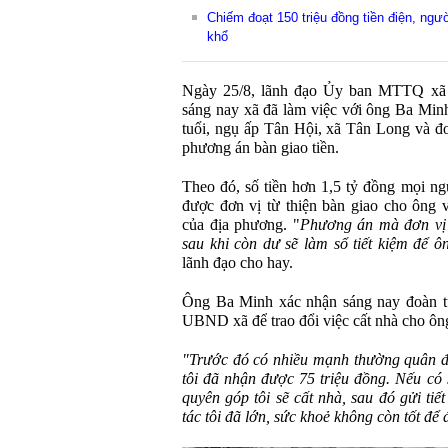
Chiếm đoạt 150 triệu đồng tiền điện, ng
khổ
Ngày 25/8, lãnh đạo Ủy ban MTTQ xã
sáng nay xã đã làm việc với ông Ba Min
tuổi, ngụ ấp Tân Hội, xã Tân Long và đ
phương án bàn giao tiền.
Theo đó, số tiền hơn 1,5 tỷ đồng mọi n
được đơn vị từ thiện bàn giao cho ông 
của địa phương. "
Phương án mà đơn vị t
sau khi còn dư sẽ làm sổ tiết kiệm để ô
lãnh đạo cho hay.
Ông Ba Minh xác nhận sáng nay đoàn t
UBND xã để trao đổi việc cất nhà cho ôn
"Trước đó có nhiều mạnh thường quân đến
tôi đã nhận được 75 triệu đồng. Nếu có 
quyên góp tôi sẽ cất nhà, sau đó gửi tiết
tác tôi đã lớn, sức khoẻ không còn tốt để 