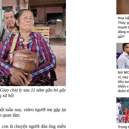
Hoa h
Thúy g
mạnh t
đồng m
gái?
Nữ MC 
sĩ, nay
tiểu t
nhân c
Giao chia ly sau 11 năm gắn bó gây
đoàn l
 xã hội
t tuần nay, video người mẹ gặp lại
n quan tâm.
i con là chuyện người đàn ông miền
Trọng 