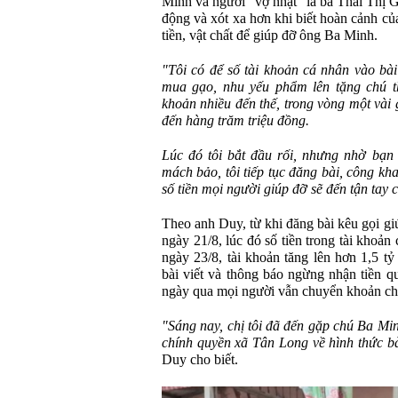
Minh và người "vợ nhặt" là bà Thái Thị 
động và xót xa hơn khi biết hoàn cảnh c
tiền, vật chất để giúp đỡ ông Ba Minh.
"Tôi có để số tài khoản cá nhân vào bài 
mua gạo, nhu yếu phẩm lên tặng chú t
khoản nhiều đến thế, trong vòng một vài g
đến hàng trăm triệu đồng.
Lúc đó tôi bắt đầu rối, nhưng nhờ bạn
mách bảo, tôi tiếp tục đăng bài, công kh
số tiền mọi người giúp đỡ sẽ đến tận tay 
Theo anh Duy, từ khi đăng bài kêu gọi g
ngày 21/8, lúc đó số tiền trong tài khoả
ngày 23/8, tài khoản tăng lên hơn 1,5 t
bài viết và thông báo ngừng nhận tiền 
ngày qua mọi người vẫn chuyển khoản ch
"Sáng nay, chị tôi đã đến gặp chú Ba Min
chính quyền xã Tân Long về hình thức bà
Duy cho biết.