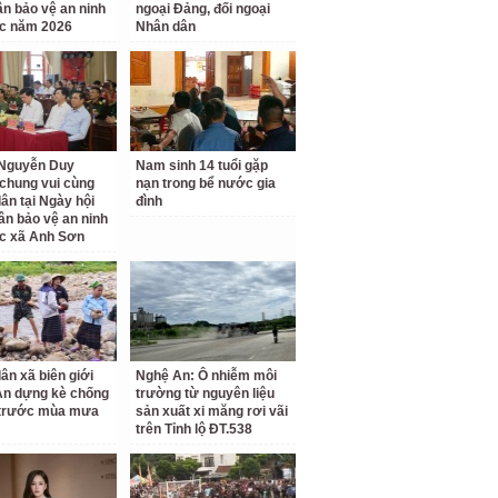
ân bảo vệ an ninh
ngoại Đảng, đối ngoại
c năm 2026
Nhân dân
 Nguyễn Duy
Nam sinh 14 tuổi gặp
chung vui cùng
nạn trong bể nước gia
ân tại Ngày hội
đình
ân bảo vệ an ninh
c xã Anh Sơn
ân xã biên giới
Nghệ An: Ô nhiễm môi
An dựng kè chống
trường từ nguyên liệu
 trước mùa mưa
sản xuất xi măng rơi vãi
trên Tỉnh lộ ĐT.538