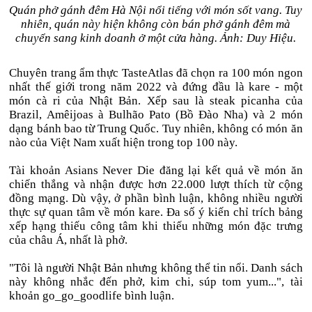
Quán phở gánh đêm Hà Nội nổi tiếng với món sốt vang. Tuy
nhiên, quán này hiện không còn bán phở gánh đêm mà
chuyển sang kinh doanh ở một cửa hàng. Ảnh: Duy Hiệu.
Chuyên trang ẩm thực TasteAtlas đã chọn ra 100 món ngon
nhất thế giới trong năm 2022 và đứng đầu là kare - một
món cà ri của Nhật Bản. Xếp sau là steak picanha của
Brazil, Amêijoas à Bulhão Pato (Bồ Đào Nha) và 2 món
dạng bánh bao từ Trung Quốc. Tuy nhiên, không có món ăn
nào của Việt Nam xuất hiện trong top 100 này.
Tài khoản Asians Never Die đăng lại kết quả về món ăn
chiến thắng và nhận được hơn 22.000 lượt thích từ cộng
đồng mạng. Dù vậy, ở phần bình luận, không nhiều người
thực sự quan tâm về món kare. Đa số ý kiến chỉ trích bảng
xếp hạng thiếu công tâm khi thiếu những món đặc trưng
của châu Á, nhất là phở.
"Tôi là người Nhật Bản nhưng không thể tin nổi. Danh sách
này không nhắc đến phở, kim chi, súp tom yum...", tài
khoản go_go_goodlife bình luận.