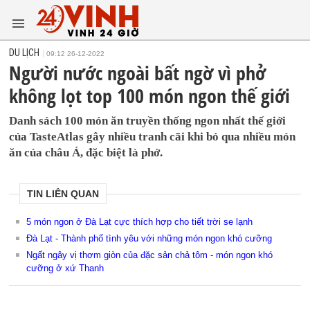
DU LỊCH
09:12 26-12-2022
Người nước ngoài bất ngờ vì phở
không lọt top 100 món ngon thế giới
Danh sách 100 món ăn truyền thống ngon nhất thế giới
của TasteAtlas gây nhiều tranh cãi khi bỏ qua nhiều món
ăn của châu Á, đặc biệt là phở.
TIN LIÊN QUAN
5 món ngon ở Đà Lạt cực thích hợp cho tiết trời se lạnh
Đà Lạt - Thành phố tình yêu với những món ngon khó cưỡng
Ngất ngây vị thơm giòn của đặc sản chả tôm - món ngon khó
cưỡng ở xứ Thanh