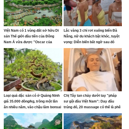
Việt Nam có 1 vùng đất sở hữu Di
Lắc vàng 3 chỉ rơi xuống biển Đà
sản Thế giới đầu tiên của Đông
Nẵng, nữ du khách bật khóc, tuyệt
Nam Á vừa được "Oscar của
vọng: Diễn biến bất ngờ sau đó
ngành du lịch" đề cử, là nơi tỷ phú
Xuân Trường đầu tư KDL tâm linh
12.000 ha
Loại quả đặc sản có ở Quảng Ninh
Chị Tây tan chảy dưới tay "pháp
giá 35.000 đồng/kg, trồng một lần
sư gội đầu Việt Nam": Day đâu
ăn nhiều năm, vào chậu làm bonsai
trúng đó, 20 massage có thể là phê
giúp chiêu tài
nhất cuộc đời!