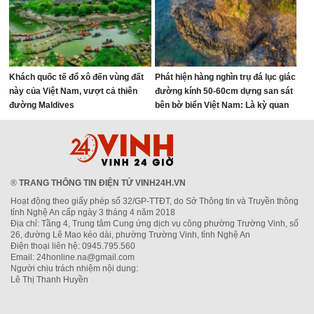
Khách quốc tế đổ xô đến vùng đất
Phát hiện hàng nghìn trụ đá lục giác
này của Việt Nam, vượt cả thiên
đường kính 50-60cm dựng san sát
đường Maldives
bên bờ biển Việt Nam: Là kỳ quan
hiếm gặp trên thế giới, đã hơn 2
triệu năm tuổi
®
TRANG THÔNG TIN ĐIỆN TỬ VINH24H.VN
Hoạt động theo giấy phép số 32/GP-TTĐT, do Sở Thông tin và Truyền thông
tỉnh Nghệ An cấp ngày 3 tháng 4 năm 2018
Địa chỉ: Tầng 4, Trung tâm Cung ứng dịch vụ công phường Trường Vinh, số
26, đường Lê Mao kéo dài, phường Trường Vinh, tỉnh Nghệ An
Điện thoại liên hệ: 0945.795.560
Email: 24honline.na@gmail.com
Người chịu trách nhiệm nội dung:
Lê Thị Thanh Huyền