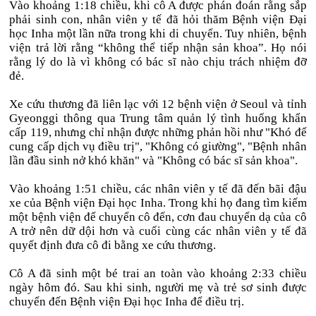
Vào khoảng 1:18 chiều, khi cô A được phán đoán rằng sắp
phải sinh con, nhân viên y tế đã hỏi thăm Bệnh viện Đại
học Inha một lần nữa trong khi di chuyển. Tuy nhiên, bệnh
viện trả lời rằng “không thể tiếp nhận sản khoa”. Họ nói
rằng lý do là vì không có bác sĩ nào chịu trách nhiệm đỡ
đẻ.
Xe cứu thương đã liên lạc với 12 bệnh viện ở Seoul và tỉnh
Gyeonggi thông qua Trung tâm quản lý tình huống khẩn
cấp 119, nhưng chỉ nhận được những phản hồi như "Khó để
cung cấp dịch vụ điều trị", "Không có giường", "Bệnh nhân
lần đầu sinh nở khó khăn" và "Không có bác sĩ sản khoa".
Vào khoảng 1:51 chiều, các nhân viên y tế đã đến bãi đậu
xe của Bệnh viện Đại học Inha. Trong khi họ đang tìm kiếm
một bệnh viện để chuyển cô đến, cơn đau chuyển dạ của cô
A trở nên dữ dội hơn và cuối cùng các nhân viên y tế đã
quyết định đưa cô đi bằng xe cứu thương.
Cô A đã sinh một bé trai an toàn vào khoảng 2:33 chiều
ngày hôm đó. Sau khi sinh, người mẹ và trẻ sơ sinh được
chuyển đến Bệnh viện Đại học Inha để điều trị.