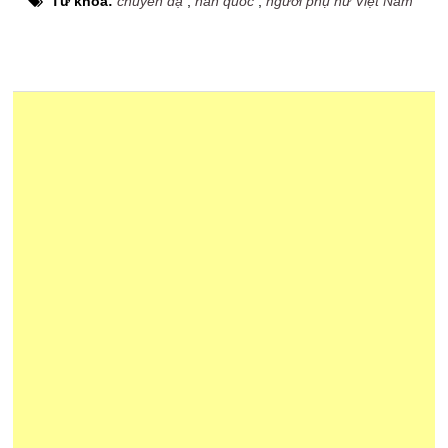
Từ khóa:
chuyển dạ
,
hàn quốc
,
người phụ nữ Việt Nam