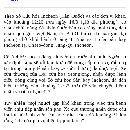
đùng
Theo Sở Cứu hỏa Incheon (Hàn Quốc) và các đơn vị khác,
vào khoảng 12:20 trưa ngày 16/3 (giờ địa phương), cơ
quan chức năng đã nhận được báo cáo rằng một công dân
nhập tịch gốc Việt Nam, cô A (31 tuổi), đã ngã gục tại
phòng chờ khởi hành ở tầng 3, Nhà ga 1 của Sân bay
Incheon tại Unseo-dong, Jung-gu, Incheon.
Cô A được cho là đang chuyển dạ trước khi sinh. Người ta
xác định rằng sẽ rất khó khăn để cung cấp dịch vụ điều trị
tại trung tâm y tế sân bay, xe cứu thương đã được gọi. Xe
cứu thương của Đội cứu hỏa Yeongjong, nhận được lệnh
điều động cùng với Sở cứu hỏa Sân bay Incheon, đã đến
hiện trường vào khoảng 12:32 trưa để vận chuyển bệnh
nhân và tiếp nhận cô A.
Tuy nhiên, mọi người gặp khó khăn trong việc tìm bệnh
viện chịu tiếp nhận sản phụ. Xe cứu thương nhận được câu
trả lời từ Bệnh viện Đại học Inha, cách đó khoảng 31 km
rằng “chỉ có dịch vụ điều trị phụ khoa”.