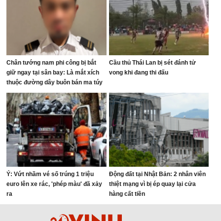
Chân tướng nam phi công bị bắt
Cầu thủ Thái Lan bị sét đánh tử
giữ ngay tại sân bay: Là mắt xích
vong khi đang thi đấu
thuộc đường dây buôn bán ma túy
quốc tế
Ý: Vứt nhầm vé số trúng 1 triệu
Động đất tại Nhật Bản: 2 nhân viên
euro lên xe rác, 'phép màu' đã xảy
thiệt mạng vì bị ép quay lại cửa
ra
hàng cất tiền