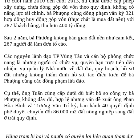
Từ cuối năm 2010 đến cuối 2013, dù chưa được cấp phép
xây dựng, chưa đóng góp đủ vốn theo quy định, không có
năng lực tài chính, bà Phượng cùng đồng phạm vẫn ký 321
hợp đồng huy động góp vốn (thực chất là mua đất nền) với
287 khách hàng, thu hơn 400 tỷ đồng.
Sau 2 năm, bà Phượng không bàn giao đất nền như cam kết,
267 người đã làm đơn tố cáo.
Các nguyên lãnh đạo TP Vũng Tàu và cán bộ phòng chức
năng là những người có chức vụ, quyền hạn trực tiếp đến
nhiệm vụ quản lý Nhà nước về đất đai, quy hoạch, hồ sơ
đất nhưng không thẩm định hồ sơ, tạo điều kiện để bà
Phượng cùng các đồng phạm lừa đảo.
Cụ thể, ông Tuấn cùng cấp dưới dù biết hồ sơ công ty bà
Phượng không đầy đủ, hợp lệ nhưng vẫn đề xuất ông Phan
Hòa Bình và Trương Văn Trí ký, ban hành 40 quyết định
phê duyệt chuyển đổi 86.000 m2 đất nông nghiệp sang đất
ở trái quy định.
Hàng trăm bị hại và người có quyền lợi liên quan tham dự