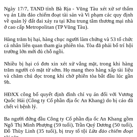
Ngày 17/7, TAND tỉnh Bà Rịa - Vũng Tàu xét xử sơ thẩm
vụ án Lừa đảo chiếm đoạt tài sản và Vi phạm các quy định
về quản lý đất đai xảy ra tại Khu trung tâm thương mại nhà
ở cao cấp Metropolitan (TP Vũng Tàu).
Hàng trăm bị hại, hàng chục người làm chứng và 53 tổ chức
cá nhân liên quan tham gia phiên tòa. Tòa đã phải bố trí hội
trường lớn mới đủ chỗ ngồi.
Nhiều bị hại có đơn xin xét xử vắng mặt, trong khi hàng
trăm người có mặt từ sớm. Họ mang theo hàng xấp tài liệu
và chăm chú đọc trong khi chờ phiên tòa bắt đầu lúc gần
9h.
HĐXX công bố quyết định đình chỉ vụ án đối với Vương
Quốc Hải (Công ty Cổ phần địa ốc An Khang) do bị cáo đã
chết vì bệnh lý.
Ba người đứng đầu Công ty Cổ phần địa ốc An Khang gồm
Ngô Thị Minh Phượng (59 tuổi), Trần Quý Dương (50 tuổi),
Đỗ Thùy Linh (35 tuổi), bị truy tố tội
Lừa đảo chiếm đoạt