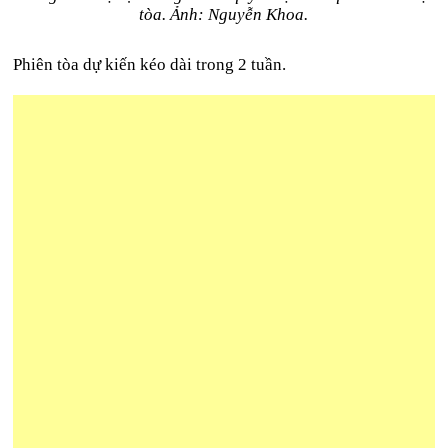
tòa. Ảnh: Nguyễn Khoa.
Phiên tòa dự kiến kéo dài trong 2 tuần.