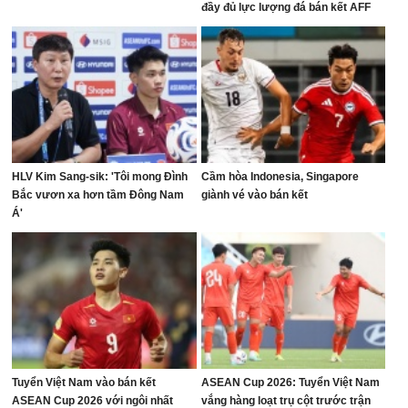
đầy đủ lực lượng đá bán kết AFF
Cup
HLV Kim Sang-sik: 'Tôi mong Đình
Cầm hòa Indonesia, Singapore
Bắc vươn xa hơn tầm Đông Nam
giành vé vào bán kết
Á'
Tuyển Việt Nam vào bán kết
ASEAN Cup 2026: Tuyển Việt Nam
ASEAN Cup 2026 với ngôi nhất
vắng hàng loạt trụ cột trước trận