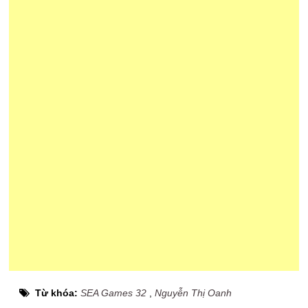
Từ khóa:
SEA Games 32
,
Nguyễn Thị Oanh