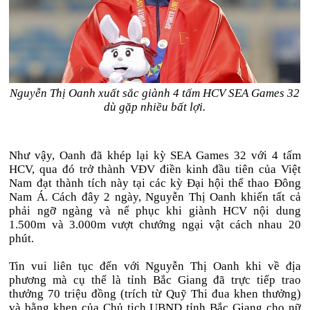
Nguyễn Thị Oanh xuất sắc giành 4 tấm HCV SEA Games 32
dù gặp nhiều bất lợi.
Như vậy, Oanh đã khép lại kỳ SEA Games 32 với 4 tấm
HCV, qua đó trở thành VĐV điền kinh đầu tiên của Việt
Nam đạt thành tích này tại các kỳ Đại hội thể thao Đông
Nam Á. Cách đây 2 ngày, Nguyễn Thị Oanh khiến tất cả
phải ngỡ ngàng và nể phục khi giành HCV nội dung
1.500m và 3.000m vượt chướng ngại vật cách nhau 20
phút.
Tin vui liên tục đến với Nguyễn Thị Oanh khi về địa
phương mà cụ thể là tỉnh Bắc Giang đã trực tiếp trao
thưởng 70 triệu đồng (trích từ Quỹ Thi đua khen thưởng)
và bằng khen của Chủ tịch UBND tỉnh Bắc Giang cho nữ