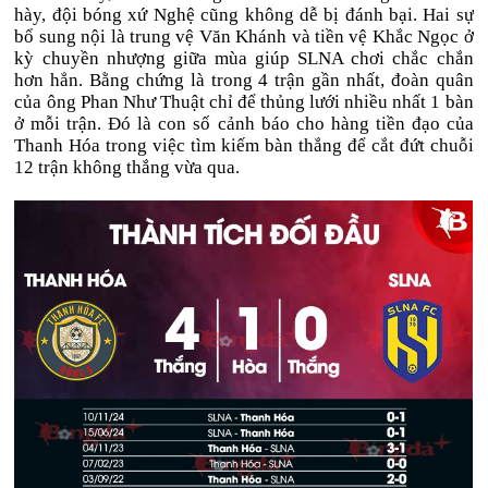
hày, đội bóng xứ Nghệ cũng không dễ bị đánh bại. Hai sự
bổ sung nội là trung vệ Văn Khánh và tiền vệ Khắc Ngọc ở
kỳ chuyền nhượng giữa mùa giúp SLNA chơi chắc chắn
hơn hẳn. Bằng chứng là trong 4 trận gần nhất, đoàn quân
của ông Phan Như Thuật chỉ để thủng lưới nhiều nhất 1 bàn
ở mỗi trận. Đó là con số cảnh báo cho hàng tiền đạo của
Thanh Hóa trong việc tìm kiếm bàn thắng để cắt đứt chuỗi
12 trận không thắng vừa qua.