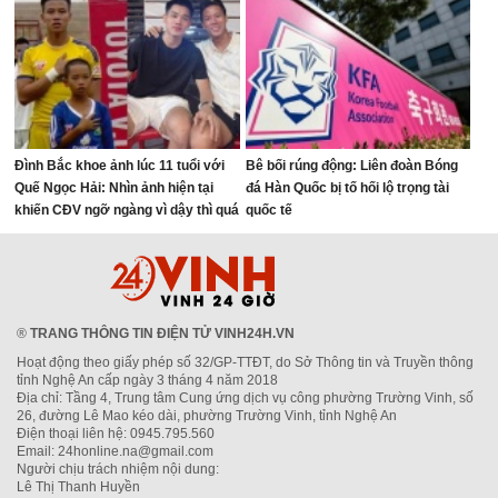
Đình Bắc khoe ảnh lúc 11 tuổi với
Bê bối rúng động: Liên đoàn Bóng
Quế Ngọc Hải: Nhìn ảnh hiện tại
đá Hàn Quốc bị tố hối lộ trọng tài
khiến CĐV ngỡ ngàng vì dậy thì quá
quốc tế
thành công
®
TRANG THÔNG TIN ĐIỆN TỬ VINH24H.VN
Hoạt động theo giấy phép số 32/GP-TTĐT, do Sở Thông tin và Truyền thông
tỉnh Nghệ An cấp ngày 3 tháng 4 năm 2018
Địa chỉ: Tầng 4, Trung tâm Cung ứng dịch vụ công phường Trường Vinh, số
26, đường Lê Mao kéo dài, phường Trường Vinh, tỉnh Nghệ An
Điện thoại liên hệ: 0945.795.560
Email: 24honline.na@gmail.com
Người chịu trách nhiệm nội dung:
Lê Thị Thanh Huyền