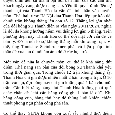
quyết định đến sự thành bại bởi bản lĩnh của các cầu thủ
khách ngày càng được nâng cao. Yếu tố quyết định đến sự
thành bại của Thanh Hóa là vấn đề tinh thần và chuyên
môn. Thất bại trước Hà Nội đưa Thanh Hóa tiếp tục kéo dài
chuỗi trận không thắng lên con số 12. Thắng lợi gần nhất
của đội bóng xứ Thanh diễn ra vào ngày 20/11/2024, nghĩa
là đội đã không hưởng niềm vui thắng lợi gần 5 tháng. Trên
phương diện này, Thanh Hóa có thể đối mặt với vấn đề về
tâm lý. Đó là nỗi lo sợ không thắng mỗi khi xung trận. Vì
thế, ông Tomislav Steinbruckner phải có liệu pháp tinh
thần để xua tan đi nỗi ám ảnh đó ở các học trò.
Một vấn đề nữa là chuyên môn, cụ thể là khả năng dứt
điểm. Khả năng săn bàn của đội bóng xứ Thanh khá yếu
trong thời gian qua. Trong chuỗi 12 trận không thắng ấy,
Thanh Hóa chỉ ghi được nhiều nhất 2 bàn trong 2 trận. Ở 10
trận còn lại, đội bóng này chỉ ghi không quá 1 bàn cho mỗi
trận. Cần biết rằng, hàng thủ Thanh Hóa không phải quá
chắc chắn để “chỉ cần hàng công ghi 1 bàn là đủ”. Khi
hàng công cùn, hàng thủ hay để thủng lưới khiến chiến
thuật phòng ngự phản công phá sản.
Có thể thấy, SLNA không còn xuất sắc nhưng thời điểm