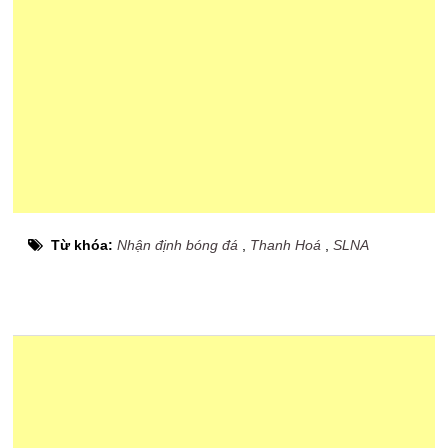
Từ khóa:
Nhận định bóng đá
,
Thanh Hoá
,
SLNA