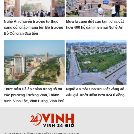
Nghệ An chuyển trường tư thục
Mưa lũ cuốn đứt cầu tạm, chia cắt
sang công lập mang tên Bộ trưởng
hơn 400 hộ dân miền núi Nghệ An
Bộ Công an đầu tiên
Thực hiện Đề án chỉnh trang đô thị
Nghệ An ‘hồi sinh’ khu đất vàng để
các phường Trường Vinh, Thành
đấu giá, khởi điểm hơn 824 tỉ đồng
Vinh, Vinh Lộc, Vinh Hưng, Vinh Phú
và Cửa Lò giai đoạn 2026 – 2030