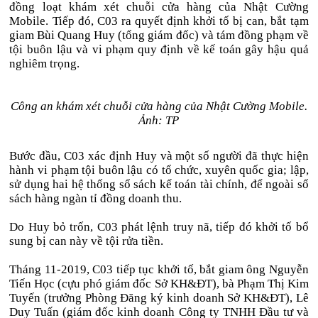
đồng loạt khám xét chuỗi cửa hàng của Nhật Cường
Mobile. Tiếp đó, C03 ra quyết định khởi tố bị can, bắt tạm
giam Bùi Quang Huy (tổng giám đốc) và tám đồng phạm về
tội buôn lậu và vi phạm quy định về kế toán gây hậu quả
nghiêm trọng.
Công an khám xét chuỗi cửa hàng của Nhật Cường Mobile.
Ảnh: TP
Bước đầu, C03 xác định Huy và một số người đã thực hiện
hành vi phạm tội buôn lậu có tổ chức, xuyên quốc gia; lập,
sử dụng hai hệ thống sổ sách kế toán tài chính, để ngoài sổ
sách hàng ngàn tỉ đồng doanh thu.
Do Huy bỏ trốn, C03 phát lệnh truy nã, tiếp đó khởi tố bổ
sung bị can này về tội rửa tiền.
Tháng 11-2019, C03 tiếp tục khởi tố, bắt giam ông Nguyễn
Tiến Học (cựu phó giám đốc Sở KH&ĐT), bà Phạm Thị Kim
Tuyến (trưởng Phòng Đăng ký kinh doanh Sở KH&ĐT), Lê
Duy Tuấn (giám đốc kinh doanh Công ty TNHH Đầu tư và