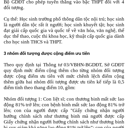
Bộ GDĐT cho phép tuyển thẳng vào bậc THPT đối với 4
đối tượng.
Cụ thể: Học sinh trường phổ thông dân tộc nội trú; học sinh
là người dân tộc rất ít người; học sinh khuyết tật; học sinh
đạt giải cấp quốc gia và quốc tế về văn hóa, văn nghệ, thể
dục thể thao, cuộc thi khoa học, kỹ thuật cấp quốc gia dành
cho học sinh THCS và THPT.
3 nhóm đối tượng được cộng điểm ưu tiên
Theo quy định tại Thông tư 03/VBHN-BGDĐT, Sở GDĐT
quy định mức điểm cộng thêm cho từng nhóm đối tượng
được cộng điểm ưu tiên với mức chênh lệch điểm cộng
thêm giữa hai nhóm đối tượng được ưu tiên kế tiếp là 0,5
điểm tính theo thang điểm 10, gồm:
Nhóm đối tượng 1: Con liệt sĩ; con thương binh mất sức lao
động 81% trở lên; con bệnh binh mất sức lao động 81% trở
lên; con của người được cấp "Giấy chứng nhận người
hưởng chính sách như thương binh mà người được cấp
Giấy chứng nhận người hưởng chính sách như thương binh
bị suy giảm khả năng lao động 81% trở lên”; con của người