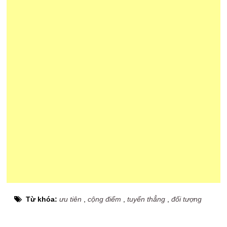
Từ khóa:
ưu tiên
,
cộng điểm
,
tuyển thẳng
,
đối tượng