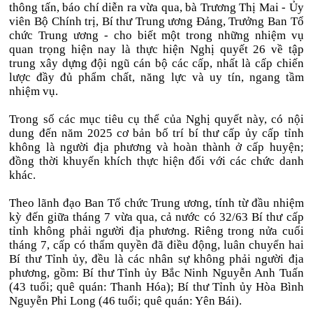
thông tấn, báo chí diễn ra vừa qua, bà Trương Thị Mai - Ủy
viên Bộ Chính trị, Bí thư Trung ương Đảng, Trưởng Ban Tổ
chức Trung ương - cho biết một trong những nhiệm vụ
quan trọng hiện nay là thực hiện Nghị quyết 26 về tập
trung xây dựng đội ngũ cán bộ các cấp, nhất là cấp chiến
lược đầy đủ phẩm chất, năng lực và uy tín, ngang tầm
nhiệm vụ.
Trong số các mục tiêu cụ thể của Nghị quyết này, có nội
dung đến năm 2025 cơ bản bố trí bí thư cấp ủy cấp tỉnh
không là người địa phương và hoàn thành ở cấp huyện;
đồng thời khuyến khích thực hiện đối với các chức danh
khác.
Theo lãnh đạo Ban Tổ chức Trung ương, tính từ đầu nhiệm
kỳ đến giữa tháng 7 vừa qua, cả nước có 32/63 Bí thư cấp
tỉnh không phải người địa phương. Riêng trong nửa cuối
tháng 7, cấp có thẩm quyền đã điều động, luân chuyển hai
Bí thư Tỉnh ủy, đều là các nhân sự không phải người địa
phương, gồm: Bí thư Tỉnh ủy Bắc Ninh Nguyễn Anh Tuấn
(43 tuổi; quê quán: Thanh Hóa); Bí thư Tỉnh ủy Hòa Bình
Nguyễn Phi Long (46 tuổi; quê quán: Yên Bái).