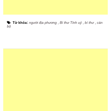
Từ khóa:
người địa phương
,
Bí thư Tỉnh uỷ
,
bí thư
,
cán
bộ