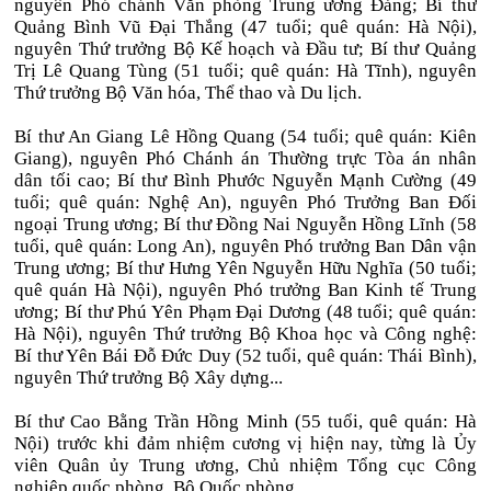
nguyên Phó chánh Văn phòng Trung ương Đảng; Bí thư
Quảng Bình Vũ Đại Thắng (47 tuổi; quê quán: Hà Nội),
nguyên Thứ trưởng Bộ Kế hoạch và Đầu tư; Bí thư Quảng
Trị Lê Quang Tùng (51 tuổi; quê quán: Hà Tĩnh), nguyên
Thứ trưởng Bộ Văn hóa, Thể thao và Du lịch.
Bí thư An Giang Lê Hồng Quang (54 tuổi; quê quán: Kiên
Giang), nguyên Phó Chánh án Thường trực Tòa án nhân
dân tối cao; Bí thư Bình Phước Nguyễn Mạnh Cường (49
tuổi; quê quán: Nghệ An), nguyên Phó Trưởng Ban Đối
ngoại Trung ương; Bí thư Đồng Nai Nguyễn Hồng Lĩnh (58
tuổi, quê quán: Long An), nguyên Phó trưởng Ban Dân vận
Trung ương; Bí thư Hưng Yên Nguyễn Hữu Nghĩa (50 tuổi;
quê quán Hà Nội), nguyên Phó trưởng Ban Kinh tế Trung
ương; Bí thư Phú Yên Phạm Đại Dương (48 tuổi; quê quán:
Hà Nội), nguyên Thứ trưởng Bộ Khoa học và Công nghệ:
Bí thư Yên Bái Đỗ Đức Duy (52 tuổi, quê quán: Thái Bình),
nguyên Thứ trưởng Bộ Xây dựng...
Bí thư Cao Bằng Trần Hồng Minh (55 tuổi, quê quán: Hà
Nội) trước khi đảm nhiệm cương vị hiện nay, từng là Ủy
viên Quân ủy Trung ương, Chủ nhiệm Tổng cục Công
nghiệp quốc phòng, Bộ Quốc phòng.