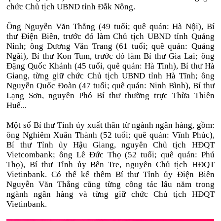
chức Chủ tịch UBND tỉnh Đắk Nông.
Ông Nguyễn Văn Thắng (49 tuổi; quê quán: Hà Nội), Bí
thư Điện Biên, trước đó làm Chủ tịch UBND tỉnh Quảng
Ninh; ông Dương Văn Trang (61 tuổi; quê quán: Quảng
Ngãi), Bí thư Kon Tum, trước đó làm Bí thư Gia Lai; ông
Đặng Quốc Khánh (45 tuổi, quê quán: Hà Tĩnh), Bí thư Hà
Giang, từng giữ chức Chủ tịch UBND tỉnh Hà Tĩnh; ông
Nguyễn Quốc Đoàn (47 tuổi; quê quán: Ninh Bình), Bí thư
Lạng Sơn, nguyên Phó Bí thư thường trực Thừa Thiên
Huế...
Một số Bí thư Tỉnh ủy xuất thân từ ngành ngân hàng, gồm:
ông Nghiêm Xuân Thành (52 tuổi; quê quán: Vĩnh Phúc),
Bí thư Tỉnh ủy Hậu Giang, nguyên Chủ tịch HĐQT
Vietcombank; ông Lê Đức Thọ (52 tuổi; quê quán: Phú
Thọ), Bí thư Tỉnh ủy Bến Tre, nguyên Chủ tịch HĐQT
Vietinbank. Có thể kể thêm Bí thư Tỉnh ủy Điện Biên
Nguyễn Văn Thắng cũng từng công tác lâu năm trong
ngành ngân hàng và từng giữ chức Chủ tịch HĐQT
Vietinbank.