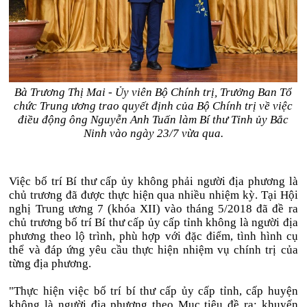
Bà Trương Thị Mai - Ủy viên Bộ Chính trị, Trưởng Ban Tổ
chức Trung ương trao quyết định của Bộ Chính trị về việc
điều động ông Nguyễn Anh Tuấn làm Bí thư Tỉnh ủy Bắc
Ninh vào ngày 23/7 vừa qua.
Việc bố trí Bí thư cấp ủy không phải người địa phương là
chủ trương đã được thực hiện qua nhiều nhiệm kỳ. Tại Hội
nghị Trung ương 7 (khóa XII) vào tháng 5/2018 đã đề ra
chủ trương bố trí Bí thư cấp ủy cấp tỉnh không là người địa
phương theo lộ trình, phù hợp với đặc điểm, tình hình cụ
thể và đáp ứng yêu cầu thực hiện nhiệm vụ chính trị của
từng địa phương.
"Thực hiện việc bố trí bí thư cấp ủy cấp tỉnh, cấp huyện
không là người địa phương theo Mục tiêu đề ra; khuyến