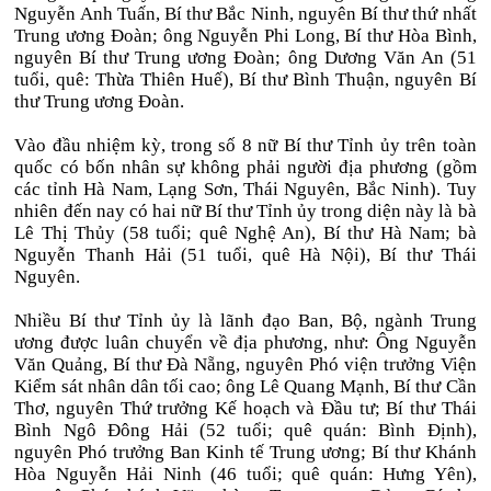
Nguyễn Anh Tuấn, Bí thư Bắc Ninh, nguyên Bí thư thứ nhất
Trung ương Đoàn; ông Nguyễn Phi Long, Bí thư Hòa Bình,
nguyên Bí thư Trung ương Đoàn; ông Dương Văn An (51
tuổi, quê: Thừa Thiên Huế), Bí thư Bình Thuận, nguyên Bí
thư Trung ương Đoàn.
Vào đầu nhiệm kỳ, trong số 8 nữ Bí thư Tỉnh ủy trên toàn
quốc có bốn nhân sự không phải người địa phương (gồm
các tỉnh Hà Nam, Lạng Sơn, Thái Nguyên, Bắc Ninh). Tuy
nhiên đến nay có hai nữ Bí thư Tỉnh ủy trong diện này là bà
Lê Thị Thủy (58 tuổi; quê Nghệ An), Bí thư Hà Nam; bà
Nguyễn Thanh Hải (51 tuổi, quê Hà Nội), Bí thư Thái
Nguyên.
Nhiều Bí thư Tỉnh ủy là lãnh đạo Ban, Bộ, ngành Trung
ương được luân chuyển về địa phương, như: Ông Nguyễn
Văn Quảng, Bí thư Đà Nẵng, nguyên Phó viện trưởng Viện
Kiểm sát nhân dân tối cao; ông Lê Quang Mạnh, Bí thư Cần
Thơ, nguyên Thứ trưởng Kế hoạch và Đầu tư; Bí thư Thái
Bình Ngô Đông Hải (52 tuổi; quê quán: Bình Định),
nguyên Phó trưởng Ban Kinh tế Trung ương; Bí thư Khánh
Hòa Nguyễn Hải Ninh (46 tuổi; quê quán: Hưng Yên),