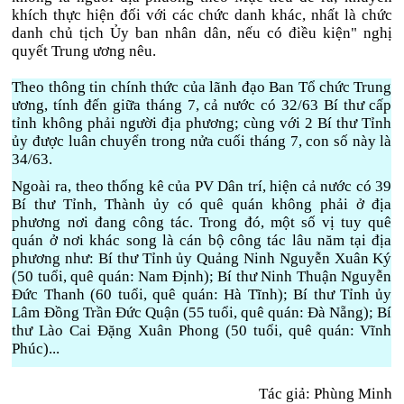
khích thực hiện đối với các chức danh khác, nhất là chức
danh chủ tịch Ủy ban nhân dân, nếu có điều kiện" nghị
quyết Trung ương nêu.
Theo thông tin chính thức của lãnh đạo Ban Tổ chức Trung
ương, tính đến giữa tháng 7, cả nước có 32/63 Bí thư cấp
tỉnh không phải người địa phương; cùng với 2 Bí thư Tỉnh
ủy được luân chuyển trong nửa cuối tháng 7, con số này là
34/63.
Ngoài ra, theo thống kê của PV Dân trí, hiện cả nước có 39
Bí thư Tỉnh, Thành ủy có quê quán không phải ở địa
phương nơi đang công tác. Trong đó, một số vị tuy quê
quán ở nơi khác song là cán bộ công tác lâu năm tại địa
phương như: Bí thư Tỉnh ủy Quảng Ninh Nguyễn Xuân Ký
(50 tuổi, quê quán: Nam Định); Bí thư Ninh Thuận Nguyễn
Đức Thanh (60 tuổi, quê quán: Hà Tĩnh); Bí thư Tỉnh ủy
Lâm Đồng Trần Đức Quận (55 tuổi, quê quán: Đà Nẵng); Bí
thư Lào Cai Đặng Xuân Phong (50 tuổi, quê quán: Vĩnh
Phúc)...
Tác giả: Phùng Minh