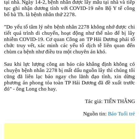
tại nhà. Ngày 14-2, bệnh nhân được lấy mẫu tại nhà và tiếp
tục ghi nhận dương tính với COVID-19 nên Bộ Y tế công
bố bà Th. là bệnh nhân thứ 2278.
"Do yếu tố tâm lý nên bệnh nhân 2278 không nhớ được chi
tiết quá trình di chuyển, hoạt động như thế nào để bị lây
nhiễm COVID-19. Cơ quan Công an TP Hải Dương phải tổ
chức truy vết, xác minh các yếu tố dịch tễ liên quan đến
chùm ca bệnh như điều tra một chuyên án khó.
Sau khi lực lượng công an báo cáo khẳng định không có
chuyện bệnh nhân 2278 bị mất dấu nguồn lây thì chúng tôi
cũng đã liên lạc báo ngay cho lãnh đạo tỉnh, xin dừng
phương án phong tỏa toàn TP Hải Dương đã đề xuất trước
đó" - ông Long cho hay.
Tác giả: TIẾN THẮNG
Nguồn tin:
Báo Tuổi trẻ