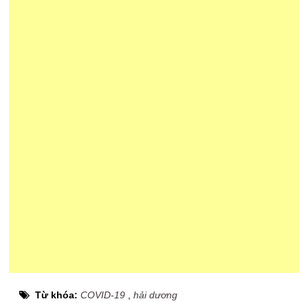
Từ khóa:
COVID-19
,
hải dương