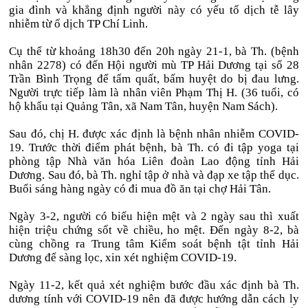
gia đình và khẳng định người này có yếu tố dịch tễ lây
nhiễm từ ổ dịch TP Chí Linh.
Cụ thể từ khoảng 18h30 đến 20h ngày 21-1, bà Th. (bệnh
nhân 2278) có đến Hội người mù TP Hải Dương tại số 28
Trần Bình Trọng để tẩm quất, bấm huyệt do bị đau lưng.
Người trực tiếp làm là nhân viên Phạm Thị H. (36 tuổi, có
hộ khẩu tại Quảng Tân, xã Nam Tân, huyện Nam Sách).
Sau đó, chị H. được xác định là bệnh nhân nhiễm COVID-
19. Trước thời điểm phát bệnh, bà Th. có đi tập yoga tại
phòng tập Nhà văn hóa Liên đoàn Lao động tỉnh Hải
Dương. Sau đó, bà Th. nghỉ tập ở nhà và đạp xe tập thể dục.
Buổi sáng hàng ngày có đi mua đồ ăn tại chợ Hải Tân.
Ngày 3-2, người có biểu hiện mệt và 2 ngày sau thì xuất
hiện triệu chứng sốt về chiều, ho mệt. Đến ngày 8-2, bà
cùng chồng ra Trung tâm Kiểm soát bệnh tật tỉnh Hải
Dương để sàng lọc, xin xét nghiệm COVID-19.
Ngày 11-2, kết quả xét nghiệm bước đầu xác định bà Th.
dương tính với COVID-19 nên đã được hướng dẫn cách ly