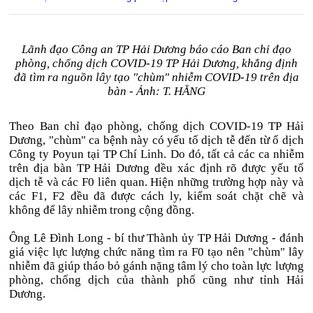
Lãnh đạo Công an TP Hải Dương báo cáo Ban chỉ đạo
phòng, chống dịch COVID-19 TP Hải Dương, khẳng định
đã tìm ra nguồn lây tạo "chùm" nhiễm COVID-19 trên địa
bàn - Ảnh: T. HẰNG
Theo Ban chỉ đạo phòng, chống dịch COVID-19 TP Hải
Dương, "chùm" ca bệnh này có yếu tố dịch tễ đến từ ổ dịch
Công ty Poyun tại TP Chí Linh. Do đó, tất cả các ca nhiễm
trên địa bàn TP Hải Dương đều xác định rõ được yếu tố
dịch tễ và các F0 liên quan. Hiện những trường hợp này và
các F1, F2 đều đã được cách ly, kiểm soát chặt chẽ và
không để lây nhiễm trong cộng đồng.
Ông Lê Đình Long - bí thư Thành ủy TP Hải Dương - đánh
giá việc lực lượng chức năng tìm ra F0 tạo nên "chùm" lây
nhiễm đã giúp tháo bỏ gánh nặng tâm lý cho toàn lực lượng
phòng, chống dịch của thành phố cũng như tỉnh Hải
Dương.