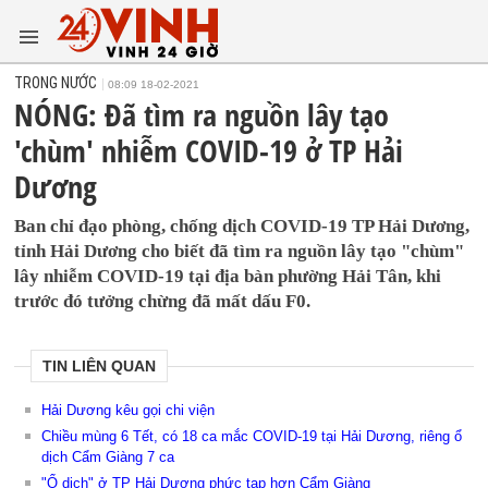
TRONG NƯỚC
08:09 18-02-2021
NÓNG: Đã tìm ra nguồn lây tạo
'chùm' nhiễm COVID-19 ở TP Hải
Dương
Ban chỉ đạo phòng, chống dịch COVID-19 TP Hải Dương,
tỉnh Hải Dương cho biết đã tìm ra nguồn lây tạo "chùm"
lây nhiễm COVID-19 tại địa bàn phường Hải Tân, khi
trước đó tưởng chừng đã mất dấu F0.
TIN LIÊN QUAN
Hải Dương kêu gọi chi viện
Chiều mùng 6 Tết, có 18 ca mắc COVID-19 tại Hải Dương, riêng ổ
dịch Cẩm Giàng 7 ca
"Ổ dịch" ở TP Hải Dương phức tạp hơn Cẩm Giàng