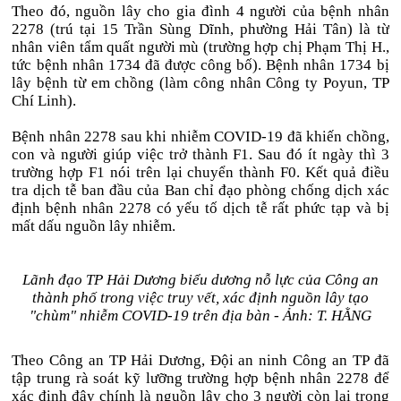
Theo đó, nguồn lây cho gia đình 4 người của bệnh nhân
2278 (trú tại 15 Trần Sùng Dĩnh, phường Hải Tân) là từ
nhân viên tẩm quất người mù (trường hợp chị Phạm Thị H.,
tức bệnh nhân 1734 đã được công bố). Bệnh nhân 1734 bị
lây bệnh từ em chồng (làm công nhân Công ty Poyun, TP
Chí Linh).
Bệnh nhân 2278 sau khi nhiễm COVID-19 đã khiến chồng,
con và người giúp việc trở thành F1. Sau đó ít ngày thì 3
trường hợp F1 nói trên lại chuyển thành F0. Kết quả điều
tra dịch tễ ban đầu của Ban chỉ đạo phòng chống dịch xác
định bệnh nhân 2278 có yếu tố dịch tễ rất phức tạp và bị
mất dấu nguồn lây nhiễm.
Lãnh đạo TP Hải Dương biểu dương nỗ lực của Công an
thành phố trong việc truy vết, xác định nguồn lây tạo
"chùm" nhiễm COVID-19 trên địa bàn - Ảnh: T. HẰNG
Theo Công an TP Hải Dương, Đội an ninh Công an TP đã
tập trung rà soát kỹ lưỡng trường hợp bệnh nhân 2278 để
xác định đây chính là nguồn lây cho 3 người còn lại trong