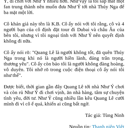
Ý, đi chơi với Như Ý nhiều hơn. Như vậy là tôi sắp mất một
fan trung thành nên muốn đưa Như Ý tới nhà Thúy Nga để
ba mặt một lời.
Cô khán giả này tên là K.B. Cô ấy nói với tôi rằng, cô và 4
người bạn của cô định đặt tour đi Dubai và châu Âu của
bên tôi, nhưng vì tôi ngoại tình với Như Ý nên quyết định
không đi nữa.
Cô ấy nói rõ: "Quang Lê là người không tốt, đã quên Thúy
Nga trong khi nó là người hiền lành, đáng trân trọng,
thương yêu". Cô ấy còn bảo tôi là người không đàng hoàng,
vô duyên. Tôi nhớ rõ trong cuộc điện thoại cô ấy nói tôi
như thế".
Được biết, thời gian gần đây Quang Lê tới nhà Như Ý chơi
và còn rủ Như Ý đi chơi vịnh, ăn nhà hàng, tâm sự chuyện
tình yêu, đời tư. Như Ý cũng nhiều lần kêu Quang Lê cưới
mình đi vì cô ế quá, khiến ai cũng bất ngờ.
Tác giả: Tùng Ninh
Nguồn tin:
Thanh niên Việt