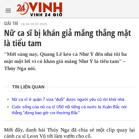
GIẢI TRÍ
16:34 30-07-2025
Nữ ca sĩ bị khán giả mắng thẳng mặt
là tiểu tam
"Mới sáng nay, Quang Lê kéo cả Như Ý đến nhà tôi ba
mặt một lời vì có khán giả mắng Như Ý là tiểu tam" –
Thúy Nga nói.
TIN LIÊN QUAN
Nữ ca sĩ ở quận 7 vừa “đuổi" được người yêu cũ rời khỏi nhà
Cuộc sống của nữ ca sĩ U50 nổi tiếng cả nước bị Xuân Bắc nói
thẳng "đừng bao giờ coi thường Bắc"
Mới đây, danh hài Thúy Nga đã chia sẻ một clip quay lại
cảnh ca sĩ Leon Vũ tới làm vườn cho cô.