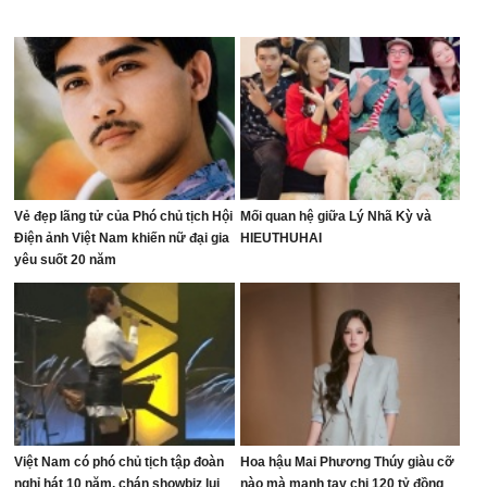
Vẻ đẹp lãng tử của Phó chủ tịch Hội
Mối quan hệ giữa Lý Nhã Kỳ và
Điện ảnh Việt Nam khiến nữ đại gia
HIEUTHUHAI
yêu suốt 20 năm
Việt Nam có phó chủ tịch tập đoàn
Hoa hậu Mai Phương Thúy giàu cỡ
nghỉ hát 10 năm, chán showbiz lui
nào mà mạnh tay chi 120 tỷ đồng