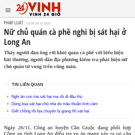
PHÁP LUẬT
13:34 26-11-2022
Nữ chủ quán cà phê nghi bị sát hại ở
Long An
Thấy người đàn ông rời khỏi quán cà phê với biểu hiện
bất thường, người dân địa phương kiểm tra phát hiện nữ
chủ quán tử vong trên vũng máu.
TIN LIÊN QUAN
Nghi án con trai sát hại mẹ rồi đi đầu thú
Dùng búa sát hại chủ nhà do mâu thuẫn tình cảm
Giết chồng rồi bịa chuyện bị giang hồ sát hại
Ngày 26/11, Công an huyện Cần Giuộc đang phối hợp
Công an tỉnh Long An điều tra vụ án mạng xảy ra tại căn