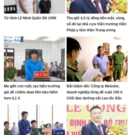
Tử hình Lê Minh Quân SN 1996
Thu giữ 4,5 tỷ đồng tiền mặt, vàng,
sổ đỏ tại nhà cựu Viện trưởng Viện
Pháp y tâm thần Trung ương
Mẹ giết con ruột, tạo hiện trường
Bắt Giám đốc Công ty Mekolor,
giả để chiếm đoạt tiền bảo hiểm
doanh nghiệp từng đề xuất 100 tỉ
hơn 4,1 tỉ
USD làm đường sắt cao tốc Bắc
Nam