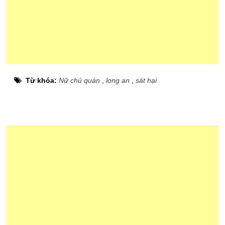
Từ khóa:
Nữ chủ quán
,
long an
,
sát hại