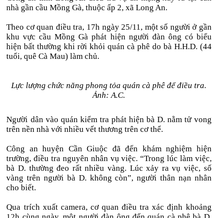
nhà gần cầu Mồng Gà, thuộc ấp 2, xã Long An.
Theo cơ quan điều tra, 17h ngày 25/11, một số người ở gần
khu vực cầu Mồng Gà phát hiện người đàn ông có biểu
hiện bất thường khi rời khỏi quán cà phê do bà H.H.D. (44
tuổi, quê Cà Mau) làm chủ.
Lực lượng chức năng phong tỏa quán cà phê để điều tra.
Ảnh: A.C.
Người dân vào quán
kiểm tra phát hiện bà D. nằm tử vong
trên nền nhà với nhiều vết thương trên cơ thể.
Công an huyện Cần Giuộc đã đến khám nghiệm hiện
trường, điều tra nguyên nhân vụ việc. “Trong lúc làm việc,
bà D. thường đeo rất nhiều vàng. Lúc xảy ra vụ việc, số
vàng trên người bà D. không còn”, người thân nạn nhân
cho biết.
Qua trích xuất camera, cơ quan điều tra xác định khoảng
12h cùng ngày, một người đàn ông đến quán cà phê bà D.