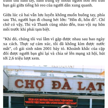
tranh thủ nắm tay, nam trung uý nhoài người hôn lên trán
bạn gái giữa tiếng hò reo của người dân xung quanh.
Giữa lúc cả hai vẫn lưu luyến không muốn buông tay, phía
sau Thi, người bạn đi chung hét lớn: "Hôn đi, hôn đi". Chỉ
chờ có vậy, Thi và Thanh cùng nhào đến, trao vội nụ hôn
môi trước khi phải tạm biệt.
"Khi đó, chúng tôi vui lắm vì gặp được nhau sau bao ngày
xa cách. Thực sự cảm xúc, tôi đã không kìm được nước
mắt", cô gái sinh năm 2001 bày tỏ. Khoảnh khắc của cặp
đôi được người bạn ghi lại và chia sẻ lên mạng xã hội, hút
tới 2,6 triệu lượt xem.