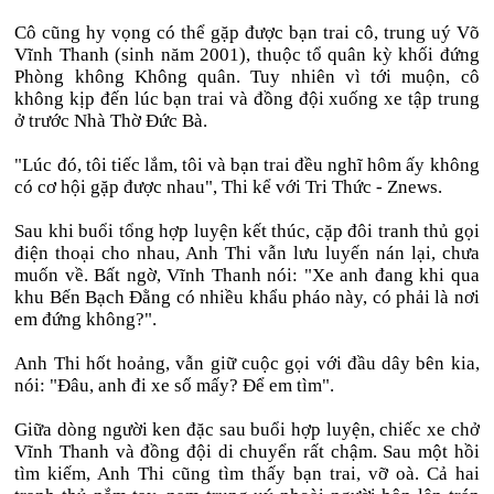
Cô cũng hy vọng có thể gặp được bạn trai cô, trung uý Võ
Vĩnh Thanh (sinh năm 2001), thuộc tổ quân kỳ khối đứng
Phòng không Không quân. Tuy nhiên vì tới muộn, cô
không kịp đến lúc bạn trai và đồng đội xuống xe tập trung
ở trước Nhà Thờ Đức Bà.
"Lúc đó, tôi tiếc lắm, tôi và bạn trai đều nghĩ hôm ấy không
có cơ hội gặp được nhau", Thi kể với Tri Thức - Znews.
Sau khi buổi tổng hợp luyện kết thúc, cặp đôi tranh thủ gọi
điện thoại cho nhau, Anh Thi vẫn lưu luyến nán lại, chưa
muốn về. Bất ngờ, Vĩnh Thanh nói: "Xe anh đang khi qua
khu Bến Bạch Đằng có nhiều khẩu pháo này, có phải là nơi
em đứng không?".
Anh Thi hốt hoảng, vẫn giữ cuộc gọi với đầu dây bên kia,
nói: "Đâu, anh đi xe số mấy? Để em tìm".
Giữa dòng người ken đặc sau buổi hợp luyện, chiếc xe chở
Vĩnh Thanh và đồng đội di chuyển rất chậm. Sau một hồi
tìm kiếm, Anh Thi cũng tìm thấy bạn trai, vỡ oà. Cả hai