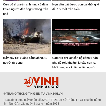
Cựu võ sĩ quyền anh tung cú đấm
Ngư dân bắt được con cá khổng lồ
khiến người đàn ông tử vong trên
dài 1,5 mét trên biển
phố
Máy bay rơi xuống cánh đồng, 13
Camera ghi lại toàn bộ cảnh 1 sản
người tử vong
phụ đẻ rơi, khoảnh khoắc con ra
khỏi bụng mẹ khiến nhiều người
thót tim
®
TRANG THÔNG TIN ĐIỆN TỬ VINH24H.VN
Hoạt động theo giấy phép số 32/GP-TTĐT, do Sở Thông tin và Truyền thông
tỉnh Nghệ An cấp ngày 3 tháng 4 năm 2018