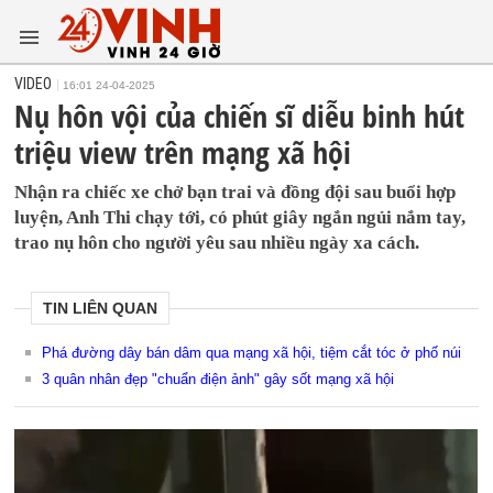
VIDEO
16:01 24-04-2025
Nụ hôn vội của chiến sĩ diễu binh hút
triệu view trên mạng xã hội
Nhận ra chiếc xe chở bạn trai và đồng đội sau buổi hợp
luyện, Anh Thi chạy tới, có phút giây ngắn ngủi nắm tay,
trao nụ hôn cho người yêu sau nhiều ngày xa cách.
TIN LIÊN QUAN
Phá đường dây bán dâm qua mạng xã hội, tiệm cắt tóc ở phố núi
3 quân nhân đẹp "chuẩn điện ảnh" gây sốt mạng xã hội