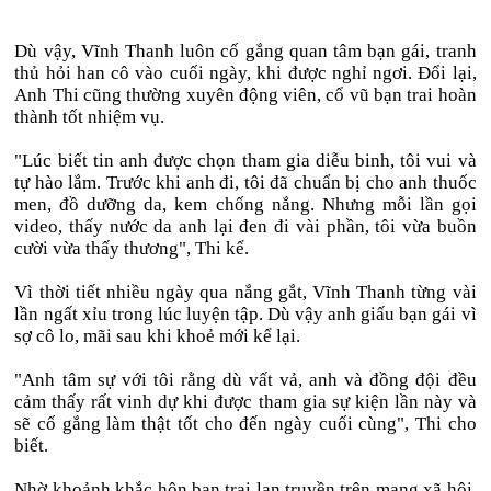
Dù vậy, Vĩnh Thanh luôn cố gắng quan tâm bạn gái, tranh
thủ hỏi han cô vào cuối ngày, khi được nghỉ ngơi. Đổi lại,
Anh Thi cũng thường xuyên động viên, cổ vũ bạn trai hoàn
thành tốt nhiệm vụ.
"Lúc biết tin anh được chọn tham gia diễu binh, tôi vui và
tự hào lắm. Trước khi anh đi, tôi đã chuẩn bị cho anh thuốc
men, đồ dưỡng da, kem chống nắng. Nhưng mỗi lần gọi
video, thấy nước da anh lại đen đi vài phần, tôi vừa buồn
cười vừa thấy thương", Thi kể.
Vì thời tiết nhiều ngày qua nắng gắt, Vĩnh Thanh từng vài
lần ngất xỉu trong lúc luyện tập. Dù vậy anh giấu bạn gái vì
sợ cô lo, mãi sau khi khoẻ mới kể lại.
"Anh tâm sự với tôi rằng dù vất vả, anh và đồng đội đều
cảm thấy rất vinh dự khi được tham gia sự kiện lần này và
sẽ cố gắng làm thật tốt cho đến ngày cuối cùng", Thi cho
biết.
Nhờ khoảnh khắc hôn bạn trai lan truyền trên mạng xã hội,