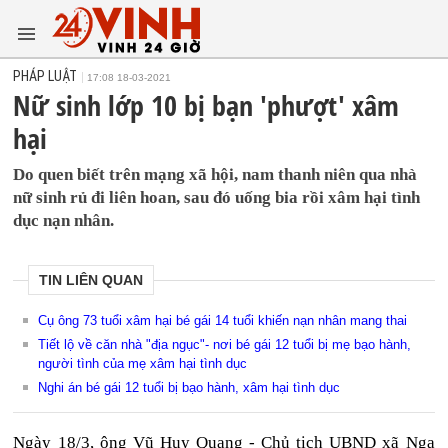
PHÁP LUẬT
17:08 18-03-2021
Nữ sinh lớp 10 bị bạn 'phượt' xâm
hại
Do quen biết trên mạng xã hội, nam thanh niên qua nhà
nữ sinh rủ đi liên hoan, sau đó uống bia rồi xâm hại tình
dục nạn nhân.
TIN LIÊN QUAN
Cụ ông 73 tuổi xâm hại bé gái 14 tuổi khiến nạn nhân mang thai
Tiết lộ về căn nhà "địa ngục"- nơi bé gái 12 tuổi bị mẹ bạo hành,
người tình của mẹ xâm hại tình dục
Nghi án bé gái 12 tuổi bị bạo hành, xâm hại tình dục
Ngày 18/3, ông Vũ Huy Quang - Chủ tịch UBND xã Nga