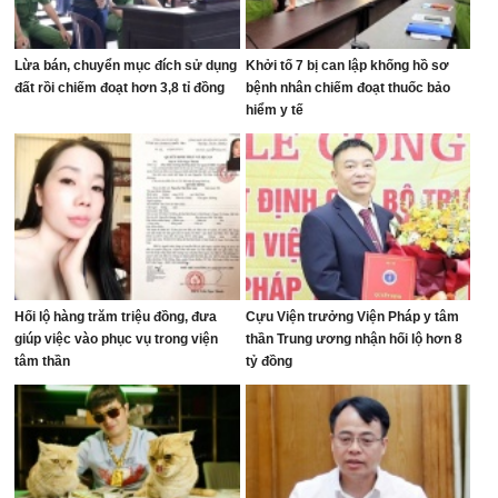
Lừa bán, chuyển mục đích sử dụng
Khởi tố 7 bị can lập khống hồ sơ
đất rồi chiếm đoạt hơn 3,8 tỉ đồng
bệnh nhân chiếm đoạt thuốc bảo
hiểm y tế
Hối lộ hàng trăm triệu đồng, đưa
Cựu Viện trưởng Viện Pháp y tâm
giúp việc vào phục vụ trong viện
thần Trung ương nhận hối lộ hơn 8
tâm thần
tỷ đồng