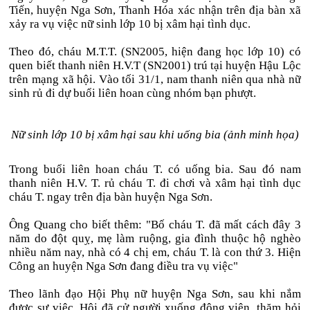
Tiến, huyện Nga Sơn, Thanh Hóa xác nhận trên địa bàn xã
xảy ra vụ việc nữ sinh lớp 10 bị xâm hại tình dục.
Theo đó, cháu M.T.T. (SN2005, hiện đang học lớp 10) có
quen biết thanh niên H.V.T (SN2001) trú tại huyện Hậu Lộc
trên mạng xã hội. Vào tối 31/1, nam thanh niên qua nhà nữ
sinh rủ đi dự buổi liên hoan cùng nhóm bạn phượt.
Nữ sinh lớp 10 bị xâm hại sau khi uống bia (ảnh minh họa)
Trong buổi liên hoan cháu T. có uống bia. Sau đó nam
thanh niên H.V. T. rủ cháu T. đi chơi và xâm hại tình dục
cháu T. ngay trên địa bàn huyện Nga Sơn.
Ông Quang cho biết thêm: "Bố cháu T. đã mất cách đây 3
năm do đột quỵ, mẹ làm ruộng, gia đình thuộc hộ nghèo
nhiều năm nay, nhà có 4 chị em, cháu T. là con thứ 3. Hiện
Công an huyện Nga Sơn đang điều tra vụ việc"
Theo lãnh đạo Hội Phụ nữ huyện Nga Sơn, sau khi nắm
được sự việc, Hội đã cử người xuống động viên, thăm hỏi