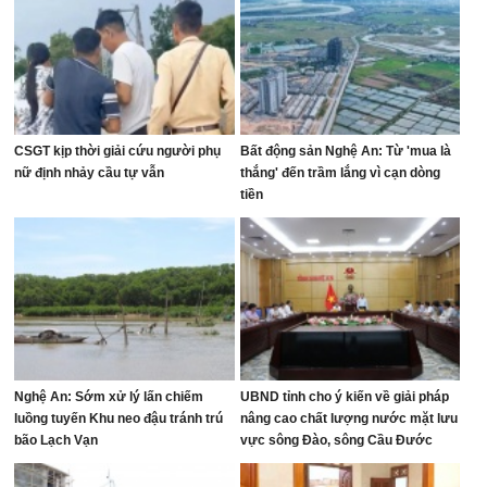
CSGT kịp thời giải cứu người phụ
Bất động sản Nghệ An: Từ 'mua là
nữ định nhảy cầu tự vẫn
thắng' đến trầm lắng vì cạn dòng
tiền
Nghệ An: Sớm xử lý lấn chiếm
UBND tỉnh cho ý kiến về giải pháp
luồng tuyến Khu neo đậu tránh trú
nâng cao chất lượng nước mặt lưu
bão Lạch Vạn
vực sông Đào, sông Cầu Đước