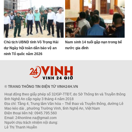
Chủ tịch UBND tỉnh Võ Trọng Hải
Nam sinh 14 tuổi gặp nạn trong bể
dự Ngày hội toàn dân bảo vệ an
nước gia đình
ninh Tổ quốc năm 2026
®
TRANG THÔNG TIN ĐIỆN TỬ VINH24H.VN
Hoạt động theo giấy phép số 32/GP-TTĐT, do Sở Thông tin và Truyền thông
tỉnh Nghệ An cấp ngày 3 tháng 4 năm 2018
Địa chỉ: Tầng 4, Trung tâm Văn hóa – Thể thao và Truyền thông, đường Lê
Mao kéo dài , phường Trường Vinh, tỉnh Nghệ An, Việt Nam
Điện thoại liên hệ: 0945.795.560
Email: 24honline.na@gmail.com
Người chịu trách nhiệm nội dung:
Lê Thị Thanh Huyền