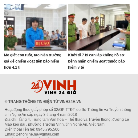
Mẹ giết con ruột, tạo hiện trường
Khởi tố 7 bị can lập khống hồ sơ
giả để chiếm đoạt tiền bảo hiểm
bệnh nhân chiếm đoạt thuốc bảo
hơn 4,1 tỉ
hiểm y tế
®
TRANG THÔNG TIN ĐIỆN TỬ VINH24H.VN
Hoạt động theo giấy phép số 32/GP-TTĐT, do Sở Thông tin và Truyền thông
tỉnh Nghệ An cấp ngày 3 tháng 4 năm 2018
Địa chỉ: Tầng 4, Trung tâm Văn hóa – Thể thao và Truyền thông, đường Lê
Mao kéo dài , phường Trường Vinh, tỉnh Nghệ An, Việt Nam
Điện thoại liên hệ: 0945.795.560
Email: 24honline.na@gmail.com