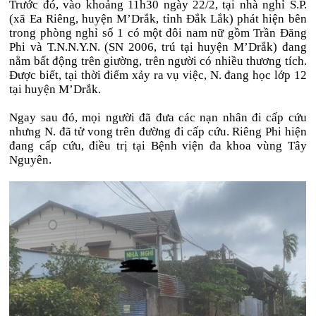
Trước đó, vào khoảng 11h30 ngày 22/2, tại nhà nghỉ S.P.
(xã Ea Riêng, huyện M’Drắk, tỉnh Đắk Lắk) phát hiện bên
trong phòng nghỉ số 1 có một đôi nam nữ gồm Trần Đăng
Phi và T.N.N.Y.N. (SN 2006, trú tại huyện M’Drắk) đang
nằm bất động trên giường, trên người có nhiều thương tích.
Được biết, tại thời điểm xảy ra vụ việc, N. đang học lớp 12
tại huyện M’Drắk.
Ngay sau đó, mọi người đã đưa các nạn nhân đi cấp cứu
nhưng N. đã tử vong trên đường đi cấp cứu. Riêng Phi hiện
đang cấp cứu, điều trị tại Bệnh viện đa khoa vùng Tây
Nguyên.