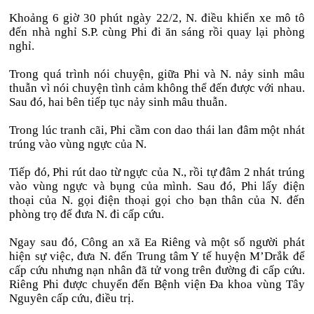
Khoảng 6 giờ 30 phút ngày 22/2, N. điều khiển xe mô tô
đến nhà nghỉ S.P. cùng Phi đi ăn sáng rồi quay lại phòng
nghỉ.
Trong quá trình nói chuyện, giữa Phi và N. nảy sinh mâu
thuẫn vì nói chuyện tình cảm không thể đến được với nhau.
Sau đó, hai bên tiếp tục nảy sinh mâu thuẫn.
Trong lúc tranh cãi, Phi cầm con dao thái lan đâm một nhát
trúng vào vùng ngực của N.
Tiếp đó, Phi rút dao từ ngực của N., rồi tự đâm 2 nhát trúng
vào vùng ngực và bụng của mình. Sau đó, Phi lấy điện
thoại của N. gọi điện thoại gọi cho bạn thân của N. đến
phòng trọ để đưa N. đi cấp cứu.
Ngay sau đó, Công an xã Ea Riêng và một số người phát
hiện sự việc, đưa N. đến Trung tâm Y tế huyện M’Drắk để
cấp cứu nhưng nạn nhân đã tử vong trên đường đi cấp cứu.
Riêng Phi được chuyển đến Bệnh viện Đa khoa vùng Tây
Nguyên cấp cứu, điều trị.