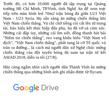
Trước đó, có hơn 10.000 người đã tập trung tại Quảng
trường Hồ Chí Minh, TP.Vinh, tỉnh Nghệ An để xem trực
tiếp trên màn hình led 70m2 trận bóng đá giữa U23 Việt
Nam - U23 Syria. Họ sẵn sàng ăn mừng chiến thắng khi
Việt Nam chiến thắng. Và chỉ chờ tiềng còi cất lên từ trọng
tài, báo hiệu kết thúc hiệp đấu phụ, họ đã vỡ oà cảm xúc.
Những cái đập tay, những cái ôm siết, đồng thanh hát bài
"Niềm tin chiến thắng", reo vang khẩu hiểu "Việt Nam vô
địch", "Việt Nam chiến thắng", phất tung lá cờ Tổ quốc và
tràn ra đường... là cách mà người dân xứ Nghệ chúc mừng
chiến thắng của đội tuyển bóng đá nam tại trận tứ kết
ASIAD 2018, diễn ra tối (27/8).
Hãy cùng ngắm nhìn cách người dân Thành Vinh ăn mừng
chiến thắng qua những hình ảnh ghi nhận được từ flycam.