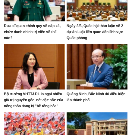
Đưa sĩ quan chính quy về cấp xã,
Ngày 8/8, Quốc hội thảo luận về 2
chức danh chính trị viên sẽ thế
dự án Luật liên quan đến lĩnh vực
nào?
Quốc phòng
Bộ trưởng VHTT&DL lo ngại nhiều
Quảng Ninh, Bắc Ninh đủ điều kiện
giá trị nguyên gốc, nét đặc sắc của
lên thành phố
nông thôn đang bị "bê tông hóa"