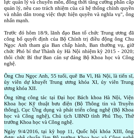
lực quản lý và chuyên môn, đồng thời tăng cường phân cấp
quản lý, nêu cao trách nhiệm của cả hệ thống chính quyền
và nhân dân trong việc thực hiện quyền và nghĩa vụ", ông
nhấn mạnh.
Trước đó hôm 18/9, lãnh đạo Ban tổ chức Trung ương đã
công bố quyết định của Bộ Chính trị điều động ông Chu
Ngọc Anh tham gia Ban chấp hành, Ban thường vụ, giữ
chức Phó bí thư Thành ủy Hà Nội nhiệm kỳ 2015 - 2020;
thôi chức Bí thư Ban cán sự đảng Bộ Khoa học và Công
nghệ.
Ông Chu Ngọc Anh, 55 tuổi, quê Ba Vì, Hà Nội, là tiến sĩ,
ủy viên dự khuyết Trung ương khóa XI, ủy viên Trung
ương khóa XII.
Ông từng công tác tại Đại học Bách khoa Hà Nội, Viện
Khoa học Kỹ thuật bưu điện (Bộ Thông tin và Truyền
thông), Cục Ứng dụng và phát triển công nghệ (Bộ Khoa
học và Công nghệ), Chủ tịch UBND tỉnh Phú Thọ, Thứ
trưởng Khoa học và Công nghệ.
Ngày 9/4/2016, tại kỳ họp 11, Quốc hội khóa XIII, ông
được phê chuẩn làm Bộ trưởng Khoa học và Công nghệ