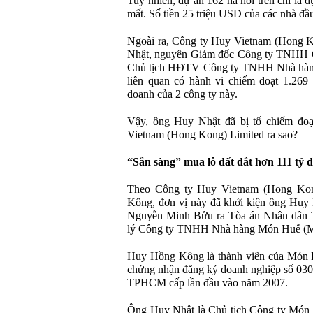
Tuy nhiên, dự án 162 ha nói trên chỉ là
mất. Số tiền 25 triệu USD của các nhà đầu
Ngoài ra, Công ty Huy Vietnam (Hong K
Nhật, nguyên Giám đốc Công ty TNHH C
Chủ tịch HĐTV Công ty TNHH Nhà hàng
liên quan có hành vi chiếm đoạt 1.269
doanh của 2 công ty này.
Vậy, ông Huy Nhật đã bị tố chiếm đoạ
Vietnam (Hong Kong) Limited ra sao?
“Sẵn sàng” mua lô đất đắt hơn 111 tỷ đ
Theo Công ty Huy Vietnam (Hong Kong
Kông, đơn vị này đã khởi kiện ông Huy
Nguyễn Minh Bửu ra Tòa án Nhân dân
lý Công ty TNHH Nhà hàng Món Huế (
Huy Hồng Kông là thành viên của Món H
chứng nhận đăng ký doanh nghiệp số 03
TPHCM cấp lần đầu vào năm 2007.
Ông Huy Nhật là Chủ tịch Công ty Món H