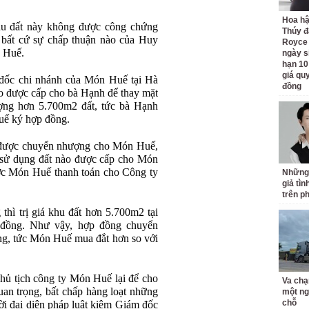
Hoa h
u đất này không được công chứng
Thúy đ
bất cứ sự chấp thuận nào của Huy
Royce
 Huế.
ngày s
hạn 10
giá quy
 đốc chi nhánh của Món Huế tại Hà
đồng
o được cấp cho bà Hạnh để thay mặt
ng hơn 5.700m2 đất, tức bà Hạnh
uế ký hợp đồng.
 được chuyển nhượng cho Món Huế,
 sử dụng đất nào được cấp cho Món
ợc Món Huế thanh toán cho Công ty
Những
giả tìn
trên p
g thì trị giá khu đất hơn 5.700m2 tại
 đồng. Như vậy, hợp đồng chuyển
ng, tức Món Huế mua đắt hơn so với
Chủ tịch công ty Món Huế lại để cho
Va chạ
uan trọng, bất chấp hàng loạt những
một ng
chỗ
i đại diện pháp luật kiêm Giám đốc