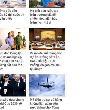
ớng yêu cầu
Mẹ giết con ruột, tạo
c kỳ thi, cuộc thi
hiện trường giả để
cần thiết
chiếm đoạt tiền bảo
hiểm hơn 4,1 tỉ
ám đốc Công ty
Vì sao đề xuất tăng vốn
r, doanh nghiệp
dự án đường sắt Lào
ề xuất 100 tỉ USD
Cai – Hà Nội – Hải
ờng sắt cao tốc
Phòng lên gần 290.000
am
tỷ đồng?
àn xếp đưa chung
Mỹ điều tra sự cố hàng
rld Cup 2030 về
không liên quan đến
co?
trực thăng chở Tổng