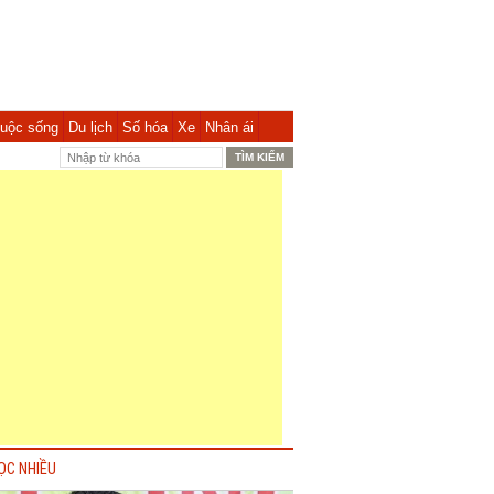
uộc sống
Du lịch
Số hóa
Xe
Nhân ái
ỌC NHIỀU