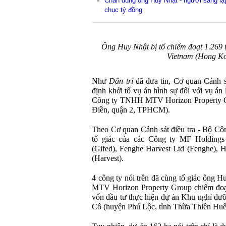
Chân dung ông Huy Nhật - người sáng lậ
chục tỷ đồng
Ông Huy Nhật bị tố chiếm đoạt 1.269 
Vietnam (Hong Ko
Như
Dân trí
đã đưa tin, Cơ quan Cảnh s
định khởi tố vụ án hình sự đối với vụ án 
Công ty TNHH MTV Horizon Property G
Điền, quận 2, TPHCM).
Theo Cơ quan Cảnh sát điều tra - Bộ Cô
tố giác của các Công ty MF Holdings
(Gifed), Fenghe Harvest Ltd (Fenghe), H
(Harvest).
4 công ty nói trên đã cùng tố giác ông
MTV Horizon Property Group chiếm đoạt
vốn đầu tư thực hiện dự án Khu nghỉ dưỡn
Cô (huyện Phú Lộc, tỉnh Thừa Thiên Huế