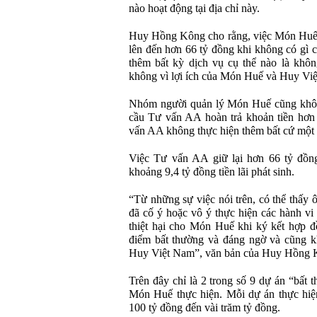
nào hoạt động tại địa chỉ này.
Huy Hồng Kông cho rằng, việc Món Huế c
lên đến hơn 66 tỷ đồng khi không có gì 
thêm bất kỳ dịch vụ cụ thể nào là khôn
không vì lợi ích của Món Huế và Huy Vi
Nhóm người quản lý Món Huế cũng khôn
cầu Tư vấn AA hoàn trả khoản tiền hơn
vấn AA không thực hiện thêm bất cứ một 
Việc Tư vấn AA giữ lại hơn 66 tỷ đồn
khoảng 9,4 tỷ đồng tiền lãi phát sinh.
“Từ những sự việc nói trên, có thể thấ
đã cố ý hoặc vô ý thực hiện các hành vi
thiệt hại cho Món Huế khi ký kết hợp đ
điểm bất thường và đáng ngờ và cũng k
Huy Việt Nam”, văn bản của Huy Hồng K
Trên đây chỉ là 2 trong số 9 dự án “bất
Món Huế thực hiện. Mỗi dự án thực hiệ
100 tỷ đồng đến vài trăm tỷ đồng.