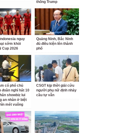
thống Trump
Indonesia nguy
Quảng Ninh, Bắc Ninh
loại sớm khỏi
đủ điều kiện lên thành
 Cup 2026
phố
am có phó chủ
CSGT kịp thời giải cứu
p đoàn nghỉ hát 10
người phụ nữ định nhảy
hán showbiz lui
cầu tự vẫn
g an nhàn ở biệt
hìn mét vuông