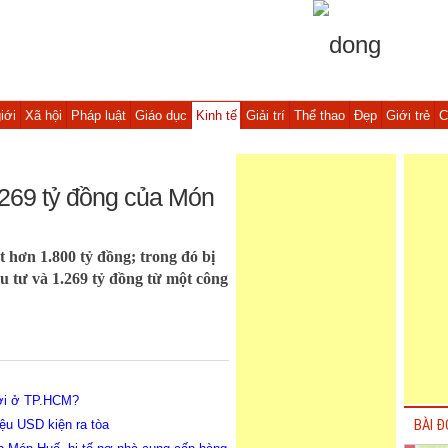
iới
Xã hội
Pháp luật
Giáo dục
Kinh tế
Giải trí
Thể thao
Đẹp
Giới trẻ
C
.269 tỷ đồng của Món
 hơn 1.800 tỷ đồng; trong đó bị
u tư và 1.269 tỷ đồng từ một công
ới ở TP.HCM?
ệu USD kiện ra tòa
BÀI Đ