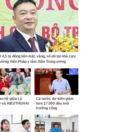
 4,5 tỷ đồng tiền mặt, vàng, sổ đỏ tại nhà cựu
rưởng Viện Pháp y tâm thần Trung ương
an hệ giữa Lý
Cả nước dự kiến giảm
ỳ và HIEUTHUHAI
hơn 17.000 đầu mối
trường công