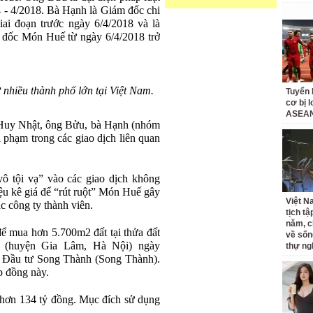
- 4/2018. Bà Hạnh là Giám đốc chi
ai đoạn trước ngày 6/4/2018 và là
m đốc Món Huế từ ngày 6/4/2018 trở
 nhiều thành phố lớn tại Việt Nam.
Tuyển 
cơ bị 
ASEAN
Huy Nhật, ông Bửu, bà Hạnh (nhóm
 phạm trong các giao dịch liên quan
 tội vạ” vào các giao dịch không
ệu kê giá để “rút ruột” Món Huế gây
Việt N
c công ty thành viên.
tịch tậ
năm, c
 mua hơn 5.700m2 đất tại thửa đất
về sốn
 (huyện Gia Lâm, Hà Nội) ngày
thự ng
 Đầu tư Song Thành (Song Thành).
 đồng này.
à hơn 134 tỷ đồng. Mục đích sử dụng