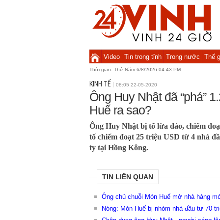
Video
Tin trong tỉnh
Trong nước
Thế g
Thời gian:
Thứ Năm 6/8/2026 04:43 PM
KINH TẾ
08:05 22-05-2020
Ông Huy Nhật đã “phá” 1
Huế ra sao?
Ông Huy Nhật bị tố lừa đảo, chiếm đoạt
tố chiếm đoạt 25 triệu USD từ 4 nhà đầ
ty tại Hồng Kông.
TIN LIÊN QUAN
Ông chủ chuỗi Món Huế mở nhà hàng m
Nóng: Món Huế bị nhóm nhà đầu tư 70 tri