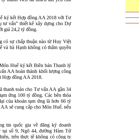
ế ký kết Hợp đồng AA 2018 với Tư
 tư vấn” thiết kế xây dựng cho Dự
 giá 24,2 tỷ đồng.
g có sự chấp thuận nào từ Huy Việt
ế và bà Hạnh không có thẩm quyền
n Món Huế ký kết Biên bản Thanh lý
vấn AA hoàn thành khối lượng công
ứt Hợp đồng AA 2018.
 thanh toán cho Tư vấn AA gần 34
 tạm ứng 100 tỷ đồng. Các bên thỏa
 lại của khoản tạm ứng là hơn 66 tỷ
 AA sẽ cung cấp cho Món Huế, nếu
ng tin quốc gia về đăng ký doanh
ý tại số 9, Ngõ 44, đường Hàm Tử
ên, trên thực tế không có công ty