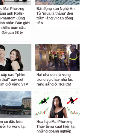
ậu Mai Phương
Bất động sản Nghệ An:
ăng ảnh Rolls-
Từ 'mua là thắng' đến
 Phantom đúng
trầm lắng vì cạn dòng
inh nhật: Bản giới
tiền
 chiếc toàn cầu,
 đổi gần 68 tỷ
 cặp sao "phim
Hai cha con tử vong
h thật" gây sốt
trong vụ cháy nhà lúc
him giờ vàng VTV
rạng sáng ở TP.HCM
m xe đầu kéo,
Hoa hậu Mai Phương
ười tử vong tại
Thúy từng xuất hiện tại
những doanh nghiệp