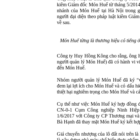
kiêm Giám đốc Món Huế từ tháng 5/2014 
nhánh của Món Huế tại Hà Nội trong gi
người đại diện theo pháp luật kiêm Giá
về sau.
Món Huế từng là thương hiệu có tiếng ở
Công ty Huy Hồng Kông cho rằng, ông 
người quản lý Món Huế) đã có hành vi vi
đến Món Huế.
Nhóm người quản lý Món Huế đã ký “vô
đem lại lợi ích cho Món Huế và có dấu hi
thiệt hại nghiêm trọng cho Món Huế và cá
Cụ thể như việc Món Huế ký hợp đồng để
CN-0-1 Cụm Công nghiệp Ninh Hiệp
1/6/2017 với Công ty CP Thương mại và
Bà Hạnh đã thay mặt Món Huế ký kết hợp
Giá chuyển nhượng của lô đất nói trên l