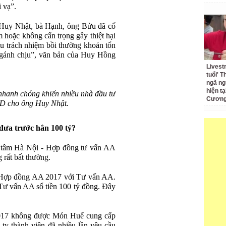
 vạ”.
g Huy Nhật, bà Hạnh, ông Bửu đã cố
m hoặc không cẩn trọng gây thiệt hại
 trách nhiệm bồi thường khoản tổn
gánh chịu”, văn bản của Huy Hồng
Livest
tuổi' 
ngã ng
hiện t
hanh chóng khiến nhiều nhà đầu tư
Cương 
SD cho ông Huy Nhật.
đưa trước hẳn 100 tỷ?
tâm Hà Nội - Hợp đồng tư vấn AA
rất bất thường.
 Hợp đồng AA 2017 với Tư vấn AA.
Tư vấn AA số tiền 100 tỷ đồng. Đây
017 không được Món Huế cung cấp
 ty thành viên đã nhiều lần yêu cầu