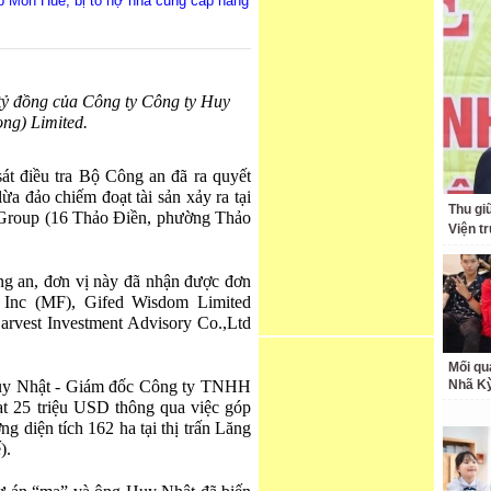
p Món Huế, bị tố nợ nhà cung cấp hàng
tỷ đồng của Công ty Công ty Huy
ng) Limited.
át điều tra Bộ Công an đã ra quyết
lừa đảo chiếm đoạt tài sản xảy ra tại
Thu giữ
roup (16 Thảo Điền, phường Thảo
Viện t
ng an, đơn vị này đã nhận được đơn
 Inc (MF), Gifed Wisdom Limited
arvest Investment Advisory Co.,Ltd
Mối qu
 Huy Nhật - Giám đốc Công ty TNHH
Nhã K
 25 triệu USD thông qua việc góp
g diện tích 162 ha tại thị trấn Lăng
).