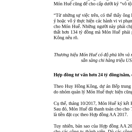
Món Huế cũng để cho cấp dưới ký “vô tội
“Từ những sự việc trên, có thể thấy ôn
ý hoặc vô ý thực hiện các hành vi vi phạ
cho Món Huế. Những người này phải chịu
thất hơn 134 tỷ đồng mà Món Huế phải 
Kông nêu rõ.
Thương hiệu Món Huế có độ phủ lớn và n
sẵn sàng chi hàng triệu U
Hợp đồng tư vấn hơn 24 tỷ đồng/năm, 
Theo Huy Hồng Kông, dự án Bếp trung 
do nhóm quản lý Món Huế thực hiện cũng 
Cụ thể, tháng 10/2017, Món Huế ký kết
Sau đó, Món Huế đã thanh toán cho cho 
là tiền đặt cọc theo Hợp đồng AA 2017.
Tuy nhiên, bản sao của Hợp đồng AA 2
cho các công ty thành viên. Dù các công