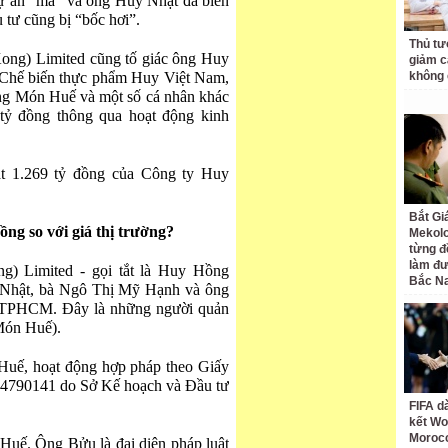
 dự án “ma” và ông Huy Nhật đã biến
 tư cũng bị “bốc hơi”.
Thủ tư
ong) Limited cũng tố giác ông Huy
giảm cá
hế biến thực phẩm Huy Việt Nam,
không 
 Món Huế và một số cá nhân khác
 tỷ đồng thông qua hoạt động kinh
t 1.269 tỷ đồng của Công ty Huy
Bắt Gi
ồng so với giá thị trường?
Mekolo
từng đ
làm đư
) Limited - gọi tắt là Huy Hồng
Bắc N
 Nhật, bà Ngô Thị Mỹ Hạnh và ông
 TPHCM. Đây là những người quản
Món Huế).
uế, hoạt động hợp pháp theo Giấy
04790141 do Sở Kế hoạch và Đầu tư
FIFA d
kết Wo
Moroc
uế. Ông Bửu là đại diện pháp luật