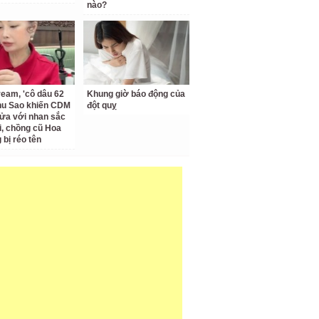
nào?
ream, 'cô dâu 62
Khung giờ báo động của
Thu Sao khiến CDM
đột quỵ
ửa với nhan sắc
ại, chồng cũ Hoa
bị réo tên