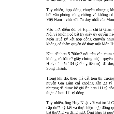
là xây dựng nhà máy chế biến thực phẩm.
Tuy nhiên, hợp đồng chuyển nhượng kh
bởi văn phòng công chứng và không có 
Việt Nam – chủ sở hữu duy nhất của Món
Vào thời điểm đó, bà Hạnh chỉ là Giám
Nội và không có bất kỳ giấy ủy quyền nà
Món Huế ký kết hợp đồng chuyển nhượ
không có thẩm quyền để thay mặt Món H
Khu đất hơn 5.700m2 nói trên vẫn chưa
không có bất cứ giấy chứng nhận quyền
Huế, dù hơn 134 tỷ đồng tiền mặt đã đư
Song Thành.
Trong khi đó, theo giá đất trên thị trườn
huyện Gia Lâm chỉ khoảng gần 23 tỷ
nhượng đã được kê giá lên hơn 111 tỷ đồ
thực tế hơn 111 tỷ đồng.
Tuy nhiên, ông Huy Nhật với vai trò là 
cấp dưới ký kết và thực hiện hợp đồng q
bất thường và đáng ngờ. Ông Bửu là ngườ