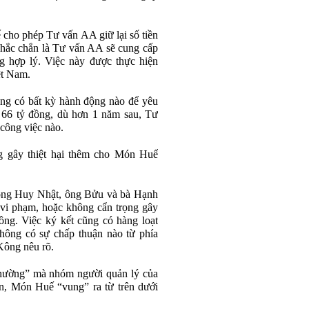
ho phép Tư vấn AA giữ lại số tiền
chắc chắn là Tư vấn AA sẽ cung cấp
g hợp lý. Việc này được thực hiện
ệt Nam.
g có bất kỳ hành động nào để yêu
 66 tỷ đồng, dù hơn 1 năm sau, Tư
công việc nào.
g gây thiệt hại thêm cho Món Huế
y ông Huy Nhật, ông Bửu và bà Hạnh
 vi phạm, hoặc không cẩn trọng gây
ồng. Việc ký kết cũng có hàng loạt
hông có sự chấp thuận nào từ phía
ông nêu rõ.
 thường” mà nhóm người quản lý của
n, Món Huế “vung” ra từ trên dưới