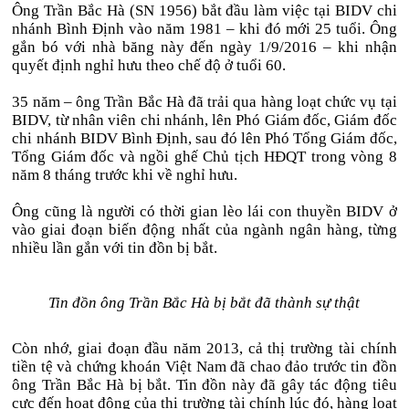
Ông Trần Bắc Hà (SN 1956) bắt đầu làm việc tại BIDV chi
nhánh Bình Định vào năm 1981 – khi đó mới 25 tuổi. Ông
gắn bó với nhà băng này đến ngày 1/9/2016 – khi nhận
quyết định nghỉ hưu theo chế độ ở tuổi 60.
35 năm – ông Trần Bắc Hà đã trải qua hàng loạt chức vụ tại
BIDV, từ nhân viên chi nhánh, lên Phó Giám đốc, Giám đốc
chi nhánh BIDV Bình Định, sau đó lên Phó Tổng Giám đốc,
Tổng Giám đốc và ngồi ghế Chủ tịch HĐQT trong vòng 8
năm 8 tháng trước khi về nghỉ hưu.
Ông cũng là người có thời gian lèo lái con thuyền BIDV ở
vào giai đoạn biến động nhất của ngành ngân hàng, từng
nhiều lần gắn với tin đồn bị bắt.
Tin đồn ông Trần Bắc Hà bị bắt đã thành sự thật
Còn nhớ, giai đoạn đầu năm 2013, cả thị trường tài chính
tiền tệ và chứng khoán Việt Nam đã chao đảo trước tin đồn
ông Trần Bắc Hà bị bắt. Tin đồn này đã gây tác động tiêu
cực đến hoạt động của thị trường tài chính lúc đó, hàng loạt