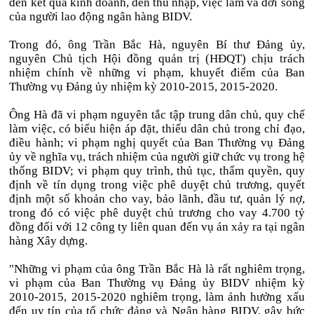
đến kết quả kinh doanh, đến thu nhập, việc làm và đời sống
của người lao động ngân hàng BIDV.
Trong đó, ông Trần Bắc Hà, nguyên Bí thư Đảng ủy,
nguyên Chủ tịch Hội đồng quản trị (HĐQT) chịu trách
nhiệm chính về những vi phạm, khuyết điểm của Ban
Thường vụ Đảng ủy nhiệm kỳ 2010-2015, 2015-2020.
Ông Hà đã vi phạm nguyên tắc tập trung dân chủ, quy chế
làm việc, có biểu hiện áp đặt, thiếu dân chủ trong chỉ đạo,
điều hành; vi phạm nghị quyết của Ban Thường vụ Đảng
ủy về nghĩa vụ, trách nhiệm của người giữ chức vụ trong hệ
thống BIDV; vi phạm quy trình, thủ tục, thẩm quyền, quy
định về tín dụng trong việc phê duyệt chủ trương, quyết
định một số khoản cho vay, bảo lãnh, đầu tư, quản lý nợ,
trong đó có việc phê duyệt chủ trương cho vay 4.700 tỷ
đồng đối với 12 công ty liên quan đến vụ án xảy ra tại ngân
hàng Xây dựng.
"Những vi phạm của ông Trần Bắc Hà là rất nghiêm trọng,
vi phạm của Ban Thường vụ Đảng ủy BIDV nhiệm kỳ
2010-2015, 2015-2020 nghiêm trọng, làm ảnh hưởng xấu
đến uy tín của tổ chức đảng và Ngân hàng BIDV, gây bức