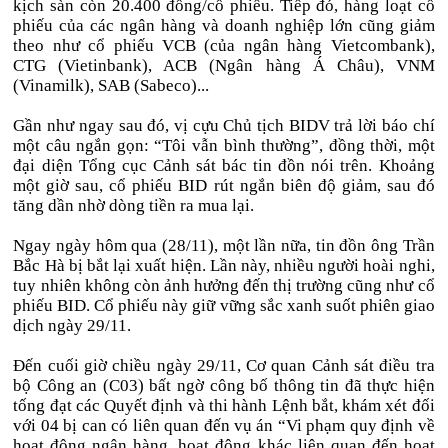
kịch sàn còn 20.400 đồng/cổ phiếu. Tiếp đó, hàng loạt cổ
phiếu của các ngân hàng và doanh nghiệp lớn cũng giảm
theo như cổ phiếu VCB (của ngân hàng Vietcombank),
CTG (Vietinbank), ACB (Ngân hàng Á Châu), VNM
(Vinamilk), SAB (Sabeco)...
Gần như ngay sau đó, vị cựu Chủ tịch BIDV trả lời báo chí
một câu ngắn gọn: “Tôi vẫn bình thường”, đồng thời, một
đại diện Tổng cục Cảnh sát bác tin đồn nói trên. Khoảng
một giờ sau, cổ phiếu BID rút ngắn biên độ giảm, sau đó
tăng dần nhờ dòng tiền ra mua lại.
Ngay ngày hôm qua (28/11), một lần nữa, tin đồn ông Trần
Bắc Hà bị bắt lại xuất hiện. Lần này, nhiều người hoài nghi,
tuy nhiên không còn ảnh hưởng đến thị trường cũng như cổ
phiếu BID. Cổ phiếu này giữ vững sắc xanh suốt phiên giao
dịch ngày 29/11.
Đến cuối giờ chiều ngày 29/11, Cơ quan Cảnh sát điều tra
bộ Công an (C03) bất ngờ công bố thông tin đã thực hiện
tống đạt các Quyết định và thi hành Lệnh bắt, khám xét đối
với 04 bị can có liên quan đến vụ án “Vi phạm quy định về
hoạt động ngân hàng, hoạt động khác liên quan đến hoạt