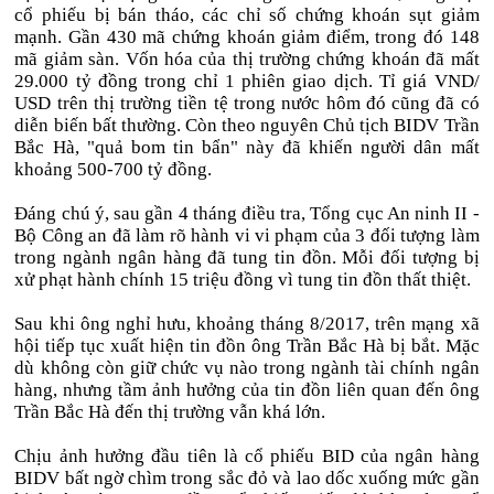
cổ phiếu bị bán tháo, các chỉ số chứng khoán sụt giảm
mạnh. Gần 430 mã chứng khoán giảm điểm, trong đó 148
mã giảm sàn. Vốn hóa của thị trường chứng khoán đã mất
29.000 tỷ đồng trong chỉ 1 phiên giao dịch. Tỉ giá VND/
USD trên thị trường tiền tệ trong nước hôm đó cũng đã có
diễn biến bất thường. Còn theo nguyên Chủ tịch BIDV Trần
Bắc Hà, "quả bom tin bẩn" này đã khiến người dân mất
khoảng 500-700 tỷ đồng.
Đáng chú ý, sau gần 4 tháng điều tra, Tổng cục An ninh II -
Bộ Công an đã làm rõ hành vi vi phạm của 3 đối tượng làm
trong ngành ngân hàng đã tung tin đồn. Mỗi đối tượng bị
xử phạt hành chính 15 triệu đồng vì tung tin đồn thất thiệt.
Sau khi ông nghỉ hưu, khoảng tháng 8/2017, trên mạng xã
hội tiếp tục xuất hiện tin đồn ông Trần Bắc Hà bị bắt. Mặc
dù không còn giữ chức vụ nào trong ngành tài chính ngân
hàng, nhưng tầm ảnh hưởng của tin đồn liên quan đến ông
Trần Bắc Hà đến thị trường vẫn khá lớn.
Chịu ảnh hưởng đầu tiên là cổ phiếu BID của ngân hàng
BIDV bất ngờ chìm trong sắc đỏ và lao dốc xuống mức gần