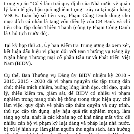
trong vụ án “Cố ý làm trái quy định của Nhà nước về quản
lý kinh tế gây hậu quả nghiêm trọng” xảy ra tại ngân hàng
VNCB. Toàn bộ số tiền vay, Phạm Công Danh dùng cho
mục đích cá nhân là tăng vốn điều lệ của CB Bank và chi
tiêu cho Tập đoàn Thiên Thanh (công ty Phạm Công Danh
là Chủ tịch trước đó).
Tại kỳ họp thứ 26, Ủy ban Kiểm tra Trung ương đã xem xét,
kết luận dấu hiệu vi phạm đối với Ban Thường vụ Đảng ủy
Ngân hàng Thương mại cổ phần Đầu tư và Phát triển Việt
Nam (BIDV).
Cụ thể, Ban Thường vụ Đảng ủy BIDV nhiệm kỳ 2010 -
2015, 2015 - 2020 đã vi phạm nguyên tắc tập trung dân
chủ; thiếu trách nhiệm, buông lỏng lãnh đạo, chỉ đạo, quản
lý, thiếu kiểm tra, giám sát, để BIDV có nhiều vi phạm
nghiêm trọng mang tính hệ thống trong thực hiện quy chế
làm việc, quy định về phân cấp thẩm quyền và quy trình,
thủ tục cấp tín dụng, gây hậu quả rất nghiêm trọng, làm
tăng nợ xấu, nhất là các khoản nợ có khả năng mất vốn; để
nhiều cán bộ vi phạm kỷ luật đảng và pháp luật nhà nước,
bị xử lý hình sự; làm giảm nguồn thu ngân sách, ảnh hưởng