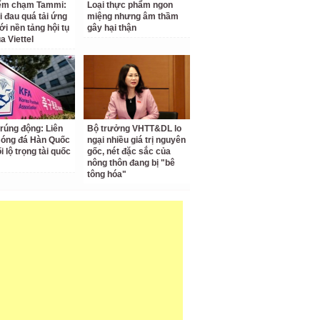
iểm chạm Tammi:
Loại thực phẩm ngon
i đau quá tải ứng
miệng nhưng âm thầm
ới nền tảng hội tụ
gây hại thận
a Viettel
 rúng động: Liên
Bộ trưởng VHTT&DL lo
Bóng đá Hàn Quốc
ngại nhiều giá trị nguyên
ối lộ trọng tài quốc
gốc, nét đặc sắc của
nông thôn đang bị "bê
tông hóa"