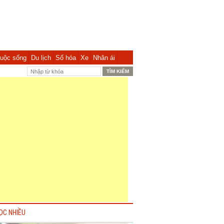
uộc sống
Du lịch
Số hóa
Xe
Nhân ái
ỌC NHIỀU