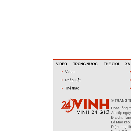
VIDEO
TRONG NƯỚC
THẾ GIỚI
XÃ
Video
Pháp luật
Thể thao
®
TRANG TH
Hoạt động t
An cấp ngày
Địa chỉ: Tầ
Lê Mao kéo 
Điện thoại l