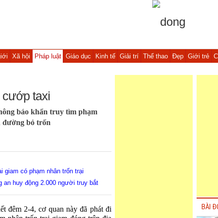
iới
Xã hội
Pháp luật
Giáo dục
Kinh tế
Giải trí
Thể thao
Đẹp
Giới trẻ
C
 cướp taxi
thông báo khẩn truy tìm phạm
n đường bỏ trốn
i giam có phạm nhân trốn trại
ng an huy động 2.000 người truy bắt
BÀI Đ
t đêm 2-4, cơ quan này đã phát đi