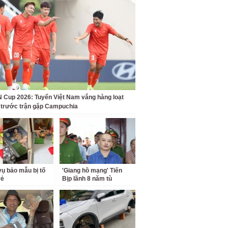
Cup 2026: Tuyển Việt Nam vắng hàng loạt
t trước trận gặp Campuchia
ụ bảo mẫu bị tố
'Giang hồ mạng' Tiến
rẻ
Bịp lãnh 8 năm tù