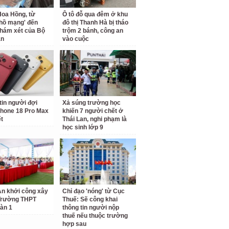
oa Hồng, từ
Ô tô đỗ qua đêm ở khu
 hồ mạng' đến
đô thị Thanh Hà bị tháo
hám xét của Bộ
trộm 2 bánh, công an
an
vào cuộc
tin người đợi
Xả súng trường học
hone 18 Pro Max
khiến 7 người chết ở
ết
Thái Lan, nghi phạm là
học sinh lớp 9
n khởi công xây
Chỉ đạo 'nóng' từ Cục
Trường THPT
Thuế: Sẽ công khai
àn 1
thông tin người nộp
thuế nếu thuộc trường
hợp sau