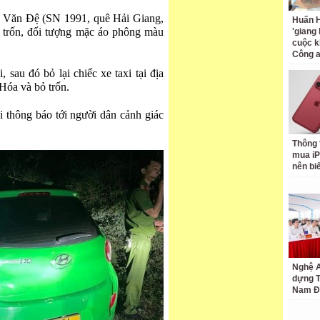
ai Văn Đệ (SN 1991, quê Hải Giang,
Huấn H
 trốn, đối tượng mặc áo phông màu
'giang
cuộc k
Công 
 sau đó bỏ lại chiếc xe taxi tại địa
Hóa và bỏ trốn.
 thông báo tới người dân cảnh giác
Thông 
mua iP
nên bi
Nghệ A
dựng 
Nam Đ