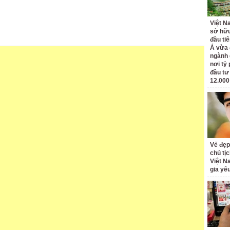
Việt N
sở hữu
đầu ti
Á vừa
ngành d
nơi tỷ
đầu tư
12.000
Vẻ đẹp
chủ tị
Việt N
gia yê