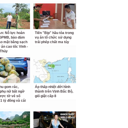
n: Nỗ lực hoàn
Tiến "Bịp" hầu tòa trong
 GPMB, bảo đảm
vụ án tổ chức sử dụng
ao mặt bằng sạch
trái phép chất ma túy
 án cao tốc Vinh -
 Thủy
hu gom rác,
Áp thấp nhiệt đới hình
phụ nữ bất ngờ
thành trên Vịnh Bắc Bộ,
ược tờ vé số
gió giật cấp 8
31 tỷ đồng và cái