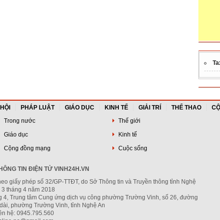
Ta
 HỘI
PHÁP LUẬT
GIÁO DỤC
KINH TẾ
GIẢI TRÍ
THỂ THAO
CỘ
Trong nước
Thế giới
Giáo dục
Kinh tế
Cộng đồng mạng
Cuộc sống
ÔNG TIN ĐIỆN TỬ VINH24H.VN
heo giấy phép số 32/GP-TTĐT, do Sở Thông tin và Truyền thông tỉnh Nghệ
 3 tháng 4 năm 2018
ng 4, Trung tâm Cung ứng dịch vụ công phường Trường Vinh, số 26, đường
dài, phường Trường Vinh, tỉnh Nghệ An
iên hệ: 0945.795.560