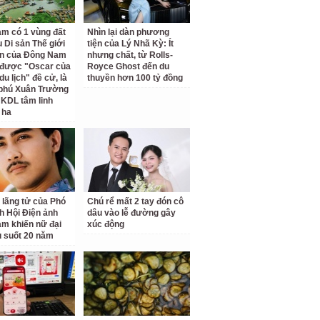
am có 1 vùng đất
Nhìn lại dàn phương
 Di sản Thế giới
tiện của Lý Nhã Kỳ: Ít
ên của Đông Nam
nhưng chất, từ Rolls-
 được "Oscar của
Royce Ghost đến du
u lịch" đề cử, là
thuyền hơn 100 tỷ đồng
 phú Xuân Trường
 KDL tâm linh
 ha
 lãng tử của Phó
Chú rể mất 2 tay đón cô
ch Hội Điện ảnh
dâu vào lễ đường gây
am khiến nữ đại
xúc động
u suốt 20 năm