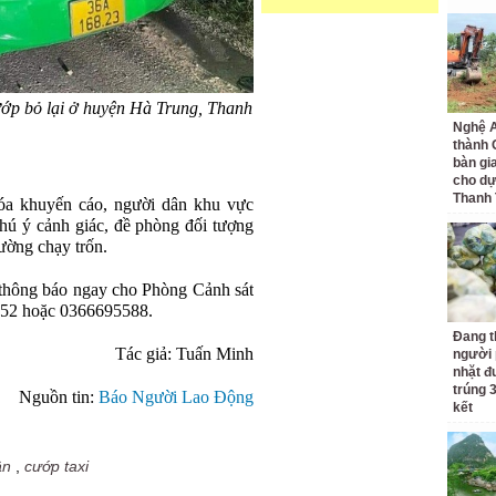
ớp bỏ lại ở huyện Hà Trung, Thanh
Nghệ A
thành
bàn gi
cho dự
Thanh
óa khuyến cáo, người dân khu vực
hú ý cảnh giác, đề phòng đối tượng
đường chạy trốn.
ị thông báo ngay cho Phòng Cảnh sát
.252 hoặc 0366695588.
Đang t
Tác giả: Tuấn Minh
người 
nhặt đ
trúng 
Nguồn tin:
Báo Người Lao Động
kết
ân
,
cướp taxi