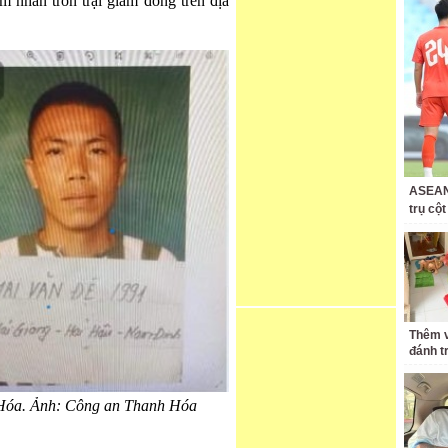
m nhân trốn trại giam đóng trên địa
ASEAN 
trụ cộ
Thêm v
đánh t
 Hóa. Ảnh: Công an Thanh Hóa