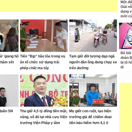
Một đ
Giải nỗ
dụng v
mới củ
Bê bối
ừ 'giang hồ
Tiến "Bịp" hầu tòa trong vụ
Tạm giữ đối tượng đạp ngã
đoàn 
khám xét
án tổ chức sử dụng trái
người đàn ông đang chạy xe
bị tố h
tế
phép chất ma túy
trên đường
 Quân SN
Thu giữ 4,5 tỷ đồng tiền mặt,
Mẹ giết con ruột, tạo hiện
vàng, sổ đỏ tại nhà cựu Viện
trường giả để chiếm đoạt
trưởng Viện Pháp y tâm
tiền bảo hiểm hơn 4,1 tỉ
thần Trung ương