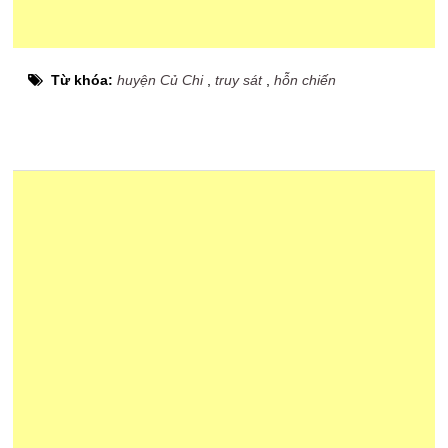
Từ khóa:
huyện Củ Chi
,
truy sát
,
hỗn chiến