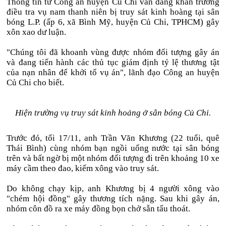
Thông tin từ Công an huyện Củ Chi vẫn đang khẩn trương
điều tra vụ nam thanh niên bị truy sát kinh hoàng tại sân
bóng L.P. (ấp 6, xã Bình Mỹ, huyện Củ Chi, TPHCM) gây
xôn xao dư luận.
"Chúng tôi đã khoanh vùng được nhóm đối tượng gây án
và đang tiến hành các thủ tục giám định tỷ lệ thương tật
của nạn nhân để khởi tố vụ án", lãnh đạo Công an huyện
Củ Chi cho biết.
Hiện trường vụ truy sát kinh hoảng ở sân bóng Củ Chi.
Trước đó, tối 17/11, anh Trần Văn Khương (22 tuổi, quê
Thái Bình) cùng nhóm bạn ngồi uống nước tại sân bóng
trên và bất ngờ bị một nhóm đối tượng đi trên khoảng 10 xe
máy cầm theo đao, kiếm xông vào truy sát.
Do không chạy kịp, anh Khương bị 4 người xông vào
"chém hội đồng" gây thương tích nặng. Sau khi gây án,
nhóm côn đồ ra xe máy đồng bọn chở sẵn tẩu thoát.