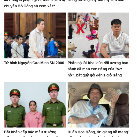
Mi Hồng vi phạm gì về thuế khiến bị
trong đường dây ma túy liên tỉnh
chuyển Bộ Công an xem xét?
Tử hình Nguyễn Cao Minh SN 2000
Phẫn nộ lời khai của đối tượng bạo
hành dã man con riêng của "vợ
hờ", bắt quỳ gối đến 1 giờ sáng
Bắt khẩn cấp bảo mẫu trường
Huấn Hoa Hồng, từ 'giang hồ mạng'