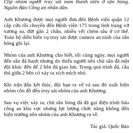
Clip nhóm người truy sát nam thanh niên ở sân bóng.
Nguồn Báo Công an nhân dân.
Anh Khương được mọi người đưa đến Bệnh viện quận 12
cấp cứu rồi chuyển đến Bệnh viện 175 trong tình trạng vỡ
xương sọ, đứt gân 2 chân, nhiều vết chém sâu ở cơ thể.
Toàn bộ diễn biến vụ truy sát được camera an ninh của sân
bóng ghi lại.
Nhóm của anh Khương cho biết, tối cùng ngày, mọi người
đến sân đá banh nhưng do thiếu người nên chủ sân đã một
đội khác đến để 2 bên đá giao lưu. Trong quá trình đá, cầu
thủ giữa 2 bên có xảy ra xích mích nhỏ.
Khi trận đấu kết thúc, đội bạn ra về và sau đó xuất hiện
nhóm côn đồ đến truy sát nhóm của anh Khương.
Sau vụ việc xảy ra, chủ sân bóng đá đã gọi điện trình báo
công an khu vực nhưng lực lượng chức năng không đến
hiện trường nên nhóm của anh Khương ra về.
Tác giả: Quốc Bảo