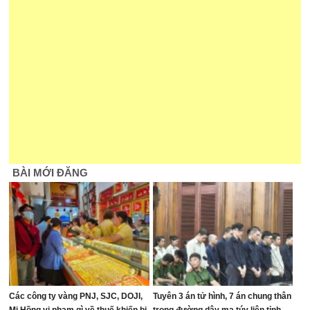
BÀI MỚI ĐĂNG
Các công ty vàng PNJ, SJC, DOJI,
Tuyên 3 án tử hình, 7 án chung thân