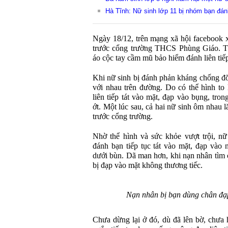
Hà Tĩnh: Nữ sinh lớp 11 bị nhóm bạn đá
Ngày 18/12, trên mạng xã hội facebook x
trước cổng trường THCS Phùng Giáo. Th
áo cộc tay cầm mũ bảo hiểm đánh liên tiế
Khi nữ sinh bị đánh phản kháng chống đỡ 
với nhau trên đường. Do có thể hình to
liên tiếp tát vào mặt, đạp vào bụng, tr
ớt. Một lúc sau, cả hai nữ sinh ôm nhau
trước cổng trường.
Nhờ thể hình và sức khỏe vượt trội, n
đánh bạn tiếp tục tát vào mặt, đạp vào
dưới bùn. Dã man hơn, khi nạn nhân tìm c
bị đạp vào mặt không thương tiếc.
Nạn nhân bị bạn dùng chân đạ
Chưa dừng lại ở đó, dù đã lên bờ, chưa 