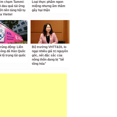
iểm chạm Tammi:
Loại thực phẩm ngon
i đau quá tải ứng
miệng nhưng âm thầm
ới nền tảng hội tụ
gây hại thận
a Viettel
 rúng động: Liên
Bộ trưởng VHTT&DL lo
Bóng đá Hàn Quốc
ngại nhiều giá trị nguyên
ối lộ trọng tài quốc
gốc, nét đặc sắc của
nông thôn đang bị "bê
tông hóa"