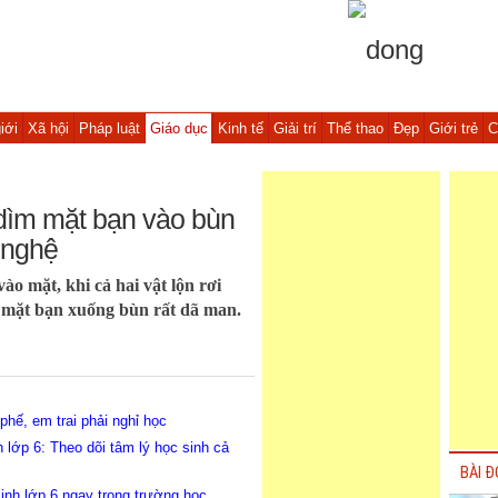
iới
Xã hội
Pháp luật
Giáo dục
Kinh tế
Giải trí
Thể thao
Đẹp
Giới trẻ
C
 dìm mặt bạn vào bùn
 nghệ
o mặt, khi cả hai vật lộn rơi
 mặt bạn xuống bùn rất dã man.
hế, em trai phải nghỉ học
 lớp 6: Theo dõi tâm lý học sinh cả
BÀI Đ
inh lớp 6 ngay trong trường học