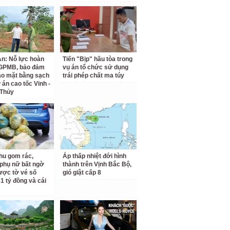
n: Nỗ lực hoàn
Tiến "Bịp" hầu tòa trong
 GPMB, bảo đảm
vụ án tổ chức sử dụng
ao mặt bằng sạch
trái phép chất ma túy
 án cao tốc Vinh -
 Thủy
hu gom rác,
Áp thấp nhiệt đới hình
phụ nữ bất ngờ
thành trên Vịnh Bắc Bộ,
ược tờ vé số
gió giật cấp 8
31 tỷ đồng và cái