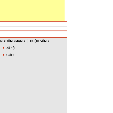
NG ĐỒNG MẠNG
CUỘC SỐNG
Xã hội
Giải trí