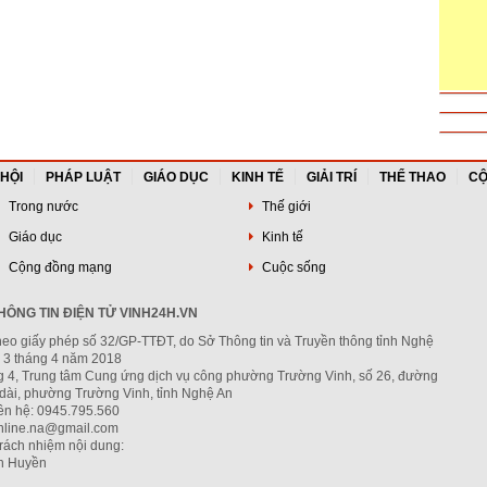
 HỘI
PHÁP LUẬT
GIÁO DỤC
KINH TẾ
GIẢI TRÍ
THỂ THAO
CỘ
Trong nước
Thế giới
Giáo dục
Kinh tế
Cộng đồng mạng
Cuộc sống
ÔNG TIN ĐIỆN TỬ VINH24H.VN
heo giấy phép số 32/GP-TTĐT, do Sở Thông tin và Truyền thông tỉnh Nghệ
 3 tháng 4 năm 2018
ng 4, Trung tâm Cung ứng dịch vụ công phường Trường Vinh, số 26, đường
dài, phường Trường Vinh, tỉnh Nghệ An
iên hệ: 0945.795.560
nline.na@gmail.com
trách nhiệm nội dung:
h Huyền