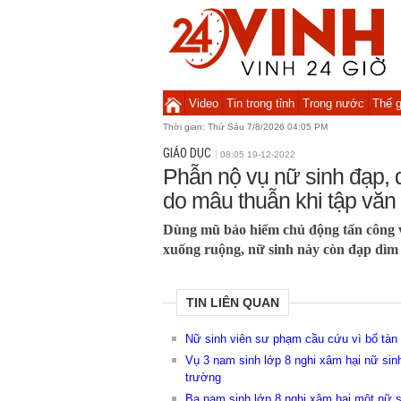
Video
Tin trong tỉnh
Trong nước
Thế g
Thời gian:
Thứ Sáu 7/8/2026 04:05 PM
GIÁO DỤC
08:05 19-12-2022
Phẫn nộ vụ nữ sinh đạp,
do mâu thuẫn khi tập văn
Dùng mũ bảo hiểm chủ động tấn công và
xuống ruộng, nữ sinh này còn đạp dìm
TIN LIÊN QUAN
Nữ sinh viên sư phạm cầu cứu vì bố tàn p
Vụ 3 nam sinh lớp 8 nghi xâm hại nữ sinh
trường
Ba nam sinh lớp 8 nghi xâm hại một nữ s