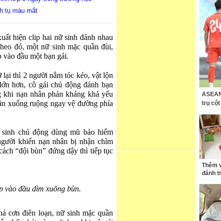
nh tụ máu mắt
uất hiện clip hai nữ sinh đánh nhau
eo đó, một nữ sinh mặc quần đùi,
p vào đầu một bạn gái.
lại thì 2 người nắm tóc kéo, vật lộn
 lớn hơn, cô gái chủ động đánh bạn
ong khi nạn nhân phản kháng khá yếu
ASEAN 
 lăn xuống ruộng ngay vệ đường phía
trụ cộ
ữ sinh chủ động dùng mũ bảo hiểm
 người khiến nạn nhân bị nhận chìm
ách “đội bùn” đứng dậy thì tiếp tục
Thêm v
đánh t
p vào đầu dìm xuống bùn.
hả cơn điên loạn, nữ sinh mặc quần