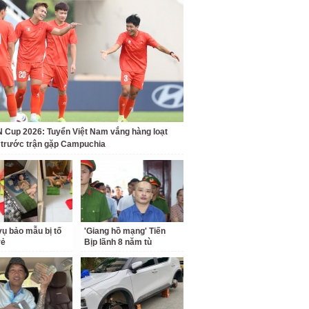
Cup 2026: Tuyển Việt Nam vắng hàng loạt
t trước trận gặp Campuchia
ụ bảo mẫu bị tố
'Giang hồ mạng' Tiến
rẻ
Bịp lãnh 8 năm tù