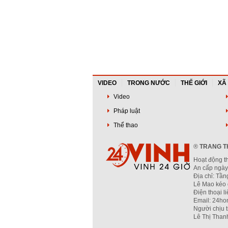
VIDEO
TRONG NƯỚC
THẾ GIỚI
XÃ
Video
Pháp luật
Thể thao
®
TRANG TH
Hoạt động t
An cấp ngày
Địa chỉ: Tầ
Lê Mao kéo 
Điện thoại l
Email: 24ho
Người chịu 
Lê Thị Than