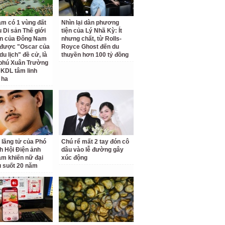
am có 1 vùng đất
Nhìn lại dàn phương
 Di sản Thế giới
tiện của Lý Nhã Kỳ: Ít
ên của Đông Nam
nhưng chất, từ Rolls-
 được "Oscar của
Royce Ghost đến du
u lịch" đề cử, là
thuyền hơn 100 tỷ đồng
 phú Xuân Trường
 KDL tâm linh
 ha
 lãng tử của Phó
Chú rể mất 2 tay đón cô
ch Hội Điện ảnh
dâu vào lễ đường gây
am khiến nữ đại
xúc động
u suốt 20 năm