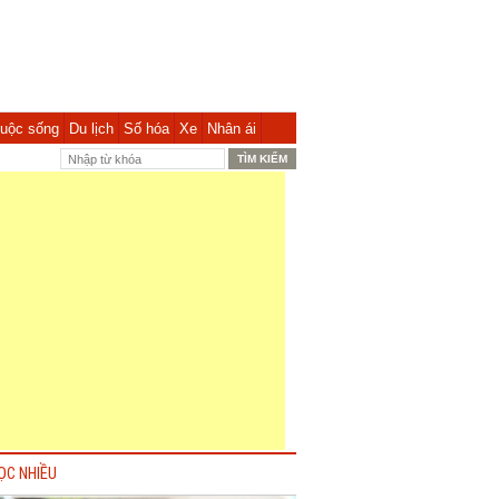
uộc sống
Du lịch
Số hóa
Xe
Nhân ái
ỌC NHIỀU