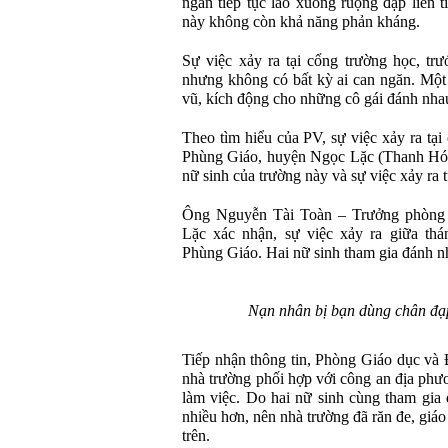
ngắn tiếp tục lao xuống ruộng đạp liên t
này không còn khả năng phản kháng.
Sự việc xảy ra tại cổng trường học, tr
nhưng không có bất kỳ ai can ngăn. Một
vũ, kích động cho những cô gái đánh nha
Theo tìm hiểu của PV, sự việc xảy ra t
Phùng Giáo, huyện Ngọc Lặc (Thanh Hóa)
nữ sinh của trường này và sự việc xảy ra 
Ông Nguyễn Tài Toàn – Trưởng phòng
Lặc xác nhận, sự việc xảy ra giữa th
Phùng Giáo. Hai nữ sinh tham gia đánh nh
Nạn nhân bị bạn dùng chân đạ
Tiếp nhận thông tin, Phòng Giáo dục và
nhà trường phối hợp với công an địa phươ
làm việc. Do hai nữ sinh cùng tham gia 
nhiều hơn, nên nhà trường đã răn đe, giáo
trên.