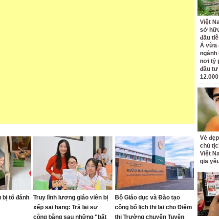
Việt N
sở hữu
đầu ti
Á vừa
ngành d
nơi tỷ
đầu tư
12.000
Vẻ đẹp
chủ tị
Việt N
gia yê
bị tố đánh
Truy lĩnh lương giáo viên bị
Bộ Giáo dục và Đào tạo
xếp sai hạng: Trả lại sự
công bố lịch thi lại cho Điểm
công bằng sau những "bất
thi Trường chuyên Tuyên