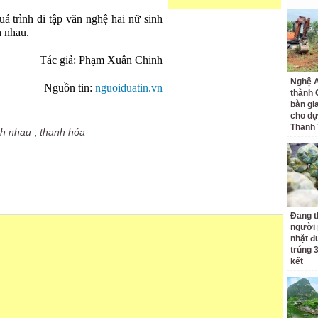
á trình đi tập văn nghệ hai nữ sinh
h nhau.
Tác giả:
Phạm Xuân Chinh
Nghệ A
Nguồn tin:
nguoiduatin.vn
thành
bàn gi
cho dự
Thanh
nh nhau
,
thanh hóa
Đang t
người 
nhặt đ
trúng 
kết