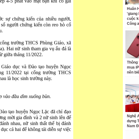
iếp 4-5 phát vào mặt bạn khi cô gái
Huấn H
'giang
ước sự chứng kiến của nhiều người,
cuộc k
Công 
 số người chứng kiến còn reo hò cổ
u.
ại cổng trường THCS Phùng Giáo, xã
. Hai nữ sinh tham gia vụ ẩu đá là
từ giữa tháng 11/2022.
Thông 
 Giáo dục và Đào tạo huyện Ngọc
mua iP
áng 11/2022 tại cổng trường THCS
nên bi
au là học sinh trường này.
p vào đầu dìm xuống bùn.
 Đào tạo huyện Ngọc Lặc đã chỉ đạo
Nghệ A
ng mời gia đình và 2 nữ sinh lên để
dựng 
đánh nhau, nữ sinh thất thế bị đánh
Nam Đ
 dục cả hai để không tải diễn sự việc