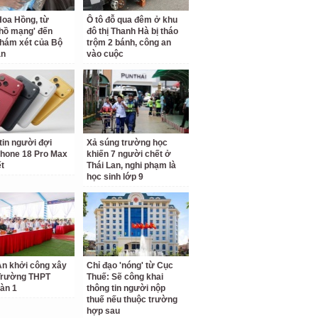
oa Hồng, từ
Ô tô đỗ qua đêm ở khu
 hồ mạng' đến
đô thị Thanh Hà bị tháo
hám xét của Bộ
trộm 2 bánh, công an
an
vào cuộc
tin người đợi
Xả súng trường học
hone 18 Pro Max
khiến 7 người chết ở
ết
Thái Lan, nghi phạm là
học sinh lớp 9
n khởi công xây
Chỉ đạo 'nóng' từ Cục
Trường THPT
Thuế: Sẽ công khai
àn 1
thông tin người nộp
thuế nếu thuộc trường
hợp sau