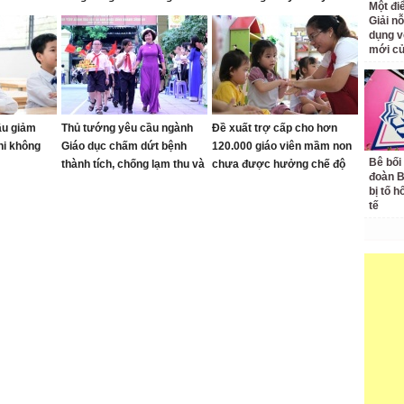
Một đ
cập"
Quang
Giải nỗ
dụng v
mới củ
ầu giảm
Thủ tướng yêu cầu ngành
Đề xuất trợ cấp cho hơn
thi không
Giáo dục chấm dứt bệnh
120.000 giáo viên mầm non
Bê bối
thành tích, chống lạm thu và
chưa được hưởng chế độ
đoàn 
siết kỷ cương trường học
bị tố h
tế