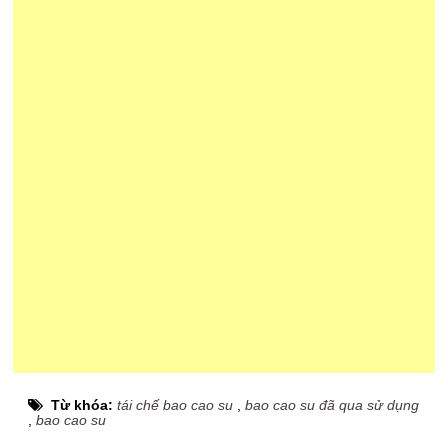
Từ khóa:
tái chế bao cao su
,
bao cao su đã qua sử dụng
,
bao cao su