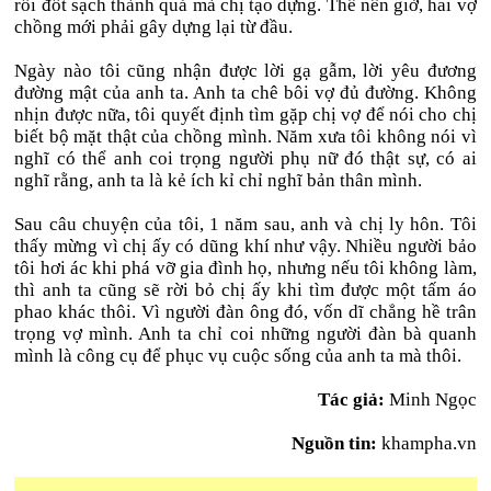
rồi đốt sạch thành quả mà chị tạo dựng. Thế nên giờ, hai vợ
chồng mới phải gây dựng lại từ đầu.
Ngày nào tôi cũng nhận được lời gạ gẫm, lời yêu đương
đường mật của anh ta. Anh ta chê bôi vợ đủ đường. Không
nhịn được nữa, tôi quyết định tìm gặp chị vợ để nói cho chị
biết bộ mặt thật của chồng mình. Năm xưa tôi không nói vì
nghĩ có thể anh coi trọng người phụ nữ đó thật sự, có ai
nghĩ rằng, anh ta là kẻ ích kỉ chỉ nghĩ bản thân mình.
Sau câu chuyện của tôi, 1 năm sau, anh và chị ly hôn. Tôi
thấy mừng vì chị ấy có dũng khí như vậy. Nhiều người bảo
tôi hơi ác khi phá vỡ gia đình họ, nhưng nếu tôi không làm,
thì anh ta cũng sẽ rời bỏ chị ấy khi tìm được một tấm áo
phao khác thôi. Vì người đàn ông đó, vốn dĩ chẳng hề trân
trọng vợ mình. Anh ta chỉ coi những người đàn bà quanh
mình là công cụ để phục vụ cuộc sống của anh ta mà thôi.
Tác giả:
Minh Ngọc
Nguồn tin:
khampha.vn