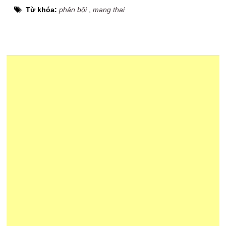
Từ khóa:
phản bội
,
mang thai