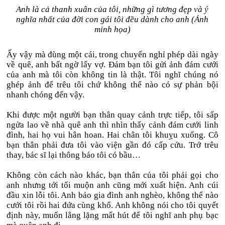
Anh là cả thanh xuân của tôi, những gì tương đẹp và ý
nghĩa nhất của đời con gái tôi đều dành cho anh (Ảnh
minh họa)
Ấy vậy mà đùng một cái, trong chuyến nghỉ phép dài ngày
về quê, anh bất ngờ lấy vợ. Đám bạn tôi gửi ảnh đám cưới
của anh mà tôi còn không tin là thật. Tôi nghĩ chúng nó
ghép ảnh để trêu tôi chứ không thể nào có sự phản bội
nhanh chóng đến vậy.
Khi được một người bạn thân quay cảnh trực tiếp, tôi sấp
ngửa lao về nhà quê anh thì nhìn thấy cảnh đám cưới linh
đình, hai họ vui hân hoan. Hai chân tôi khuỵu xuống. Cô
bạn thân phải đưa tôi vào viện gần đó cấp cứu. Trớ trêu
thay, bác sĩ lại thông báo tôi có bầu…
Không còn cách nào khác, bạn thân của tôi phải gọi cho
anh nhưng tới tối muộn anh cũng mới xuất hiện. Anh cúi
đầu xin lỗi tôi. Anh bảo gia đình anh nghèo, không thể nào
cưới tôi rồi hai đứa cùng khổ. Anh không nói cho tôi quyết
định này, muốn lẳng lặng mất hút để tôi nghĩ anh phụ bạc