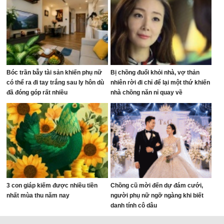
Bóc trần bẫy tài sản khiến phụ nữ
Bị chồng đuổi khỏi nhà, vợ thản
có thể ra đi tay trắng sau ly hôn dù
nhiên rời đi chỉ để lại một thứ khiến
đã đóng góp rất nhiều
nhà chồng năn nỉ quay về
3 con giáp kiếm được nhiều tiền
Chồng cũ mời đến dự đám cưới,
nhất mùa thu năm nay
người phụ nữ ngỡ ngàng khi biết
danh tính cô dâu