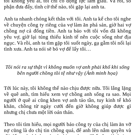
tôi không yêu ai, tôi chỉ có động lực làm giàu. Và rồi, số
phận đưa đẩy, tình cờ thế nào, tôi gặp lại anh ta.
Anh ta nhanh chóng kết thân với tôi. Anh ta kể cho tôi nghe
về chuyện công ty riêng của vợ làm ăn phá sản, giờ hai vợ
chồng nợ cả đống tiền. Anh ta bảo với tôi vốn đã không
yêu vợ, giờ lại túng thiếu kinh tế nên cuộc sống như địa
ngục. Và rồi, anh ta tìm gặp tôi suốt ngày, gạ gẫm tôi nối lại
tình xưa. Anh ta nói sẽ bỏ vợ để lấy tôi…
Tôi nói ra sự thật vì không muốn vợ anh phải khổ khi sống
bên người chồng tồi tệ như vậy (Ảnh minh họa)
Tới lúc này, tôi không thể nào chịu được nữa. Tôi lẳng lặng
về quê anh, tìm hiểu xem vợ chồng anh sống ra sao. Mọi
người ở quê ai cũng khen vợ anh tảo tần, tuy kinh tế khó
khăn, chồng từ ngày cưới đến giờ không giúp được gì
nhưng chị chưa một lời oán thán.
Theo tôi tìm hiểu, mọi người bảo công ty của chị làm ăn vỡ
nợ cũng là do chị tin chồng quá, để anh lên nắm quyền và