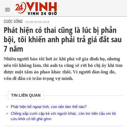
CUỘC SỐNG
10:38 30-08-2018
Phát hiện có thai cũng là lúc bị phản
bội, tôi khiến anh phải trả giá đắt sau
7 năm
Nhiều người bảo tôi hơi ác khi phá vỡ gia đình họ, nhưng
nếu tôi không làm, thì anh ta cũng sẽ rời bỏ chị ấy khi tìm
được một tấm áo phao khác thôi. Vì người đàn ông đó,
vốn dĩ đâu có trân trọng vợ mình.
TIN LIÊN QUAN
Phát hiện bố ngoại tình, con nên làm thế nào?
Chồng sắp cưới cặp kè với người khác, còn trơ trẽn cầu xin tôi
cứu khỏi cô bồ ghê gớm