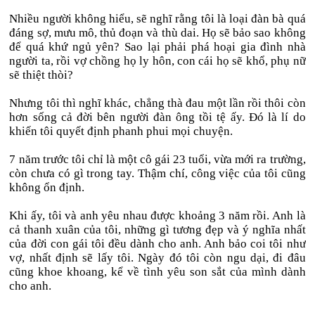
Nhiều người không hiểu, sẽ nghĩ rằng tôi là loại đàn bà quá
đáng sợ, mưu mô, thủ đoạn và thù dai. Họ sẽ bảo sao không
để quá khứ ngủ yên? Sao lại phải phá hoại gia đình nhà
người ta, rồi vợ chồng họ ly hôn, con cái họ sẽ khổ, phụ nữ
sẽ thiệt thòi?
Nhưng tôi thì nghĩ khác, chẳng thà đau một lần rồi thôi còn
hơn sống cả đời bên người đàn ông tồi tệ ấy. Đó là lí do
khiến tôi quyết định phanh phui mọi chuyện.
7 năm trước tôi chỉ là một cô gái 23 tuổi, vừa mới ra trường,
còn chưa có gì trong tay. Thậm chí, công việc của tôi cũng
không ổn định.
Khi ấy, tôi và anh yêu nhau được khoảng 3 năm rồi. Anh là
cả thanh xuân của tôi, những gì tương đẹp và ý nghĩa nhất
của đời con gái tôi đều dành cho anh. Anh bảo coi tôi như
vợ, nhất định sẽ lấy tôi. Ngày đó tôi còn ngu dại, đi đâu
cũng khoe khoang, kể về tình yêu son sắt của mình dành
cho anh.