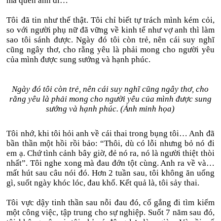
mà quên anh đi…
Tôi đã tin như thế thật. Tôi chỉ biết tự trách mình kém cỏi,
so với người phụ nữ đã vững về kinh tế như vợ anh thì làm
sao tôi sánh được. Ngày đó tôi còn trẻ, nên cái suy nghĩ
cũng ngây thơ, cho rằng yêu là phải mong cho người yêu
của mình được sung sướng và hạnh phúc.
Ngày đó tôi còn trẻ, nên cái suy nghĩ cũng ngây thơ, cho
rằng yêu là phải mong cho người yêu của mình được sung
sướng và hạnh phúc. (Ảnh minh họa)
Tôi nhớ, khi tôi hỏi anh về cái thai trong bụng tôi… Anh đã
bần thần một hồi rồi bảo: “Thôi, dù có lỗi nhưng bỏ nó đi
em ạ. Chứ tình cảnh bây giờ, đẻ nó ra, nó là người thiệt thòi
nhất”. Tôi nghe xong mà đau đớn tột cùng. Anh ra về và…
mất hút sau câu nói đó. Hơn 2 tuần sau, tôi không ăn uống
gì, suốt ngày khóc lóc, đau khổ. Kết quả là, tôi sảy thai.
Tôi vực dậy tinh thần sau nỗi đau đó, cố gắng đi tìm kiếm
một công việc, tập trung cho sự nghiệp. Suốt 7 năm sau đó,