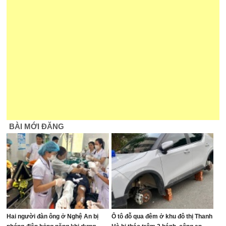
BÀI MỚI ĐĂNG
Hai người đàn ông ở Nghệ An bị
Ô tô đỗ qua đêm ở khu đô thị Thanh