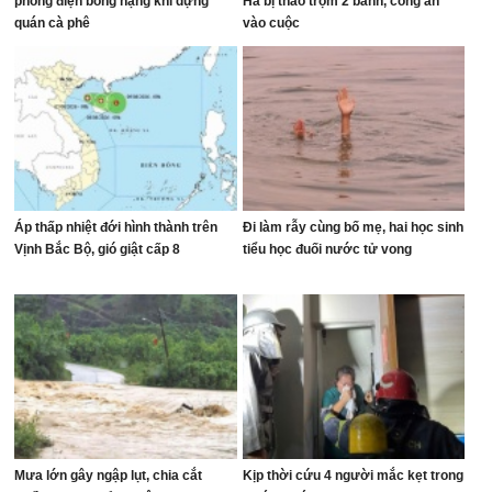
phóng điện bỏng nặng khi dựng
Hà bị tháo trộm 2 bánh, công an
quán cà phê
vào cuộc
Áp thấp nhiệt đới hình thành trên
Đi làm rẫy cùng bố mẹ, hai học sinh
Vịnh Bắc Bộ, gió giật cấp 8
tiểu học đuối nước tử vong
Mưa lớn gây ngập lụt, chia cắt
Kịp thời cứu 4 người mắc kẹt trong