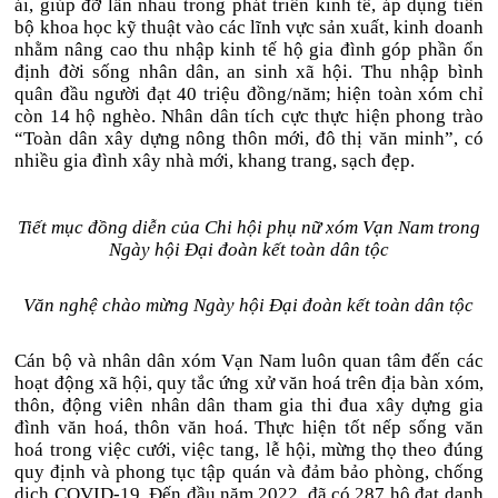
ái, giúp đỡ lẫn nhau trong phát triển kinh tế, áp dụng tiến
bộ khoa học kỹ thuật vào các lĩnh vực sản xuất, kinh doanh
nhằm nâng cao thu nhập kinh tế hộ gia đình góp phần ổn
định đời sống nhân dân, an sinh xã hội. Thu nhập bình
quân đầu người đạt 40 triệu đồng/năm; hiện toàn xóm chỉ
còn 14 hộ nghèo. Nhân dân tích cực thực hiện phong trào
“Toàn dân xây dựng nông thôn mới, đô thị văn minh”, có
nhiều gia đình xây nhà mới, khang trang, sạch đẹp.
Tiết mục đồng diễn của Chi hội phụ nữ xóm Vạn Nam trong
Ngày hội Đại đoàn kết toàn dân tộc
Văn nghệ chào mừng Ngày hội Đại đoàn kết toàn dân tộc
Cán bộ và nhân dân xóm Vạn Nam luôn quan tâm đến các
hoạt động xã hội, quy tắc ứng xử văn hoá trên địa bàn xóm,
thôn, động viên nhân dân tham gia thi đua xây dựng gia
đình văn hoá, thôn văn hoá. Thực hiện tốt nếp sống văn
hoá trong việc cưới, việc tang, lễ hội, mừng thọ theo đúng
quy định và phong tục tập quán và đảm bảo phòng, chống
dịch COVID-19. Đến đầu năm 2022, đã có 287 hộ đạt danh