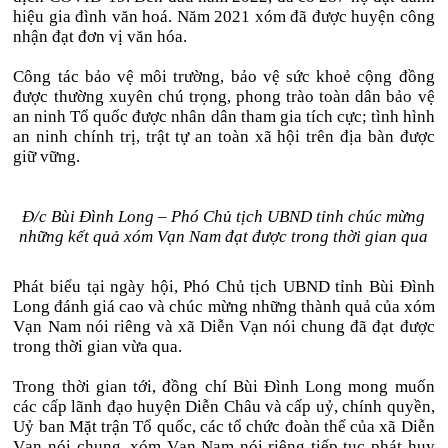
hiệu gia đình văn hoá. Năm 2021 xóm đã được huyện công
nhận đạt đơn vị văn hóa.
Công tác bảo vệ môi trường, bảo vệ sức khoẻ cộng đồng
được thường xuyên chú trọng, phong trào toàn dân bảo vệ
an ninh Tổ quốc được nhân dân tham gia tích cực; tình hình
an ninh chính trị, trật tự an toàn xã hội trên địa bàn được
giữ vững.
Đ/c Bùi Đình Long – Phó Chủ tịch UBND tỉnh chúc mừng
những kết quả xóm Vạn Nam đạt được trong thời gian qua
Phát biểu tại ngày hội, Phó Chủ tịch UBND tỉnh Bùi Đình
Long đánh giá cao và chúc mừng những thành quả của xóm
Vạn Nam nói riêng và xã Diễn Vạn nói chung đã đạt được
trong thời gian vừa qua.
Trong thời gian tới, đồng chí Bùi Đình Long mong muốn
các cấp lãnh đạo huyện Diễn Châu và cấp uỷ, chính quyền,
Uỷ ban Mặt trận Tổ quốc, các tổ chức đoàn thể của xã Diễn
Vạn nói chung, xóm Vạn Nam nói riêng tiếp tục phát huy