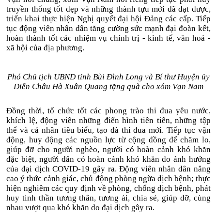
truyền thống tốt đẹp và những thành tựu mới đã đạt được,
triển khai thực hiện Nghị quyết đại hội Đảng các cấp. Tiếp
tục động viên nhân dân tăng cường sức mạnh đại đoàn kết,
hoàn thành tốt các nhiệm vụ chính trị - kinh tế, văn hoá -
xã hội của địa phương.
Phó Chủ tịch UBND tỉnh Bùi Đình Long và Bí thư Huyện ủy
Diễn Châu Hà Xuân Quang tặng quà cho xóm Vạn Nam
Đồng thời, tổ chức tốt các phong trào thi đua yêu nước,
khích lệ, động viên những điển hình tiên tiến, những tập
thể và cá nhân tiêu biểu, tạo đà thi đua mới. Tiếp tục vận
động, huy động các nguồn lực từ cộng đồng để chăm lo,
giúp đỡ cho người nghèo, người có hoàn cảnh khó khăn
đặc biệt, người dân có hoàn cảnh khó khăn do ảnh hưởng
của đại dịch COVID-19 gây ra. Động viên nhân dân nâng
cao ý thức cảnh giác, chủ động phòng ngừa dịch bệnh; thực
hiện nghiêm các quy định về phòng, chống dịch bệnh, phát
huy tinh thần tương thân, tương ái, chia sẻ, giúp đỡ, cùng
nhau vượt qua khó khăn do đại dịch gây ra.