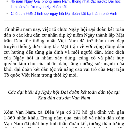
46 năm Ngày Giải phóng miền Nam, thống nhất đất nước: Bài học
lịch sử về sức mạnh đại đoàn kết
Chủ tịch HĐND tỉnh dự ngày hội Đại đoàn kết tại thành phố Vinh
Từ nhiều năm nay, việc tổ chức Ngày hội Đại đoàn kết toàn
dân ở các khu dân cư nhân dịp kỷ niệm Ngày thành lập Mặt
trận Dân tộc thống nhất Việt Nam đã trở thành nét đẹp
truyền thống, đưa công tác Mặt trận về với cộng đồng dân
cư, hướng đến từng gia đình và mỗi người dân. Mục đích
của Ngày hội là nhằm xây dựng, củng cố và phát huy
quyền làm chủ của nhân dân, tăng cường sức mạnh của
khối đại đoàn kết dân tộc và nâng cao vai trò của Mặt trận
Tổ quốc Việt Nam trong thời kỳ mới.
Các đại biểu dự Ngày hội Đại đoàn kết toàn dân tộc tại
Khu dân cư xóm Vạn Nam
Xóm Vạn Nam, xã Diễn Vạn có 373 hộ gia đình với gần
1.869 nhân khẩu. Trong năm qua, cán bộ và nhân dân xóm
Vạn Nam đã phát huy tinh thần đoàn kết, tương thân tương