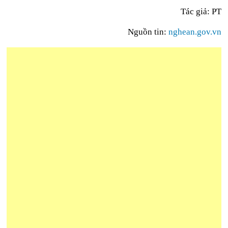
Tác giả: PT
Nguồn tin:
nghean.gov.vn