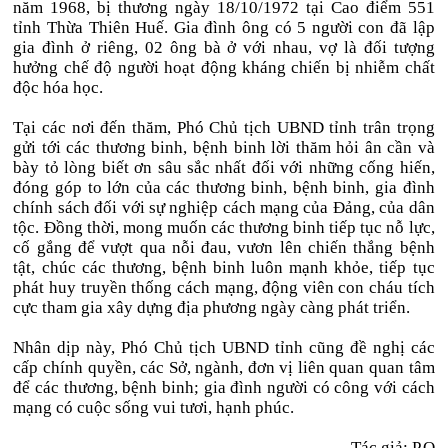
năm 1968, bị thương ngày 18/10/1972 tại Cao điểm 551
tỉnh Thừa Thiên Huế. Gia đình ông có 5 người con đã lập
gia đình ở riêng, 02 ông bà ở với nhau, vợ là đối tượng
hưởng chế độ người hoạt động kháng chiến bị nhiễm chất
độc hóa học.
Tại các nơi đến thăm, Phó Chủ tịch UBND tỉnh trân trọng
gửi tới các thương binh, bệnh binh lời thăm hỏi ân cần và
bày tỏ lòng biết ơn sâu sắc nhất đối với những cống hiến,
đóng góp to lớn của các thương binh, bệnh binh, gia đình
chính sách đối với sự nghiệp cách mạng của Đảng, của dân
tộc. Đồng thời, mong muốn các thương binh tiếp tục nỗ lực,
cố gắng để vượt qua nỗi đau, vươn lên chiến thắng bệnh
tật, chúc các thương, bệnh binh luôn mạnh khỏe, tiếp tục
phát huy truyền thống cách mạng, động viên con cháu tích
cực tham gia xây dựng địa phương ngày càng phát triển.
Nhân dịp này, Phó Chủ tịch UBND tỉnh cũng đề nghị các
cấp chính quyền, các Sở, ngành, đơn vị liên quan quan tâm
để các thương, bệnh binh; gia đình người có công với cách
mạng có cuộc sống vui tươi, hạnh phúc.
Tác giả: P.Q