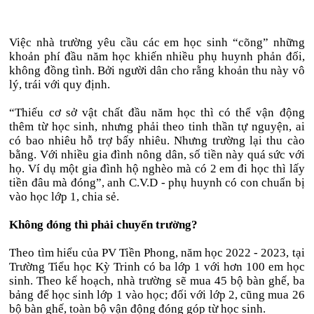
Việc nhà trường yêu cầu các em học sinh “cõng” những
khoản phí đầu năm học khiến nhiều phụ huynh phản đối,
không đồng tình. Bởi người dân cho rằng khoản thu này vô
lý, trái với quy định.
“Thiếu cơ sở vật chất đầu năm học thì có thể vận động
thêm từ học sinh, nhưng phải theo tinh thần tự nguyện, ai
có bao nhiêu hỗ trợ bấy nhiêu. Nhưng trường lại thu cào
bằng. Với nhiều gia đình nông dân, số tiền này quá sức với
họ. Ví dụ một gia đình hộ nghèo mà có 2 em đi học thì lấy
tiền đâu mà đóng”, anh C.V.D - phụ huynh có con chuẩn bị
vào học lớp 1, chia sẻ.
Không đóng thì phải chuyển trường?
Theo tìm hiểu của PV Tiền Phong, năm học 2022 - 2023, tại
Trường Tiểu học Kỳ Trinh có ba lớp 1 với hơn 100 em học
sinh. Theo kế hoạch, nhà trường sẽ mua 45 bộ bàn ghế, ba
bảng để học sinh lớp 1 vào học; đối với lớp 2, cũng mua 26
bộ bàn ghế, toàn bộ vận động đóng góp từ học sinh.