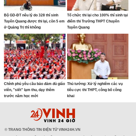
Bộ GD-ĐT nêu lý do 328 thí sinh
Tổ chức thi lại cho 100% thí sinh tại
Tuyên Quang được thi lại, còn 5 em
điểm thi Trường THPT Chuyên
ở Quảng Trị thì không
Tuyên Quang
Chính phủ yêu cầu bảo đảm đủ giáo
Thủ tướng: Xử lý nghiêm các vụ
viên, "siết" lạm thu, dạy thêm
tiêu cực thi THPT, công bố công
trước năm học mới
khai
®
TRANG THÔNG TIN ĐIỆN TỬ VINH24H.VN