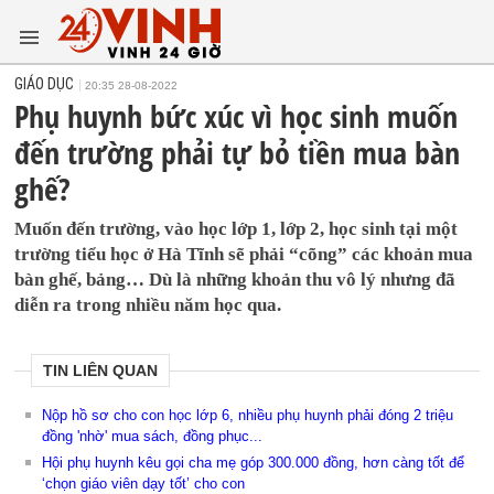
GIÁO DỤC
20:35 28-08-2022
Phụ huynh bức xúc vì học sinh muốn
đến trường phải tự bỏ tiền mua bàn
ghế?
Muốn đến trường, vào học lớp 1, lớp 2, học sinh tại một
trường tiểu học ở Hà Tĩnh sẽ phải “cõng” các khoản mua
bàn ghế, bảng… Dù là những khoản thu vô lý nhưng đã
diễn ra trong nhiều năm học qua.
TIN LIÊN QUAN
Nộp hồ sơ cho con học lớp 6, nhiều phụ huynh phải đóng 2 triệu
đồng 'nhờ' mua sách, đồng phục...
Hội phụ huynh kêu gọi cha mẹ góp 300.000 đồng, hơn càng tốt để
‘chọn giáo viên dạy tốt’ cho con