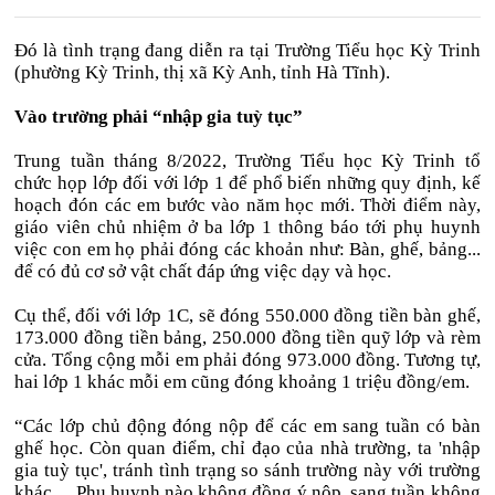
Đó là tình trạng đang diễn ra tại Trường Tiểu học Kỳ Trinh
(phường Kỳ Trinh, thị xã Kỳ Anh, tỉnh Hà Tĩnh).
Vào trường phải “nhập gia tuỳ tục”
Trung tuần tháng 8/2022, Trường Tiểu học Kỳ Trinh tổ
chức họp lớp đối với lớp 1 để phổ biến những quy định, kế
hoạch đón các em bước vào năm học mới. Thời điểm này,
giáo viên chủ nhiệm ở ba lớp 1 thông báo tới phụ huynh
việc con em họ phải đóng các khoản như: Bàn, ghế, bảng...
để có đủ cơ sở vật chất đáp ứng việc dạy và học.
Cụ thể, đối với lớp 1C, sẽ đóng 550.000 đồng tiền bàn ghế,
173.000 đồng tiền bảng, 250.000 đồng tiền quỹ lớp và rèm
cửa. Tổng cộng mỗi em phải đóng 973.000 đồng. Tương tự,
hai lớp 1 khác mỗi em cũng đóng khoảng 1 triệu đồng/em.
“Các lớp chủ động đóng nộp để các em sang tuần có bàn
ghế học. Còn quan điểm, chỉ đạo của nhà trường, ta 'nhập
gia tuỳ tục', tránh tình trạng so sánh trường này với trường
khác… Phụ huynh nào không đồng ý nộp, sang tuần không