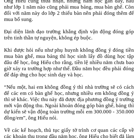
Ông Hiếu cũng thừa nhận, những năm học gần đây, hầu
như lớp 1 năm nào cũng phải mua bảng, mua bàn ghế. Còn
đối với năm này do lớp 2 thiếu bàn nên phải đóng thêm để
mua bổ sung.
Đại diện lãnh đạo trường khẳng định vận động đóng góp
trên tinh thần tự nguyện, không ép buộc.
Khi được hỏi nếu như phụ huynh không đồng ý đóng tiền
mua bàn ghế, mua bảng thì học sinh lấy đồ dùng học tập
đâu để học, ông Hiếu cho rằng, tiền lệ nhiều năm chưa bao
giờ xảy ra trường hợp như thế. Đầu năm học đều phải đóng
để đáp ứng cho học sinh dạy và học.
“Nếu một, hai em không đồng ý thì nhà trường sẽ có cách
để các em có bàn ghế học, nhưng nhiều em không đồng ý
thì sẽ khác. Việc thu này đã được địa phương đồng ý trường
mới vận động thu. Ngoài khoản đóng góp bàn ghế, bảng thì
dự kiến sẽ vận động toàn trường mỗi em 300.000 - 350.000
đồng/em”, ông Hiếu nói.
Về các kế hoạch, thủ tục giấy tờ trình cơ quan các cấp về
các khoản thu trong đầu năm học, ông Hiếu cho biết đã làm