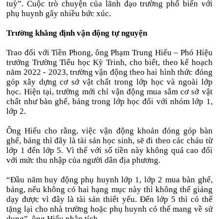
tuỳ”. Cuộc trò chuyện của lãnh đạo trường phổ biến với
phụ huynh gây nhiều bức xúc.
Trường khẳng định vận động tự nguyện
Trao đổi với Tiền Phong, ông Phạm Trung Hiếu – Phó Hiệu
trưởng Trường Tiểu học Kỳ Trinh, cho biết, theo kế hoạch
năm 2022 - 2023, trường vận động theo hai hình thức đóng
góp xây dựng cơ sở vật chất trong lớp học và ngoài lớp
học. Hiện tại, trường mới chỉ vận động mua sắm cơ sở vật
chất như bàn ghế, bảng trong lớp học đối với nhóm lớp 1,
lớp 2.
Ông Hiếu cho rằng, việc vận động khoản đóng góp bàn
ghế, bảng thì đây là tài sản học sinh, sẽ đi theo các cháu từ
lớp 1 đến lớp 5. Vì thế với số tiền này không quá cao đối
với mức thu nhập của người dân địa phương.
“Đầu năm huy động phụ huynh lớp 1, lớp 2 mua bàn ghế,
bảng, nếu không có hai hạng mục này thì không thể giảng
dạy được vì đây là tài sản thiết yếu. Đến lớp 5 thì có thể
tặng lại cho nhà trường hoặc phụ huynh có thể mang về sử
dụng”, ông Hiếu phân tích.