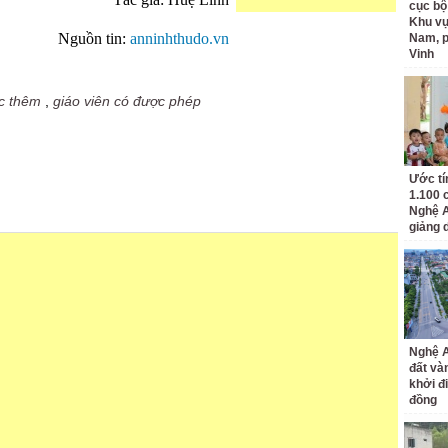
Tác giả:
Huệ Linh
cục bộ
Khu v
Nguồn tin:
anninhthudo.vn
Nam, 
Vinh
ọc thêm
,
giáo viên có được phép
Ước tí
1.100 
Nghệ A
giảng 
Nghệ A
đất và
khởi đ
đồng