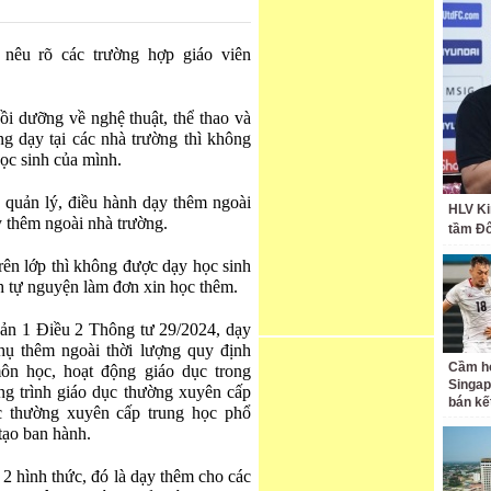
êu rõ các trường hợp giáo viên
ồi dưỡng về nghệ thuật, thể thao và
ng dạy tại các nhà trường thì không
học sinh của mình.
 quản lý, điều hành dạy thêm ngoài
HLV Ki
y thêm ngoài nhà trường.
tầm Đ
rên lớp thì không được dạy học sinh
nh tự nguyện làm đơn xin học thêm.
oản 1 Điều 2 Thông tư 29/2024, dạy
hụ thêm ngoài thời lượng quy định
Cầm hò
ôn học, hoạt động giáo dục trong
Singap
g trình giáo dục thường xuyên cấp
bán kế
c thường xuyên cấp trung học phổ
tạo ban hành.
 2 hình thức, đó là dạy thêm cho các