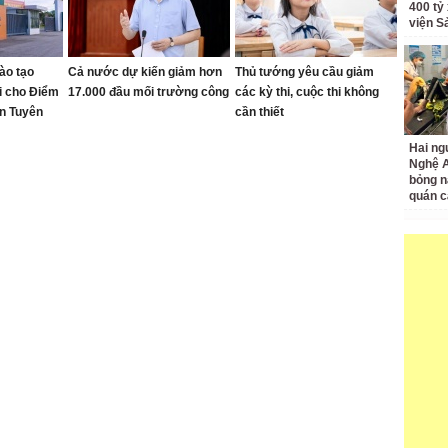
400 tỷ
viện S
ào tạo
Cả nước dự kiến giảm hơn
Thủ tướng yêu cầu giảm
ại cho Điểm
17.000 đầu mối trường công
các kỳ thi, cuộc thi không
n Tuyên
cần thiết
Hai ng
Nghệ A
bỏng n
quán c