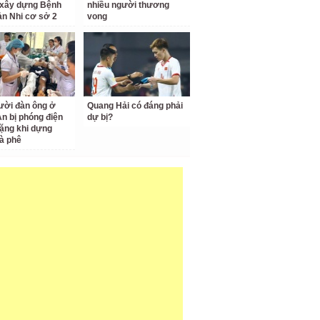
 xây dựng Bệnh
nhiều người thương
ản Nhi cơ sở 2
vong
ười đàn ông ở
Quang Hải có đáng phải
n bị phóng điện
dự bị?
ặng khi dựng
à phê