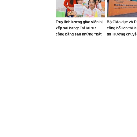
Truy lĩnh lương giáo viên bị
Bộ Giáo dục và Đ
xếp sai hạng: Trả lại sự
công bố lịch thi l
công bằng sau những "bất
thi Trường chuyê
cập"
Quang