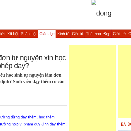
iới
Xã hội
Pháp luật
Giáo dục
Kinh tế
Giải trí
Thể thao
Đẹp
Giới trẻ
C
 đơn tự nguyện xin học
phép dạy?
u học sinh tự nguyện làm đơn
 định? Sinh viên dạy thêm có cần
trường dừng dạy thêm, học thêm
rường hợp vi phạm quy định dạy thêm,
BÀI Đ