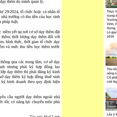
 dạy thêm do mình quản lý.
tư 29/2024, tổ chức hoặc cá nhân tổ
Thực h
trang 
nhà trường có thu tiền của học sinh
Trường
 pháp luật;
Vinh, V
Hưng, 
c niêm yết tại nơi cơ sở dạy thêm đặt
Lò gia
 thêm; thời lượng dạy thêm đối với
2030
m, hình thức, thời gian tổ chức dạy
êm và mức thu tiền học thêm trước
thông qua các trung tâm, cơ sở dạy
anh nhưng phải ký hợp đồng lao
Thu hồ
 lớp dạy thêm thì phải đăng ký kinh
nông n
 sở dạy thêm ký hợp đồng thuê sinh
Cổ phầ
 ký kinh doanh theo quy định hiện
chè Ng
yêu cầu người dạy thêm ngoài nhà
ức tốt; có năng lực chuyên môn phù
Lấy ý 