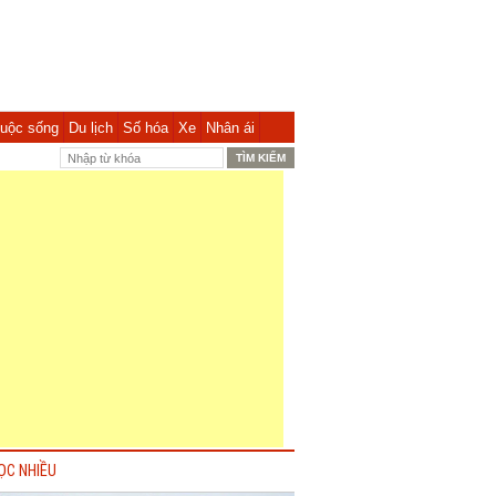
uộc sống
Du lịch
Số hóa
Xe
Nhân ái
ỌC NHIỀU