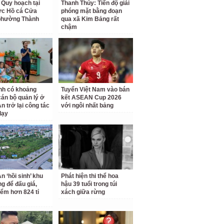
 Quy hoạch tại
Thanh Thủy: Tiến độ giải
ực Hồ cá Cửa
phóng mặt bằng đoạn
phường Thành
qua xã Kim Bảng rất
chậm
nh có khoảng
Tuyển Việt Nam vào bán
cán bộ quản lý ở
kết ASEAN Cup 2026
n trở lại công tác
với ngôi nhất bảng
dạy
n ‘hồi sinh’ khu
Phát hiện thi thể hoa
ng để đấu giá,
hậu 39 tuổi trong túi
iểm hơn 824 tỉ
xách giữa rừng