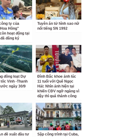
công ty của
Tuyên án tử hình sao nữ
 Hoa Hồng"
nổi tiếng SN 1992
còn hoạt động tại
ỉ đã đăng ký
ng đồng loạt Dự
Đình Bắc khoe ảnh lúc
 tốc Vinh -Thanh
11 tuổi với Quế Ngọc
rước ngày 30/9
Hải: Nhìn ảnh hiện tại
khiến CĐV ngỡ ngàng vì
dậy thì quá thành công
n đề xuất đầu tư
Sập công trình tại Cuba,