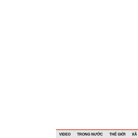
VIDEO
TRONG NƯỚC
THẾ GIỚI
XÃ