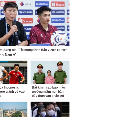
m Sang-sik: 'Tôi mong Đình Bắc vươn xa hơn
ông Nam Á'
a Indonesia,
Bắt khẩn cấp bảo mẫu
ore giành vé vào
trường mầm non bắn
t
dây thun vào chân trẻ