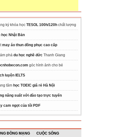
ng ký khóa học
TESOL 100h/120h
chất lượng
 học Nhật Bản
t
may áo thun đồng phục cao cấp
ám phá
du học nghề đức
Thanh Giang
cnhobecon.com
góc hình ảnh cho bé
ch luyện IELTS
ung tâm
học TOEIC giá rẻ Hà Nội
ng năng suất với đào tạo trực tuyến
y cam ngọt của tôi PDF
NG ĐỒNG MẠNG
CUỘC SỐNG