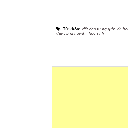
Từ khóa:
viết đơn tự nguyện xin h
dạy
,
phụ huynh
,
học sinh