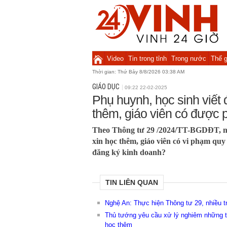
Video
Tin trong tỉnh
Trong nước
Thế g
Thời gian:
Thứ Bảy 8/8/2026 03:38 AM
GIÁO DỤC
09:22 22-02-2025
Phụ huynh, học sinh viết
thêm, giáo viên có được 
Theo Thông tư 29 /2024/TT-BGDĐT, nế
xin học thêm, giáo viên có vi phạm quy
đăng ký kinh doanh?
TIN LIÊN QUAN
Nghệ An: Thực hiện Thông tư 29, nhiều 
Thủ tướng yêu cầu xử lý nghiêm những t
học thêm