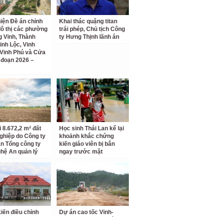
iện Đề án chỉnh
Khai thác quặng titan
đô thị các phường
trái phép, Chủ tịch Công
 Vinh, Thành
ty Hưng Thịnh lãnh án
inh Lộc, Vinh
Vinh Phú và Cửa
i đoạn 2026 –
i 8.672,2 m² đất
Học sinh Thái Lan kể lại
ghiệp do Công ty
khoảnh khắc chứng
n Tổng công ty
kiến giáo viên bị bắn
hệ An quản lý
ngay trước mặt
kiến điều chỉnh
Dự án cao tốc Vinh-