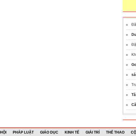
Đă
Du
Đặ
Kh
Go
sá
Tr
Tă
Câ
 HỘI
PHÁP LUẬT
GIÁO DỤC
KINH TẾ
GIẢI TRÍ
THỂ THAO
CỘ