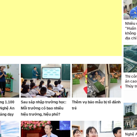
Nhiều 
"Huấn
không 
địa ch
Thi cô
án cao
Thủy t
ng 1.100
Sau sáp nhập trường học:
Thêm vụ bảo mẫu bị tố đánh
 Nghệ An
Mỗi trường có bao nhiêu
trẻ
giảng dạy
hiệu trưởng, hiệu phó?
Nghệ A